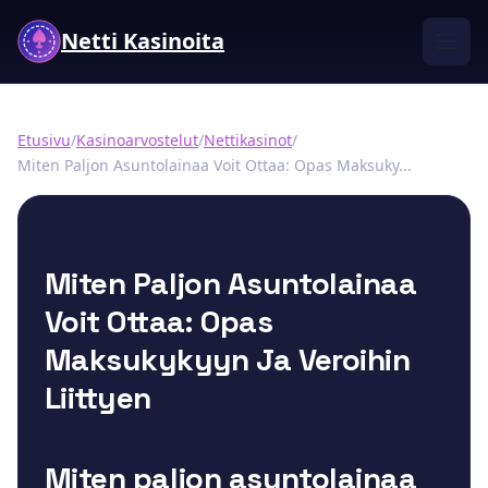
Netti Kasinoita
Etusivu
/
Kasinoarvostelut
/
Nettikasinot
/
Miten Paljon Asuntolainaa Voit Ottaa: Opas Maksuky...
Miten Paljon Asuntolainaa
Voit Ottaa: Opas
Maksukykyyn Ja Veroihin
Liittyen
Miten paljon asuntolainaa