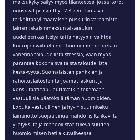
maksukyky säilyy myös tilanteessa, jossa korot
nousevat prosenttiyli 2-3:een. Tämä voi
tarkoittaa ylimääräisen puskurin varaamista,
lainan takaisinmaksun aikataulun
uudelleenkäsittelyä tai lainatyypin vaihtoa.
Korkojen vaihteluiden huomioiminen ei vain
vähennä taloudellista stressiä, vaan myös
parantaa kokonaisvaltaista taloudellista
kestävyyttä. Suomalaisten pankkien ja
rahoituslaitosten tarjoamat laskurit ja
konsultaatioapu auttavatkin tekemään
vastuullisia päätöksiä tämän huomioiden.
Lopulta vastuullinen ja hyvin suunniteltu
lainanotto suojaa sinua mahdollisilta ikäviltä
yllätyksiltä ja mahdollistaa tulevaisuuden
huomioimisen heti alkuvaiheessa.