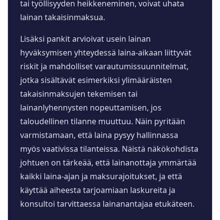
tai työllisyyden heikkeneminen, voivat uhata
lainan takaisinmaksua.
Lisäksi pankit arvioivat usein lainan
hyväksymisen yhteydessä laina-aikaan liittyvät
riskit ja mahdolliset varautumissuunnitelmat,
jotka sisältävät esimerkiksi ylimääräisten
takaisinmaksujen tekemisen tai
lainanlyhennysten nopeuttamisen, jos
taloudellinen tilanne muuttuu. Näin pyritään
varmistamaan, että laina pysyy hallinnassa
myös vaativissa tilanteissa. Näistä näkökohdista
johtuen on tärkeää, että lainanottaja ymmärtää
kaikki laina-ajan ja maksurajoitukset, ja että
käyttää aiheesta tarjoamiaan laskureita ja
konsultoi tarvittaessa lainanantajaa etukäteen.