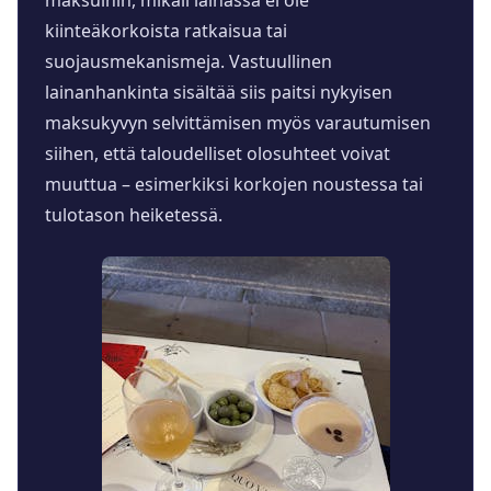
maksuihin, mikäli lainassa ei ole
kiinteäkorkoista ratkaisua tai
suojausmekanismeja. Vastuullinen
lainanhankinta sisältää siis paitsi nykyisen
maksukyvyn selvittämisen myös varautumisen
siihen, että taloudelliset olosuhteet voivat
muuttua – esimerkiksi korkojen noustessa tai
tulotason heiketessä.