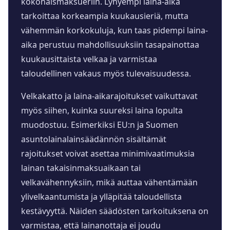
kokonaismaksueriin. Lyhyempi laina-aika
tarkoittaa korkeampia kuukausieriä, mutta
vähemmän korkokuluja, kun taas pidempi laina-
aika perustuu mahdollisuuksiin tasapainottaa
kuukausittaista velkaa ja varmistaa
taloudellinen vakaus myös tulevaisuudessa.
Velkakatto ja laina-aikarajoitukset vaikuttavat
myös siihen, kuinka suureksi laina lopulta
muodostuu. Esimerkiksi EU:n ja Suomen
asuntolainalainsäädännön sisältämät
rajoitukset voivat asettaa minimivaatimuksia
lainan takaisinmaksuaikaan tai
velkavähennyksiin, mikä auttaa vähentämään
ylivelkaantumista ja ylläpitää taloudellista
kestävyyttä. Näiden säädösten tarkoituksena on
varmistaa, että lainanottaja ei joudu