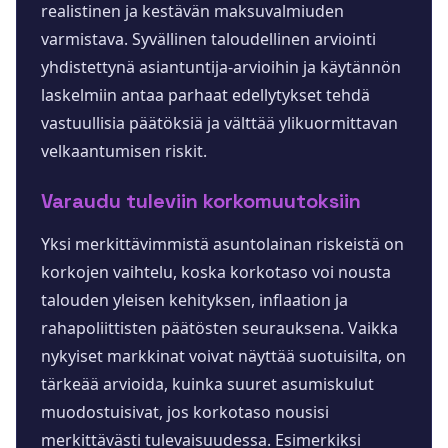
realistinen ja kestävän maksuvalmiuden
varmistava. Syvällinen taloudellinen arviointi
yhdistettynä asiantuntija-arvioihin ja käytännön
laskelmiin antaa parhaat edellytykset tehdä
vastuullisia päätöksiä ja välttää ylikuormittavan
velkaantumisen riskit.
Varaudu tuleviin korkomuutoksiin
Yksi merkittävimmistä asuntolainan riskeistä on
korkojen vaihtelu, koska korkotaso voi nousta
talouden yleisen kehityksen, inflaation ja
rahapoliittisten päätösten seurauksena. Vaikka
nykyiset markkinat voivat näyttää suotuisilta, on
tärkeää arvioida, kuinka suuret asumiskulut
muodostuisivat, jos korkotaso nousisi
merkittävästi tulevaisuudessa. Esimerkiksi