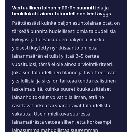
Vastuullinen lainan määrän suunnittelu ja
henkilökohtainen taloudellinen kestävyys
Päättäessäsi kuinka paljon asuntolainaa otat, on
tärkeää punnita huolellisesti omia taloudellisia
kykyjäsi ja tulevaisuuden näkymiä. Vaikka
yleisesti käytetty nyrkkisääntö on, että
lainanmäärän ei tulisi ylittää 3–5 kertaa
vuositulosi, tämä ei ole ainoa arviointikriteeri.
Jokaisen taloudellinen tilanne ja tavoitteet ovat
yksilöllisiä, ja siksi on tärkeää tehdä realistinen
laskelma siitä, kuinka suuret kuukausittaiset
lainanhoitokulut voivat olla ilman, että ne
rasittavat arkea tai vaarantavat taloudellista
vakautta. Usein mielikuva suuresta
lainamäärästä vetoaa siihen, että korkeampi
lainasumma mahdollistaa suuremman