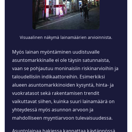
Visuaalinen näkymä lainamäärien arvioinnista.
Myös lainan myöntäminen uudistuvalle
asuntomarkkinalle ei ole täysin satunnaista,
vaan se pohjautuu moninaisiin riskinarvioihin ja
taloudellisiin indikaattoreihin. Esimerkiksi
alueen asuntomarkkinoiden kysyntä, hinta- ja
vuokratasot sekä rakentamisen trendit
vaikuttavat siihen, kuinka suuri lainamäärä on
yhteydessä myös asunnon arvoon ja
mahdolliseen myyntiarvoon tulevaisuudessa.
Asuntolainaa hakiessa kannattaa käytännössä