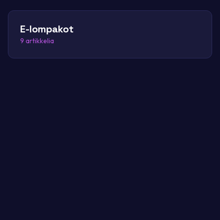
E-lompakot
9 artikkelia