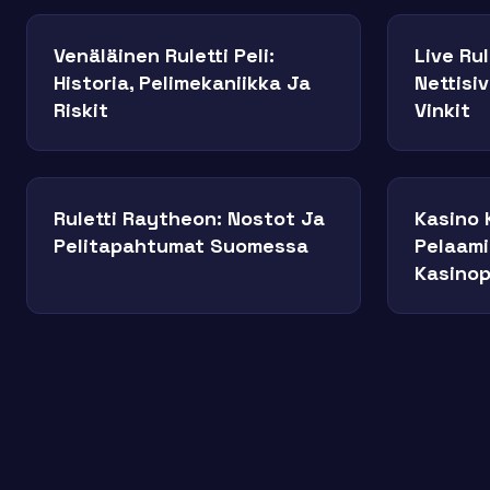
Venäläinen Ruletti Peli:
Live Rul
Historia, Pelimekaniikka Ja
Nettisi
Riskit
Vinkit
Ruletti Raytheon: Nostot Ja
Kasino 
Pelitapahtumat Suomessa
Pelaami
Kasinop