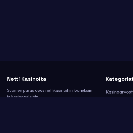
Netti Kasinoita
Kategoria
Suomen paras opas nettikasinoihin, bonuksiin
Kasinoarvost
ja kasinopeleihin.
Kasinopelit
Bonukset
Maksutavat