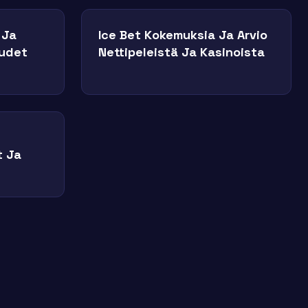
 Ja
Ice Bet Kokemuksia Ja Arvio
uudet
Nettipeleistä Ja Kasinoista
t Ja