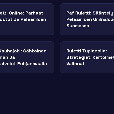
etti Online: Parhaat
Paf Ruletti: Sääntely
vustot Ja Pelaamisen
Pelaamisen Ominais
Suomessa
Kauhajoki: Sähköinen
Ruletti Tuplanolla:
nen Ja
Strategiat, Kertoime
alvelut Pohjanmaalla
Valinnat