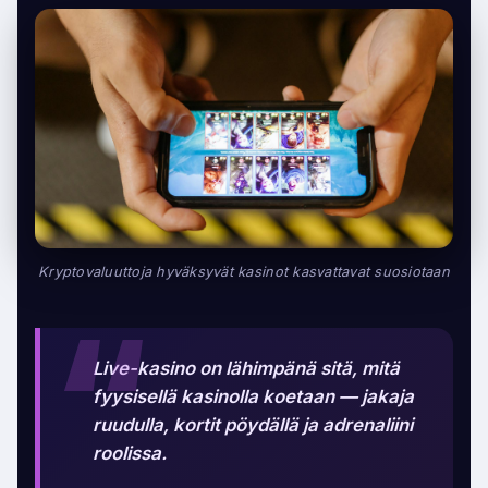
Kryptovaluuttoja hyväksyvät kasinot kasvattavat suosiotaan
Live-kasino on lähimpänä sitä, mitä
fyysisellä kasinolla koetaan — jakaja
ruudulla, kortit pöydällä ja adrenaliini
roolissa.