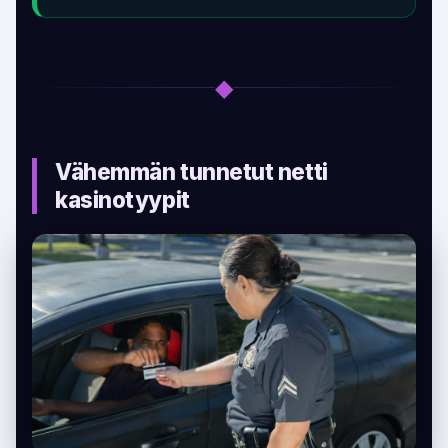
◆
Vähemmän tunnetut netti
kasinotyypit