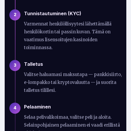
Tunnistautuminen (KYC)
Varmennat henkilöllisyytesi lähettämällä
henkilökortin tai passin kuvan. Tämä on
vaatimus lisensoitujen kasinoiden
toiminnassa.
Talletus
Valitse haluamasi maksutapa — pankki­siirto,
e-lompakko tai kryptovaluutta — ja suorita
talletus tilillesi.
Pelaaminen
Selaa pelivalikoimaa, valitse peli ja aloita.
Selainpohjainen pelaaminen ei vaadi erillistä