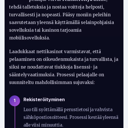
tehdä talletuksia ja nostaa voittoja helposti,
turvallisesti ja nopeasti. Pääsy moniin peleihin
saavutetaan yleensä käyttämällä selainpohjaisia
sovelluksia tai kasinon tarjoamia
mobiilisovelluksia.
Laadukkaat nettikasinot varmistavat, että
pelaaminen on oikeudenmukaista ja turvallista, ja
siksi ne noudattavat tiukkoja lisenssi- ja
sääntelyvaatimuksia. Prosessi pelaajalle on
suunniteltu mahdollisimman sujuvaksi:
Rekisteröityminen
Luo tili syöttämällä perustietosi ja vahvista
sähköpostiosoitteesi. Prosessi kestää yleensä
alle viisi minuuttia.