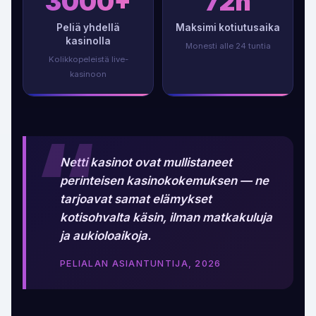
3000+
72h
Peliä yhdellä
Maksimi kotiutusaika
kasinolla
Monesti alle 24 tuntia
Kolikkopeleistä live-
kasinoon
Netti kasinot ovat mullistaneet
perinteisen kasinokokemuksen — ne
tarjoavat samat elämykset
kotisohvalta käsin, ilman matkakuluja
ja aukioloaikoja.
PELIALAN ASIANTUNTIJA, 2026