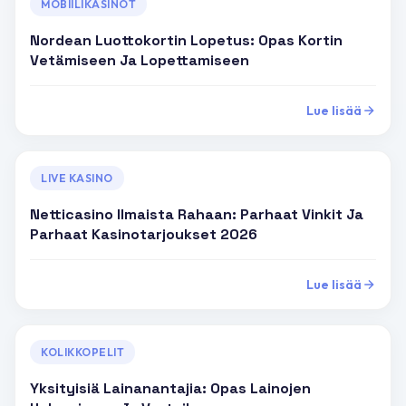
MOBIILIKASINOT
Nordean Luottokortin Lopetus: Opas Kortin
Vetämiseen Ja Lopettamiseen
Lue lisää
LIVE KASINO
Netticasino Ilmaista Rahaan: Parhaat Vinkit Ja
Parhaat Kasinotarjoukset 2026
Lue lisää
KOLIKKOPELIT
Yksityisiä Lainanantajia: Opas Lainojen