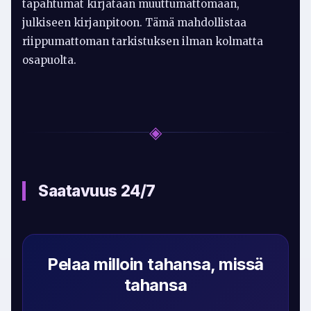
tapahtumat kirjataan muuttumattomaan,
julkiseen kirjanpitoon. Tämä mahdollistaa
riippumattoman tarkistuksen ilman kolmatta
osapuolta.
◈
Saatavuus 24/7
Pelaa milloin tahansa, missä
tahansa