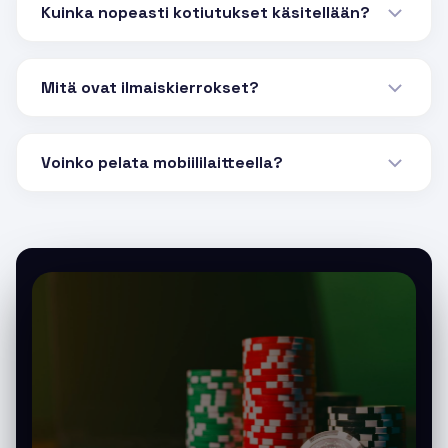
pankkikortit, e-lompakot kuten Skrill ja Neteller, sekä
Kuinka nopeasti kotiutukset käsitellään?
mobiilimaksut. Monet kasinot tukevat myös
kryptovaluuttoja kuten Bitcoin.
Kotiutusnopeudet vaihtelevat kasinoittain ja
maksutavoittain. E-lompakot ovat yleensä nopeimpia (0-
Mitä ovat ilmaiskierrokset?
24 tuntia), kun taas pankkisiirrot voivat kestää 1-5
arkipäivää. Pikakasinot tarjoavat usein välittömät
Ilmaiskierrokset ovat bonuksia, joilla voit pelata
kotiutukset.
kolikkopeleja ilmaiseksi. Ne voivat olla osa
Voinko pelata mobiililaitteella?
tervetuliaispakettia tai erillisiä kampanjoita.
Ilmaiskierroksista saadut voitot ovat yleensä
Kyllä, lähes kaikki modernit nettikasinot toimivat
kierrätysvaatimusten alaisia.
erinomaisesti mobiililaitteilla. Voit pelata suoraan
selaimella tai ladata kasinon oman sovelluksen. Mobiilipelit
tarjoavat saman pelivalikoiman ja bonukset kuin
työpöytäversiot.