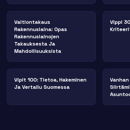
Valtiontakaus
Vippi 3
Rakennuslaina: Opas
Kriteeri
Rakennuslainojen
Takauksesta Ja
Mahdollisuuksista
Vipit 100: Tietoa, Hakeminen
Vanhan 
Ja Vertailu Suomessa
Siirtäm
Asuntoo