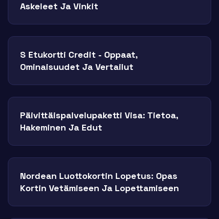
Askeleet Ja Vinkit
S Etukortti Credit - Oppaat,
Ominaisuudet Ja Vertailut
Päivittäispalvelupaketti Visa: Tietoa,
Hakeminen Ja Edut
Nordean Luottokortin Lopetus: Opas
Kortin Vetämiseen Ja Lopettamiseen