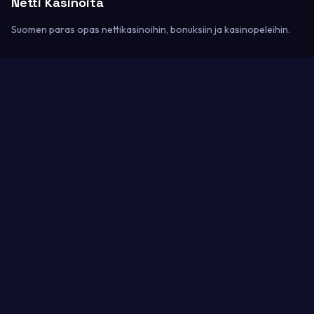
Netti Kasinoita
Suomen paras opas nettikasinoihin, bonuksiin ja kasinopeleihin.
Kategoriat
Kasinoarvostelut
Kasinopelit
Bonukset
Maksutavat
Sivusto
Etusivu
Yhteystiedot
Sivukartta
Vastuullinen pelaaminen