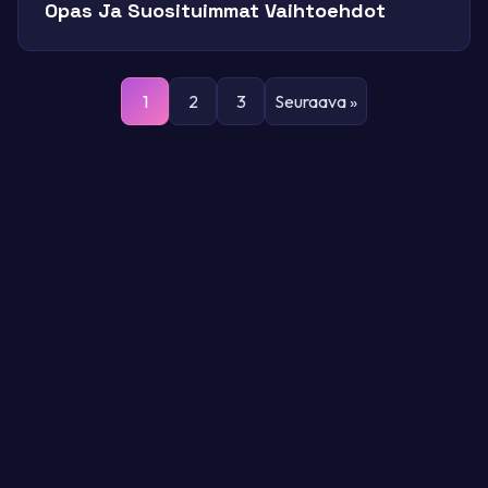
Opas Ja Suosituimmat Vaihtoehdot
1
2
3
Seuraava »