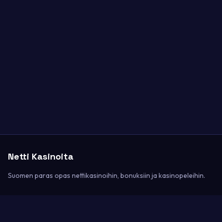
Netti Kasinoita
Suomen paras opas nettikasinoihin, bonuksiin ja kasinopeleihin.
Kategoriat
Kasinoarvostelut