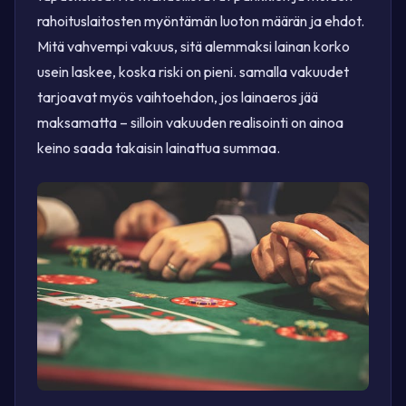
rahoituslaitosten myöntämän luoton määrän ja ehdot.
Mitä vahvempi vakuus, sitä alemmaksi lainan korko
usein laskee, koska riski on pieni. samalla vakuudet
tarjoavat myös vaihtoehdon, jos lainaeros jää
maksamatta – silloin vakuuden realisointi on ainoa
keino saada takaisin lainattua summaa.