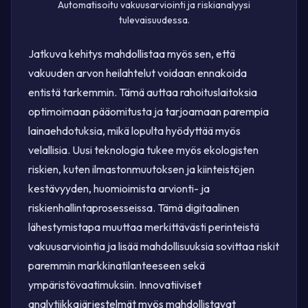
Automatisoitu vakuusarviointi ja riskianalyysi
tulevaisuudessa.
Jatkuva kehitys mahdollistaa myös sen, että
vakuuden arvon heilahtelut voidaan ennakoida
entistä tarkemmin. Tämä auttaa rahoituslaitoksia
optimoimaan pääomitusta ja tarjoamaan parempia
lainaehdotuksia, mikä lopulta hyödyttää myös
velallisia. Uusi teknologia tukee myös ekologisten
riskien, kuten ilmastonmuutoksen ja kiinteistöjen
kestävyyden, huomioimista arvionti- ja
riskienhallintaprosesseissa. Tämä digitaalinen
lähestymistapa muuttaa merkittävästi perinteistä
vakuusarviointia ja lisää mahdollisuuksia sovittaa riskit
paremmin markkinatilanteeseen sekä
ympäristövaatimuksiin. Innovatiiviset
analytiikkajärjestelmät myös mahdollistavat