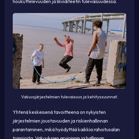
houkuttelevuuden ja likviditeetin tulevaisuudessa.
Vakuusjärjestelmien tulevaisuus ja kehityssuunnat.
Yhtenä keskeisenä tavoitteena on nykyisten
järjestelmien joustavuuden ja riskienhallinnan
parantaminen, mikä hyödyttää kaikkia rahoitusalan
toimijoita. Vakuuksien arvioinnin ja hallinnan