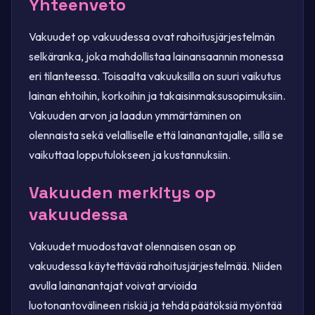
Yhteenveto
Vakuudet op vakuudessa ovat rahoitusjärjestelmän
selkäranka, joka mahdollistaa lainansaannin monessa
eri tilanteessa. Toisaalta vakuuksilla on suuri vaikutus
lainan ehtoihin, korkoihin ja takaisinmaksusopimuksiin.
Vakuuden arvon ja laadun ymmärtäminen on
olennaista sekä velalliselle että lainanantajalle, sillä se
vaikuttaa lopputulokseen ja kustannuksiin.
Vakuuden merkitys op
vakuudessa
Vakuudet muodostavat olennaisen osan op
vakuudessa käytettävää rahoitusjärjestelmää. Niiden
avulla lainanantajat voivat arvioida
luotonantovälineen riskiä ja tehdä päätöksiä myöntää