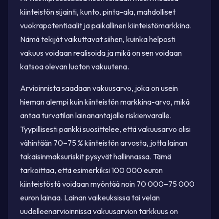
kiinteistön sijainti, kunto, pinta-ala, mahdolliset
vuokrapotentiaalit ja paikallinen kiinteistömarkkina.
Nämä tekijät vaikuttavat siihen, kuinka helposti
vakuus voidaan realisoida ja mikä on sen voidaan
katsoa olevan luoton vakuutena.
Arvioinnista saadaan vakuusarvo, joka on usein
hieman alempi kuin kiinteistön markkina-arvo, mikä
antaa turvatilan lainanantajalle riskienvaralle.
Tyypillisesti pankki suosittelee, että vakuusarvo olisi
vähintään 70–75 % kiinteistön arvosta, jotta lainan
takaisinmaksuriskit pysyvät hallinnassa. Tämä
tarkoittaa, että esimerkiksi 100 000 euron
kiinteistöstä voidaan myöntää noin 70 000–75 000
euron lainaa. Lainan vaikeuksissa tai velan
uudelleenarvioinnissa vakuusarvion tarkkuus on