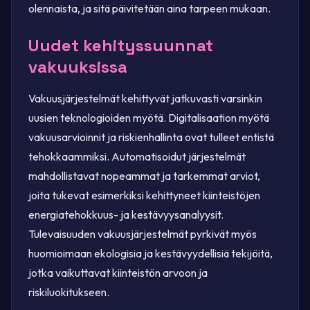
olennaista, ja sitä päivitetään aina tarpeen mukaan.
Uudet kehityssuunnat
vakuuksissa
Vakuusjärjestelmät kehittyvät jatkuvasti varsinkin
uusien teknologioiden myötä. Digitalisaation myötä
vakuusarvioinnit ja riskienhallinta ovat tulleet entistä
tehokkaammiksi. Automatisoidut järjestelmät
mahdollistavat nopeammat ja tarkemmat arviot,
joita tukevat esimerkiksi kehittyneet kiinteistöjen
energiatehokkuus- ja kestävyysanalyysit.
Tulevaisuuden vakuusjärjestelmät pyrkivät myös
huomioimaan ekologisia ja kestävyydellisiä tekijöitä,
jotka vaikuttavat kiinteistön arvoon ja
riskiluokitukseen.