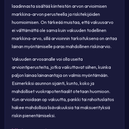
laadinnasta sisältää kiinteistön arvon arvioimisen
markkina-arvon perusteella ja riskitekijöiden
huomioimisen. On tärkeää muistaa, että vakuusarvo
ei välttämättä ole sama kuin vakuuden todellinen
markkina-arvo, sillä arvioinnin tarkoituksena on antaa
lainan myöntämiselle paras mahdollinen riskinarvio.
Vakuuden arvosanalle voi olla useita
arviointiperusteita, jotka vaikuttavat siihen, kuinka
paljon lainaa lainanantaja on valmis myöntämään.
Esimerkiksi asunnon sijainti, kunto, koko ja
mahdolliset vuokrapotentiaalit otetaan huomioon.
Kun arvioidaan op vakuutta, pankki tai rahoituslaitos
hakee mahdollisia lisävakuuksia tai maksuerityksiä
riskin pienentämiseksi.