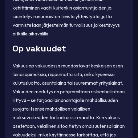
kehittäminen vaatii kuitenkin asiantuntijoiden ja
sääntelyviranomaisten tiivistä yhteistyötä, jotta
varmistetaan järjestelmän turvallisuus ja kestävyys
pitkällä aikavälillä.
Op vakuudet
Vakuus op vakuudessa muodostavat keskeisen osan
lainasopimuksia, riippumatta siitä, onko kyseessä
kulutusluotto, asuntolaina tai suuremmat yrityslainat.
Vakuuden merkitys on pohjimmiltaan riskienhallintaan
liittyvä – se tarjoaa lainanantajalle mahdollisuuden
suojata itsensä mahdollisen velallisen
maksuvaikeuden tai konkurssin varalta. Kun vakuus
asetetaan, velallinen sitoo tietyn omaisuutensa lainan
vakuudeksi, mikä käytännössä tarkoittaa, että jos