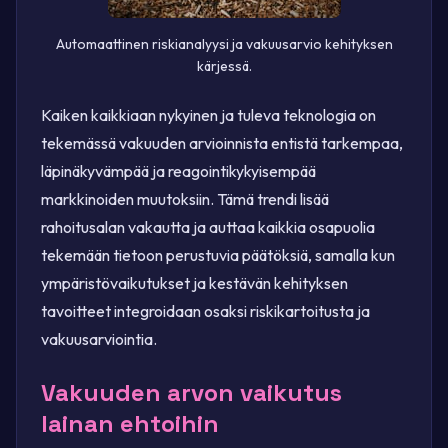
Automaattinen riskianalyysi ja vakuusarvio kehityksen
kärjessä.
Kaiken kaikkiaan nykyinen ja tuleva teknologia on
tekemässä vakuuden arvioinnista entistä tarkempaa,
läpinäkyvämpää ja reagointikykyisempää
markkinoiden muutoksiin. Tämä trendi lisää
rahoitusalan vakautta ja auttaa kaikkia osapuolia
tekemään tietoon perustuvia päätöksiä, samalla kun
ympäristövaikutukset ja kestävän kehityksen
tavoitteet integroidaan osaksi riskikartoitusta ja
vakuusarviointia.
Vakuuden arvon vaikutus
lainan ehtoihin