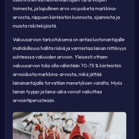
toimesta, ja lopullinen arvo voi poiketa markkina-
arvosta, riippuen kiinteistön kunnosta, sijainnista ja
muista riskitekijöistä.
Vakuusarvion tarkoituksena on antaa luotonantajalle
mahdollisuus hallita riskiä ja varmistaa lainan riittävyys
suhteessa vakuuden arvoon. Yleisesti ottaen
vakuusarvon tulisi olla vähintään 70-75 % kiinteistön
arvioidusta markkina-arvosta, mikä jättää
lainanantajalle turvatilan menetyksen varalta. Myös
lainan tyyppi ja laina-aika voivat vaikuttaa
arviointiperusteisiin.