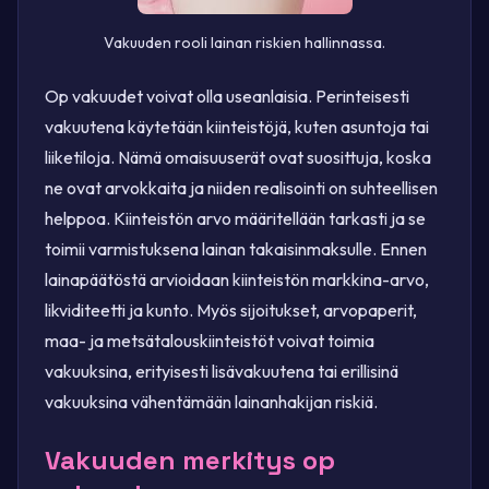
Vakuuden rooli lainan riskien hallinnassa.
Op vakuudet voivat olla useanlaisia. Perinteisesti
vakuutena käytetään kiinteistöjä, kuten asuntoja tai
liiketiloja. Nämä omaisuuserät ovat suosittuja, koska
ne ovat arvokkaita ja niiden realisointi on suhteellisen
helppoa. Kiinteistön arvo määritellään tarkasti ja se
toimii varmistuksena lainan takaisinmaksulle. Ennen
lainapäätöstä arvioidaan kiinteistön markkina-arvo,
likviditeetti ja kunto. Myös sijoitukset, arvopaperit,
maa- ja metsätalouskiinteistöt voivat toimia
vakuuksina, erityisesti lisävakuutena tai erillisinä
vakuuksina vähentämään lainanhakijan riskiä.
Vakuuden merkitys op