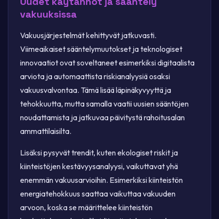
Uudet käytännöt ja sääntely
vakuuksissa
Vakuusjärjestelmät kehittyvät jatkuvasti.
Viimeaikaiset sääntelymuutokset ja teknologiset
innovaatiot ovat soveltaneet esimerkiksi digitaalista
arviota ja automaattista riskianalyysiä osaksi
vakuusvalvontaa. Tämä lisää läpinäkyvyyttä ja
tehokkuutta, mutta samalla vaatii uusien sääntöjen
noudattamista ja jatkuvaa päivitystä rahoitusalan
ammattilaisilta.
Lisäksi pysyvät trendit, kuten ekologiset riskit ja
kiinteistöjen kestävyysanalyysi, vaikuttavat yhä
enemmän vakuusarvioihin. Esimerkiksi kiinteistön
energiatehokkuus saattaa vaikuttaa vakuuden
arvoon, koska se määrittelee kiinteistön