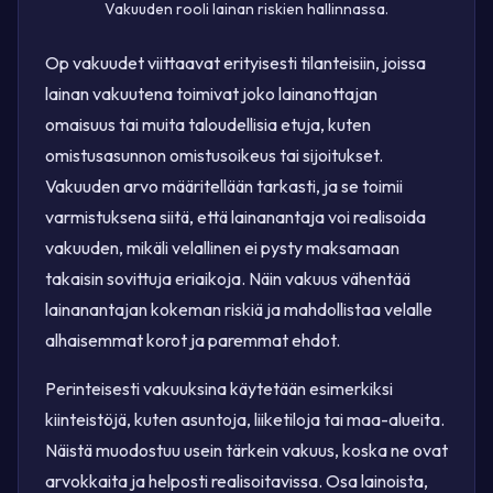
Vakuuden rooli lainan riskien hallinnassa.
Op vakuudet viittaavat erityisesti tilanteisiin, joissa
lainan vakuutena toimivat joko lainanottajan
omaisuus tai muita taloudellisia etuja, kuten
omistusasunnon omistusoikeus tai sijoitukset.
Vakuuden arvo määritellään tarkasti, ja se toimii
varmistuksena siitä, että lainanantaja voi realisoida
vakuuden, mikäli velallinen ei pysty maksamaan
takaisin sovittuja eriaikoja. Näin vakuus vähentää
lainanantajan kokeman riskiä ja mahdollistaa velalle
alhaisemmat korot ja paremmat ehdot.
Perinteisesti vakuuksina käytetään esimerkiksi
kiinteistöjä, kuten asuntoja, liiketiloja tai maa-alueita.
Näistä muodostuu usein tärkein vakuus, koska ne ovat
arvokkaita ja helposti realisoitavissa. Osa lainoista,