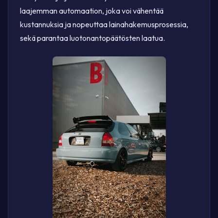
laajemman automaation, joka voi vähentää
kustannuksia ja nopeuttaa lainahakemusprosessia,
sekä parantaa luotonantopäätösten laatua.