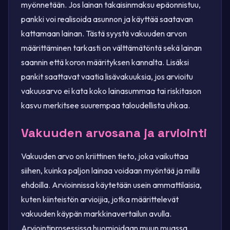
myönnetään. Jos lainan takaisinmaksu epäonnistuu,
pankki voi realisoida asunnon ja käyttää saatavan
kattamaan lainan. Tästä syystä vakuuden arvon
määrittäminen tarkasti on välttämätöntä sekä lainan
saannin että koron määrityksen kannalta. Lisäksi
pankit saattavat vaatia lisävakuuksia, jos arvioitu
vakuusarvo ei kata koko lainasummaa tai riskitason
kasvu merkitsee suurempaa taloudellista uhkaa.
Vakuuden arvosana ja arviointi
Vakuuden arvo on kriittinen tieto, joka vaikuttaa
siihen, kuinka paljon lainaa voidaan myöntää ja millä
ehdoilla. Arvioinnissa käytetään usein ammattilaisia,
kuten kiinteistön arvioijia, jotka määrittelevät
vakuuden käypän markkinavertailun avulla.
Arviointiprosessissa huomioidaan muun muassa