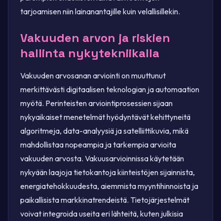
tarjoamisen niin lainanantajille kuin velallisillekin.
Vakuuden arvon ja riskien
hallinta nykytekniikalla
Vakuuden arvosanan arviointi on muuttunut
merkittävästi digitaalisen teknologian ja automaation
myötä. Perinteisten arviointiprosessien sijaan
nykyaikaiset menetelmät hyödyntävät kehittyneitä
algoritmeja, data-analyysiä ja satelliittikuvia, mikä
mahdollistaa nopeampia ja tarkempia arvioita
vakuuden arvosta. Vakuusarvioinnissa käytetään
nykyään laajoja tietokantoja kiinteistöjen sijainnista,
energiatehokkuudesta, aiemmista myyntihinnoista ja
paikallisista markkinatrendeistä. Tietojärjestelmät
voivat integroida useita eri lähteitä, kuten julkisia