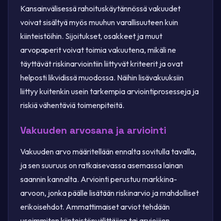
Kansainvälisessä rahoituskäytännössä vakuudet
voivat sisältyä myös muuhun varallisuuteen kuin
kiinteistöihin. Sijoitukset, osakkeet ja muut
arvopaperit voivat toimia vakuutena, mikäli ne
täyttävät riskinarviointiin liittyvät kriteerit ja ovat
helposti likvidissä muodossa. Näihin lisävakuuksiin
liittyy kuitenkin usein tarkempia arviointiprosesseja ja
riskiä vähentäviä toimenpiteitä.
Vakuuden arvosana ja arviointi
Vakuuden arvo määritellään ennalta sovitulla tavalla,
ja sen suuruus on ratkaisevassa asemassa lainan
saannin kannalta. Arviointi perustuu markkina-
arvoon, jonka päälle lisätään riskinarvio ja mahdolliset
erikoisehdot. Ammattimaiset arviot tehdään
useimmiten kiinteistönvälittäjien tai arvioijien