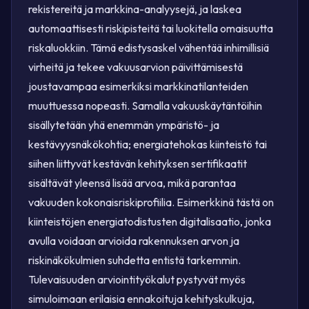
rekistereitä ja markkina-analyysejä, ja laskea
automaattisesti riskipisteitä tai luokitella omaisuutta
riskaluokkiin. Tämä edistysaskel vähentää inhimillisiä
virheitä ja tekee vakuusarvion päivittämisestä
joustavampaa esimerkiksi markkinatilanteiden
muuttuessa nopeasti. Samalla vakuuskäytäntöihin
sisällytetään yhä enemmän ympäristö- ja
kestävyysnäkökohtia; energiatehokas kiinteistö tai
siihen liittyvät kestävän kehityksen sertifikaatit
sisältävät yleensä lisää arvoa, mikä parantaa
vakuuden kokonaisriskiprofiilia. Esimerkkinä tästä on
kiinteistöjen energiatodistusten digitalisaatio, jonka
avulla voidaan arvioida rakennuksen arvon ja
riskinäkökulmien suhdetta entistä tarkemmin.
Tulevaisuuden arviointityökalut pystyvät myös
simuloimaan erilaisia ennakoituja kehityskulkuja,