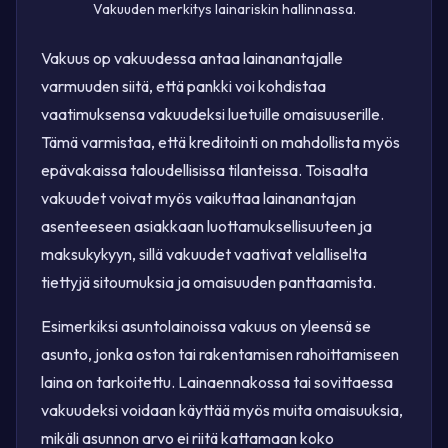
Vakuuden merkitys lainariskin hallinnassa.
Vakuus op vakuudessa antaa lainanantajalle
varmuuden siitä, että pankki voi kohdistaa
vaatimuksensa vakuudeksi luetuille omaisuuserille.
Tämä varmistaa, että kreditointi on mahdollista myös
epävakaissa taloudellisissa tilanteissa. Toisaalta
vakuudet voivat myös vaikuttaa lainanantajan
asenteeseen asiakkaan luottamuksellisuuteen ja
maksukykyyn, sillä vakuudet vaativat velalliselta
tiettyjä sitoumuksia ja omaisuuden panttaamista.
Esimerkiksi asuntolainoissa vakuus on yleensä se
asunto, jonka oston tai rakentamisen rahoittamiseen
laina on tarkoitettu. Lainaennakossa tai sovittaessa
vakuudeksi voidaan käyttää myös muita omaisuuksia,
mikäli asunnon arvo ei riitä kattamaan koko