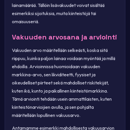
lainamäärää. Tällöin lisävakuudet voivat sisältää
esimerkiksi sijoituksia, muita kiinteistöjä tai
omaisuuseriä.
Vakuuden arvosana ja arviointi
Vakuuden arvo määritellään selkeästi, koska siitä
riippuu, kuinka paljon lainaa voidaan myöntää ja millä
ehdoilla. Arvioinnissa huomioidaan vakuuden
markkina-arvo, sen likviditeetti, fyysiset ja
oikeudelliset piirteet sekä mahdolliset riskitekijät,
kuten ikä, kunto ja paikallinen kiinteistömarkkina.
Tämä arviointi tehdään usein ammattilaisten, kuten
kiinteistönarvioijien avulla, ja sen pohjalta
määritellään lopullinen vakuusarvo.
Antamamme esimerkki mahdollisesta vakuusarvion