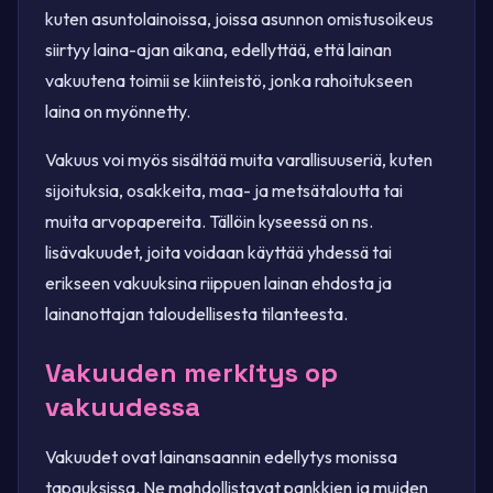
kuten asuntolainoissa, joissa asunnon omistusoikeus
siirtyy laina-ajan aikana, edellyttää, että lainan
vakuutena toimii se kiinteistö, jonka rahoitukseen
laina on myönnetty.
Vakuus voi myös sisältää muita varallisuuseriä, kuten
sijoituksia, osakkeita, maa- ja metsätaloutta tai
muita arvopapereita. Tällöin kyseessä on ns.
lisävakuudet, joita voidaan käyttää yhdessä tai
erikseen vakuuksina riippuen lainan ehdosta ja
lainanottajan taloudellisesta tilanteesta.
Vakuuden merkitys op
vakuudessa
Vakuudet ovat lainansaannin edellytys monissa
tapauksissa. Ne mahdollistavat pankkien ja muiden