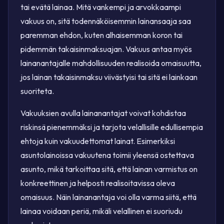
tai evätä lainaa. Mitä vankempi ja arvokkaampi
vakuus on, sitä todennäköisemmin lainansaaja saa
paremman ehdon, kuten alhaisemman koron tai
pidemmän takaisinmaksuajan. Vakuus antaa myös
lainanantajalle mahdollisuuden realisoida omaisuutta,
jos lainan takaisinmaksu viivästyisi tai sitä ei lainkaan
suoriteta.
Vakuuksien avulla lainanantajat voivat kohdistaa
riskinsä pienemmäksi ja tarjota velallisille edullisempia
ehtoja kuin vakuudettomat lainat. Esimerkiksi
asuntolainoissa vakuutena toimii yleensä ostettava
asunto, mikä tarkoittaa sitä, että lainan varmistus on
konkreettinen ja helposti realisoitavissa oleva
omaisuus. Näin lainanantaja voi olla varma siitä, että
lainaa voidaan periä, mikäli velallinen ei suoriudu