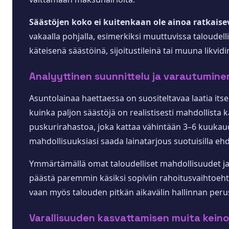
Säästöjen koko ei kuitenkaan ole ainoa ratkaisev
vakaalla pohjalla, esimerkiksi muuttuvissa taloudell
käteisenä säästöinä, sijoitustileinä tai muuna likvid
Analyyttinen suunnittelu ja varautumine
Asuntolainaa haettaessa on suositeltavaa laatia itse
kuinka paljon säästöjä on realistisesti mahdollist
puskurirahastoa, joka kattaa vähintään 3–6 kuukaude
mahdollisuuksiasi saada lainatarjous suotuisilla ehd
Ymmärtämällä omat taloudelliset mahdollisuudet ja s
päästä paremmin käsiksi sopiviin rahoitusvaihtoeh
vaan myös talouden pitkän aikavälin hallinnan peru
Varallisuuden kasvattamisen muita keino