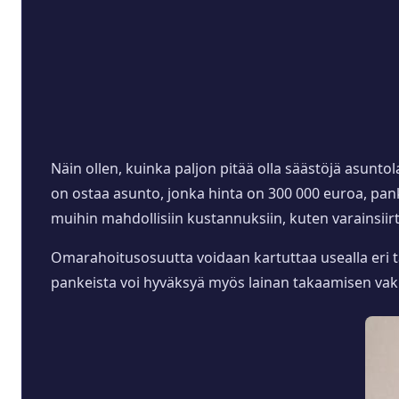
Näin ollen, kuinka paljon pitää olla säästöjä asuntol
on ostaa asunto, jonka hinta on 300 000 euroa, pa
muihin mahdollisiin kustannuksiin, kuten varainsiir
Omarahoitusosuutta voidaan kartuttaa usealla eri tav
pankeista voi hyväksyä myös lainan takaamisen vaku