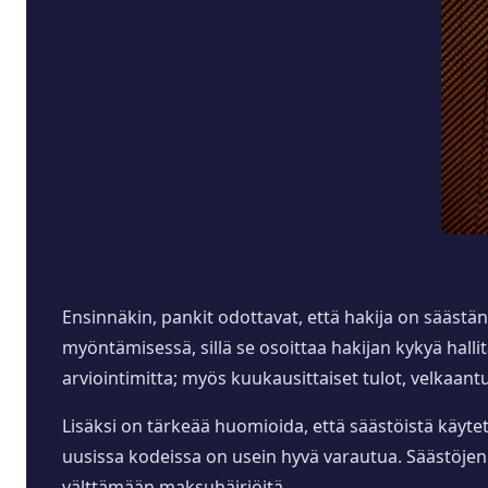
Ensinnäkin, pankit odottavat, että hakija on sääst
myöntämisessä, sillä se osoittaa hakijan kykyä hall
arviointimitta; myös kuukausittaiset tulot, velkaan
Lisäksi on tärkeää huomioida, että säästöistä käytet
uusissa kodeissa on usein hyvä varautua. Säästöjen 
välttämään maksuhäiriöitä.