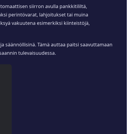
maattisen siirron avulla pankkitililtä,
ksi perintövarat, lahjoitukset tai muina
syä vakuutena esimerkiksi kiinteistöjä,
 ja säännöllisinä. Tämä auttaa paitsi saavuttamaan
saannin tulevaisuudessa.