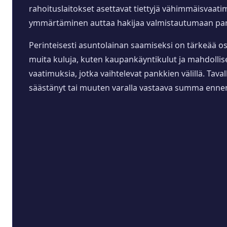
rahoituslaitokset asettavat tiettyjä vähimmäisvaati
ymmärtäminen auttaa hakijaa valmistautumaan pare
Perinteisesti asuntolainan saamiseksi on tärkeää os
muita kuluja, kuten kaupankäyntikulut ja mahdoll
vaatimuksia, jotka vaihtelevat pankkien välillä. Tav
säästänyt tai muuten varalla vastaava summa enne