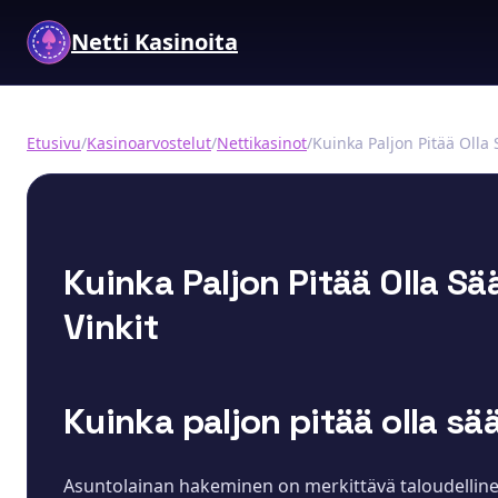
Netti Kasinoita
Etusivu
/
Kasinoarvostelut
/
Nettikasinot
/
Kuinka Paljon Pitää Olla 
Kuinka Paljon Pitää Olla Sä
Vinkit
Kuinka paljon pitää olla sä
Asuntolainan hakeminen on merkittävä taloudellinen 