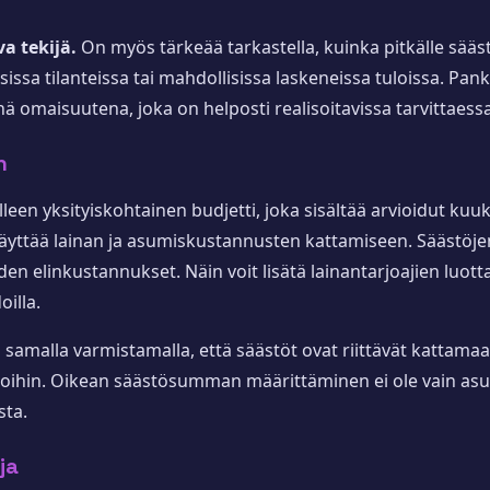
a tekijä.
On myös tärkeää tarkastella, kuinka pitkälle sääst
isissa tilanteissa tai mahdollisissa laskeneissa tuloissa. P
inä omaisuutena, joka on helposti realisoitavissa tarvittaessa
n
lleen yksityiskohtainen budjetti, joka sisältää arvioidut ku
a käyttää lainan ja asumiskustannusten kattamiseen. Säästöj
n elinkustannukset. Näin voit lisätä lainantarjoajien luott
oilla.
amalla varmistamalla, että säästöt ovat riittävät kattamaa
toihin. Oikean säästösumman määrittäminen ei ole vain as
sta.
ja