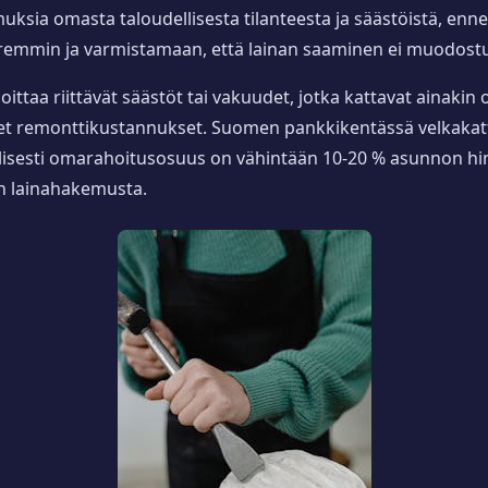
muksia omasta taloudellisesta tilanteesta ja säästöistä, en
mmin ja varmistamaan, että lainan saaminen ei muodostu l
oittaa riittävät säästöt tai vakuudet, jotka kattavat ainaki
iset remonttikustannukset. Suomen pankkikentässä velkaka
allisesti omarahoitusosuus on vähintään 10-20 % asunnon hinna
n lainahakemusta.