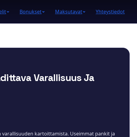
lit
Bonukset
Maksutavat
Yhteystiedot
dittava Varallisuus Ja
n varallisuuden kartoittamista. Useimmat pankit ja