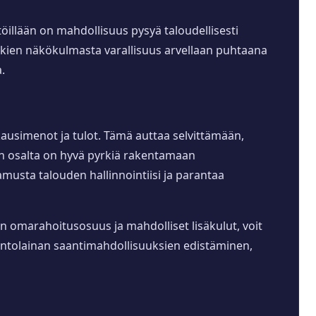
öillään on mahdollisuus pysyä taloudellisesti
ankkien näkökulmasta varallisuus arvellaan puhtaana
.
ukausimenot ja tulot. Tämä auttaa selvittämään,
en osalta on hyvä pyrkiä rakentamaan
amusta talouden hallinnointiisi ja parantaa
n omarahoitusosuus ja mahdolliset lisäkulut, voit
untolainan saantimahdollisuuksien edistäminen,