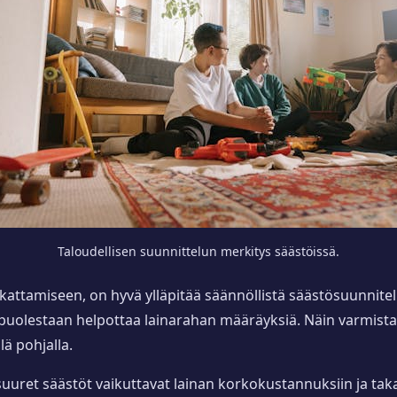
Taloudellisen suunnittelun merkitys säästöissä.
 kattamiseen, on hyvä ylläpitää säännöllistä säästösuunnit
olestaan helpottaa lainarahan määräyksiä. Näin varmistat,
lä pohjalla.
suuret säästöt vaikuttavat lainan korkokustannuksiin ja taka