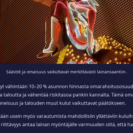
Säästöt ja omaisuus vaikuttavat merkittävästi lainansaantiin.
änyt vähintään 10–20 % asunnon hinnasta omarahoitusosuude
ita taloutta ja vähentää riskitasoa pankin kannalta. Tämä o
tuneisuus ja talouden muut kulut vaikuttavat päätökseen.
ään usein myös varautumista mahdollisiin yllättäviin kuluihi
riittävyys antaa lainan myöntäjälle varmuuden siitä, että h