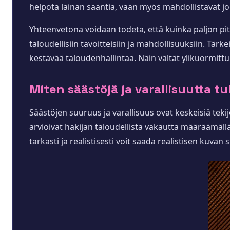
helpota lainan saantia, vaan myös mahdollistavat j
Yhteenvetona voidaan todeta, että kuinka paljon pitä
taloudellisiin tavoitteisiin ja mahdollisuuksiin. Tä
kestävää taloudenhallintaa. Näin vältät ylikuormitt
Miten säästöjä ja varallisuutta tu
Säästöjen suuruus ja varallisuus ovat keskeisiä tekijö
arvioivat hakijan taloudellista vakautta määräämällä
tarkasti ja realistisesti voit saada realistisen kuva