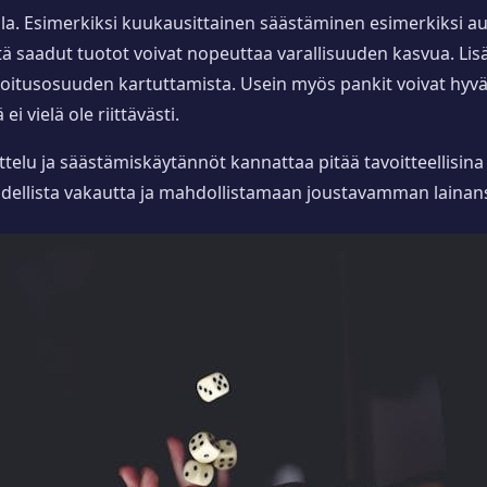
a. Esimerkiksi kuukausittainen säästäminen esimerkiksi auto
tä saadut tuotot voivat nopeuttaa varallisuuden kasvua. Lisä
hoitusosuuden kartuttamista. Usein myös pankit voivat hyväk
 vielä ole riittävästi.
elu ja säästämiskäytännöt kannattaa pitää tavoitteellisina
dellista vakautta ja mahdollistamaan joustavamman lainan