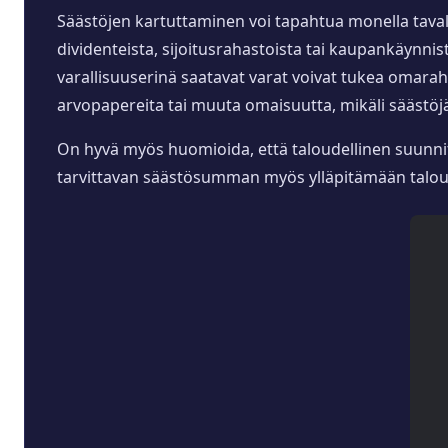
Säästöjen kartuttaminen voi tapahtua monella tavall
dividenteista, sijoitusrahastoista tai kaupankäynnis
varallisuuserinä saatavat varat voivat tukea omara
arvopapereita tai muuta omaisuutta, mikäli säästöjä ei
On hyvä myös huomioida, että taloudellinen suunnitt
tarvittavan säästösumman myös ylläpitämään talou