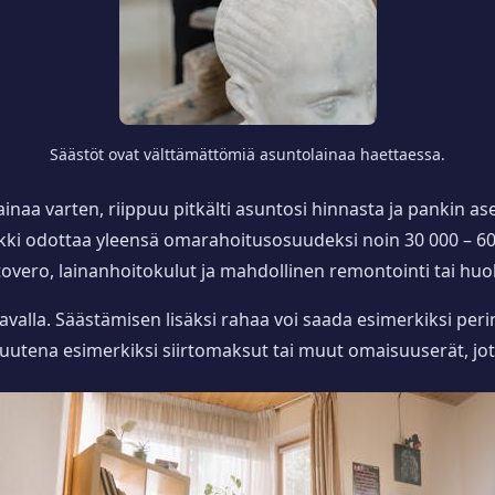
Säästöt ovat välttämättömiä asuntolainaa haettaessa.
ainaa varten, riippuu pitkälti asuntosi hinnasta ja pankin as
nkki odottaa yleensä omarahoitusosuudeksi noin 30 000 – 6
tovero, lainanhoitokulut ja mahdollinen remontointi tai huol
alla. Säästämisen lisäksi rahaa voi saada esimerkiksi perintö
utena esimerkiksi siirtomaksut tai muut omaisuuserät, jot