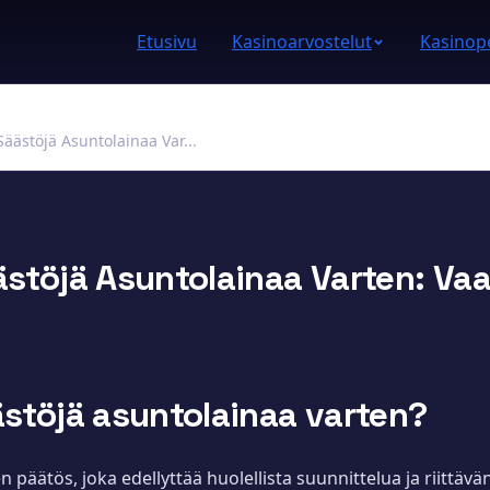
Etusivu
Kasinoarvostelut
Kasinope
Säästöjä Asuntolainaa Var...
ästöjä Asuntolainaa Varten: Vaa
ästöjä asuntolainaa varten?
päätös, joka edellyttää huolellista suunnittelua ja riittävä