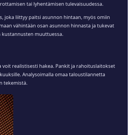
orottamisen tai lyhentämisen tulevaisuudessa.
, joka liittyy paitsi asunnon hintaan, myös omiin
kattamaan vähintään osan asunnon hinnasta ja tukevat
sen kustannusten muuttuessa.
 voit realistisesti hakea. Pankit ja rahoituslaitokset
akuuksille. Analysoimalla omaa taloustilannetta
en tekemistä.