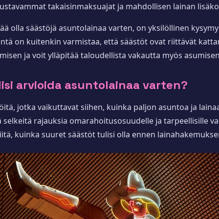
oustavammat takaisinmaksuajat ja mahdollisen lainan lisäk
ä olla säästöjä asuntolainaa varten, on yksilöllinen kysymys
rkeintä on kuitenkin varmistaa, että säästöt ovat riittävät 
umisen ja voit ylläpitää taloudellista vakautta myös asumi
lisi arvioida asuntolainaa varten?
itä, jotka vaikuttavat siihen, kuinka paljon asuntoa ja lainaa
 selkeitä rajauksia omarahoitusosuudelle ja tarpeellisille v
n siitä, kuinka suuret säästöt tulisi olla ennen lainahakemuks