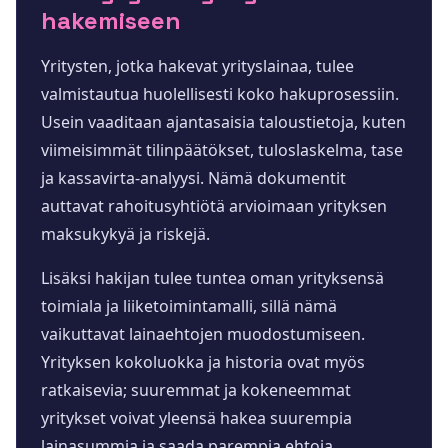
hakemiseen
Yritysten, jotka hakevat yrityslainaa, tulee
valmistautua huolellisesti koko hakuprosessiin.
Usein vaaditaan ajantasaisia taloustietoja, kuten
viimeisimmät tilinpäätökset, tuloslaskelma, tase
ja kassavirta-analyysi. Nämä dokumentit
auttavat rahoitusyhtiötä arvioimaan yrityksen
maksukykyä ja riskejä.
Lisäksi hakijan tulee tuntea oman yrityksensä
toimiala ja liiketoimintamalli, sillä nämä
vaikuttavat lainaehtojen muodostumiseen.
Yrityksen kokoluokka ja historia ovat myös
ratkaisevia; suuremmat ja kokeneemmat
yritykset voivat yleensä hakea suurempia
lainasummia ja saada parempia ehtoja.