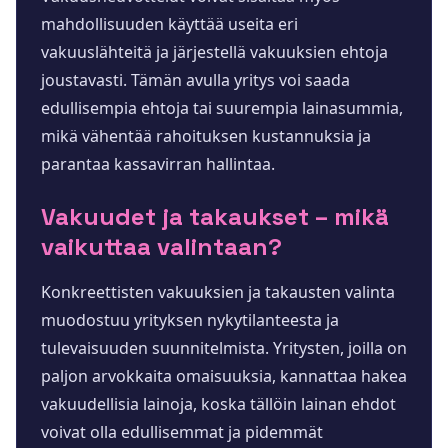
mahdollisuuden käyttää useita eri
vakuuslähteitä ja järjestellä vakuuksien ehtoja
joustavasti. Tämän avulla yritys voi saada
edullisempia ehtoja tai suurempia lainasummia,
mikä vähentää rahoituksen kustannuksia ja
parantaa kassavirran hallintaa.
Vakuudet ja takaukset – mikä
vaikuttaa valintaan?
Konkreettisten vakuuksien ja takausten valinta
muodostuu yrityksen nykytilanteesta ja
tulevaisuuden suunnitelmista. Yritysten, joilla on
paljon arvokkaita omaisuuksia, kannattaa hakea
vakuudellisia lainoja, koska tällöin lainan ehdot
voivat olla edullisemmat ja pidemmät