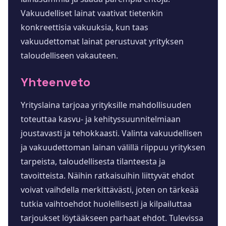
Vakuudelliset lainat vaativat tietenkin
konkreettisia vakuuksia, kun taas
vakuudettomat lainat perustuvat yrityksen
taloudelliseen vakauteen.
Yhteenveto
Yrityslaina tarjoaa yrityksille mahdollisuuden
toteuttaa kasvu- ja kehityssuunnitelmiaan
joustavasti ja tehokkaasti. Valinta vakuudellisen
ja vakuudettoman lainan välillä riippuu yrityksen
tarpeista, taloudellisesta tilanteesta ja
tavoitteista. Näihin ratkaisuihin liittyvät ehdot
voivat vaihdella merkittävästi, joten on tärkeää
tutkia vaihtoehdot huolellisesti ja kilpailuttaa
tarjoukset löytääkseen parhaat ehdot. Tulevissa