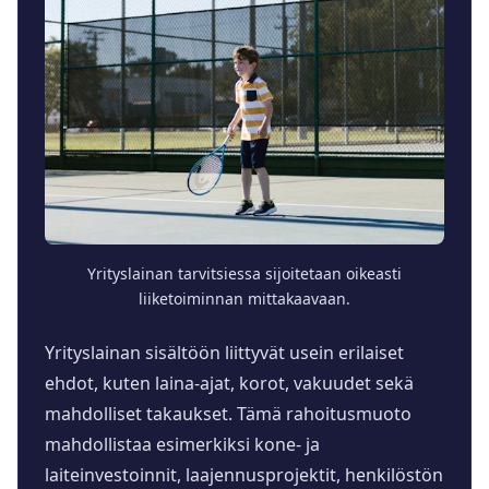
Yrityslainan tarvitsiessa sijoitetaan oikeasti
liiketoiminnan mittakaavaan.
Yrityslainan sisältöön liittyvät usein erilaiset
ehdot, kuten laina-ajat, korot, vakuudet sekä
mahdolliset takaukset. Tämä rahoitusmuoto
mahdollistaa esimerkiksi kone- ja
laiteinvestoinnit, laajennusprojektit, henkilöstön