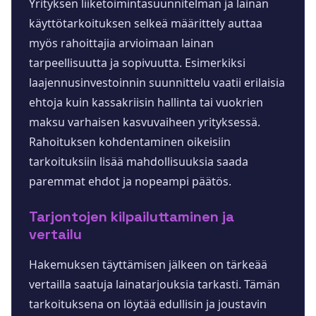
Yrityksen liiketoimintasuunnitelman ja lainan
käyttötarkoituksen selkeä määrittely auttaa
myös rahoittajia arvioimaan lainan
tarpeellisuutta ja sopivuutta. Esimerkiksi
laajennusinvestoinnin suunnittelu vaatii erilaisia
ehtoja kuin kassakriisin hallinta tai vuokrien
maksu varhaisen kasvuvaiheen yrityksessä.
Rahoituksen kohdentaminen oikeisiin
tarkoituksiin lisää mahdollisuuksia saada
paremmat ehdot ja nopeampi päätös.
Tarjontojen kilpailuttaminen ja
vertailu
Hakemuksen täyttämisen jälkeen on tärkeää
vertailla saatuja lainatarjouksia tarkasti. Tämän
tarkoituksena on löytää edullisin ja joustavin