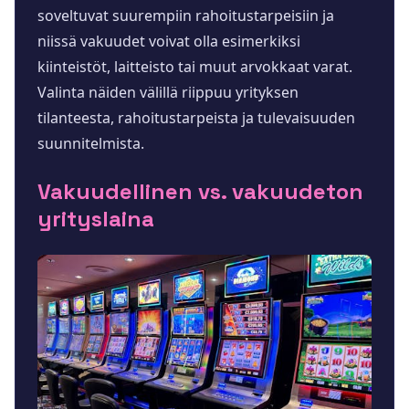
soveltuvat suurempiin rahoitustarpeisiin ja
niissä vakuudet voivat olla esimerkiksi
kiinteistöt, laitteisto tai muut arvokkaat varat.
Valinta näiden välillä riippuu yrityksen
tilanteesta, rahoitustarpeista ja tulevaisuuden
suunnitelmista.
Vakuudellinen vs. vakuudeton
yrityslaina