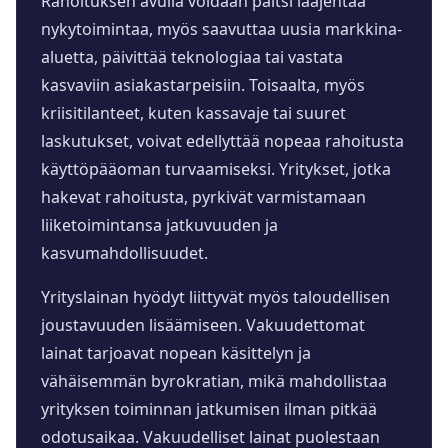
Rahoituksen avulla voidaan paitsi laajentaa
nykytoimintaa, myös saavuttaa uusia markkina-
aluetta, päivittää teknologiaa tai vastata
kasvaviin asiakastarpeisiin. Toisaalta, myös
kriisitilanteet, kuten kassavaje tai suuret
laskutukset, voivat edellyttää nopeaa rahoitusta
käyttöpääoman turvaamiseksi. Yritykset, jotka
hakevat rahoitusta, pyrkivät varmistamaan
liiketoimintansa jatkuvuuden ja
kasvumahdollisuudet.
Yrityslainan hyödyt liittyvät myös taloudellisen
joustavuuden lisäämiseen. Vakuudettomat
lainat tarjoavat nopean käsittelyn ja
vähäisemmän byrokratian, mikä mahdollistaa
yrityksen toiminnan jatkumisen ilman pitkää
odotusaikaa. Vakuudelliset lainat puolestaan