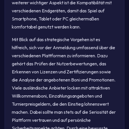
weiterer wichtiger Aspekt ist die Kompatibilität mit
verschiedenen Endgeräten, damit das Spiel auf
Smartphone, Tablet oder PC gleichermaßen
komfortabel genutzt werden kann.
Mit Blick auf das strategische Vorgehen ist es
hilfreich, sich vor der Anmeldung umfassend über die
verschiedenen Plattformen zu informieren. Dazu
gehört das Prüfen der Nutzerbewertungen, das
Erkennen von Lizenzen und Zertifizierungen sowie
die Analyse der angebotenen Boni und Promotionen.
Viele ausländische Anbieter locken mit attraktiven
Willkommensboni, Einzahlungsangeboten und
Turnierpreisgeldern, die den Einstieg lohnenswert
machen. Dabei sollte man stets auf die Seriosität der
Plattform vertrauen und auf persönliche
Sicherheitsaspekte achten. Durch eine bewusste