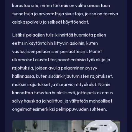
korostaa sitä, miten tärkeää on valita ainoastaan
tunnettuja ja arvostettuja sivustoja, joissa on toimiva
asiakaspalvelu ja selkeät käyttöehdot.
Lisäksi pelaajien tulisi kiinnittää huomiota pelien
eettisiin käytäntöihin liittyviin asioihin, kuten
vastuullisen pelaamisen periaatteisiin. Monet
ulkomaiset alustat tarjoavat erilaisia työkaluja ja
rajoituksia, joiden avulla pelaaminen pysyy
hallinnassa, kuten sisäänkirjautumisten rajoitukset,
maksimirajoitukset ja itsearviointityökalut. Näihin
kannattaa tutustua huolellisesti, jotta pelikokemus
säilyy hauskaa ja hallittua, ja vältetään mahdolliset
ongelmat esimerkiksi peliriippuvuuden suhteen.