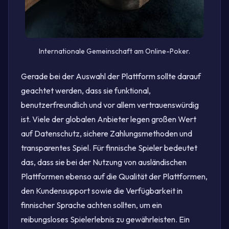
Internationale Gemeinschaft am Online-Poker.
Gerade bei der Auswahl der Plattform sollte darauf
geachtet werden, dass sie funktional,
benutzerfreundlich und vor allem vertrauenswürdig
ist. Viele der globalen Anbieter legen großen Wert
auf Datenschutz, sichere Zahlungsmethoden und
transparentes Spiel. Für finnische Spieler bedeutet
das, dass sie bei der Nutzung von ausländischen
Plattformen ebenso auf die Qualität der Plattformen,
den Kundensupport sowie die Verfügbarkeit in
finnischer Sprache achten sollten, um ein
reibungsloses Spielerlebnis zu gewährleisten. Ein