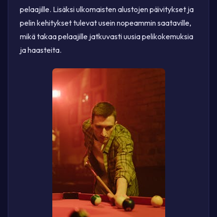
pelaajille. Lisäksi ulkomaisten alustojen päivitykset ja
pelin kehitykset tulevat usein nopeammin saataville,
mikä takaa pelaajille jatkuvasti uusia pelikokemuksia
ja haasteita.