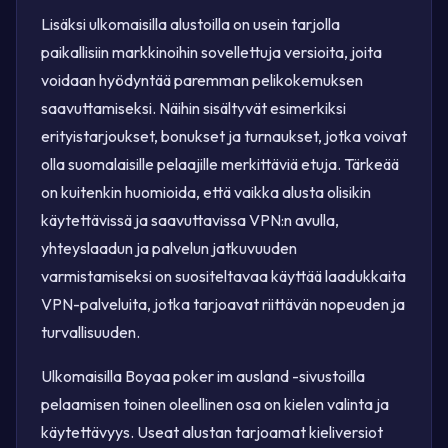
Lisäksi ulkomaisilla alustoilla on usein tarjolla
paikallisiin markkinoihin sovellettuja versioita, joita
voidaan hyödyntää paremman pelikokemuksen
saavuttamiseksi. Näihin sisältyvät esimerkiksi
erityistarjoukset, bonukset ja turnaukset, jotka voivat
olla suomalaisille pelaajille merkittäviä etuja. Tärkeää
on kuitenkin huomioida, että vaikka alusta olisikin
käytettävissä ja saavuttavissa VPN:n avulla,
yhteyslaadun ja palvelun jatkuvuuden
varmistamiseksi on suositeltavaa käyttää laadukkaita
VPN-palveluita, jotka tarjoavat riittävän nopeuden ja
turvallisuuden.
Ulkomaisilla Boyaa poker im ausland -sivustoilla
pelaamisen toinen oleellinen osa on kielen valinta ja
käytettävyys. Useat alustan tarjoamat kieliversiot