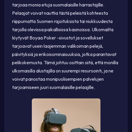
tarjoaa monia etuja suomalaisille harrastajille.
Pelaajat voivat nauttia tästä peleistä kohteesta
riippumatta Suomen rajoituksista tai niukkuudesta
tarjolla olevissa paikallisissa kasinoissa. Ulkomailta
löytyvät Boyaa Poker -sivustot ja sovellukset
tarjoavat usein laajemman valikoiman pelejä,
päivityksiä ja erikoisominaisuuksia, jotka parantavat
pelikokemusta. Tämä johtuu osittain siitä, että monilla
ulkomaisilla alustajilla on suurempi resursointi, ja ne
voivat panostaa monipuolisempien palvelujen
tarjoamiseen juuri suomalaisille pelaajille.