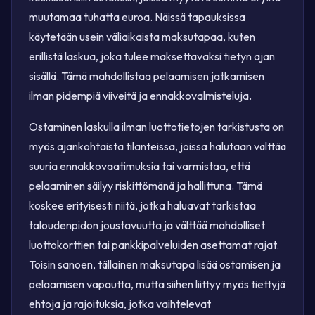
muutamaa tuhatta euroa. Näissä tapauksissa
käytetään usein väliaikaista maksutapaa, kuten
erillistä laskua, joka tulee maksettavaksi tietyn ajan
sisällä. Tämä mahdollistaa pelaamisen jatkamisen
ilman pidempiä viiveitä ja ennakkovalmisteluja.
Ostaminen laskulla ilman luottotietojen tarkistusta on
myös ajankohtaista tilanteissa, joissa halutaan välttää
suuria ennakkovaatimuksia tai varmistaa, että
pelaaminen säilyy riskittömänä ja hallittuna. Tämä
koskee erityisesti niitä, jotka haluavat tarkistaa
taloudenpidon joustavuutta ja välttää mahdolliset
luottokorttien tai pankkipalveluiden asettamat rajat.
Toisin sanoen, tällainen maksutapa lisää ostamisen ja
pelaamisen vapautta, mutta siihen liittyy myös tiettyjä
ehtoja ja rajoituksia, jotka vaihtelevat