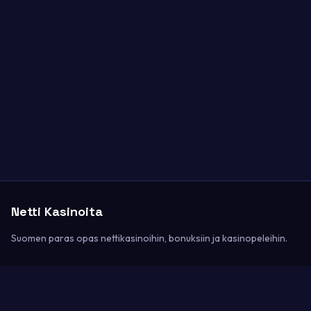
Netti Kasinoita
Suomen paras opas nettikasinoihin, bonuksiin ja kasinopeleihin.
Kategoriat
Kasinoarvostelut