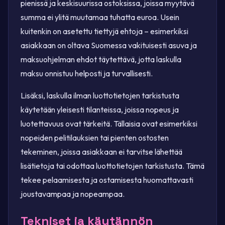
pienissä ja keskisuurissa ostoksissa, joissa myytävä
summa ei ylitä muutamaa tuhatta euroa. Usein
kuitenkin on asetettu tiettyjä ehtoja – esimerkiksi
asiakkaan on oltava Suomessa vakituisesti asuva ja
maksuohjelman ehdot täytettävä, jotta laskulla
maksu onnistuu helposti ja turvallisesti.
Lisäksi, laskulla ilman luottotietojen tarkistusta
käytetään yleisesti tilanteissa, joissa nopeus ja
luotettavuus ovat tärkeitä. Tällaisia ovat esimerkiksi
nopeiden pelitilauksien tai pienten ostosten
tekeminen, joissa asiakkaan ei tarvitse lähettää
lisätietoja tai odottaa luottotietojen tarkistusta. Tämä
tekee pelaamisesta ja ostamisesta huomattavasti
joustavampaa ja nopeampaa.
Tekniset ja käytännön