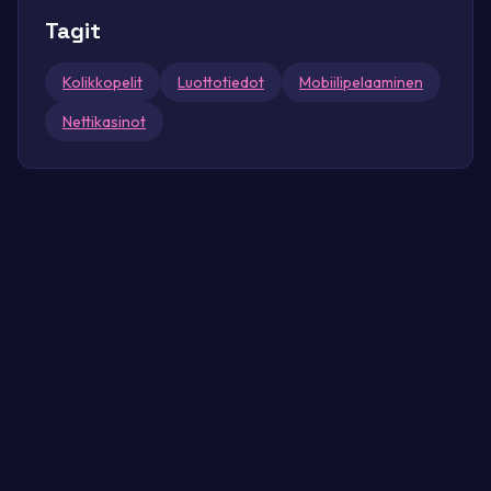
Tagit
Kolikkopelit
Luottotiedot
Mobiilipelaaminen
Nettikasinot