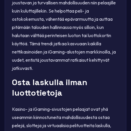
joustavan ja turvallisen mahdollisuuden niin pelaajille
kuin kuluttajillekin. Se helpottaa peli- ja
ostokokemusta, vähentää epävarmuutta ja auttaa
pitämään talouden hallinnassa myös silloin, kun
halutaan välttää perinteisen luoton tai luottokortin
käyttöä. Tämä trendi jatkaa kasvuaan kaikilla
nettikasinoiden ja iGaming-alustojen markkinoilla, ja
uudet, entistä joustavammat ratkaisut kehittyvät
jatkuvasti.
Osta laskulla ilman
luottotietoja
Kasino- ja iGaming-sivustojen pelaajat ovat yhä
useammin kiinnostuneita mahdollisuudesta ostaa
pelejä, slotteja ja virtuaalisia pelituotteita laskulla,