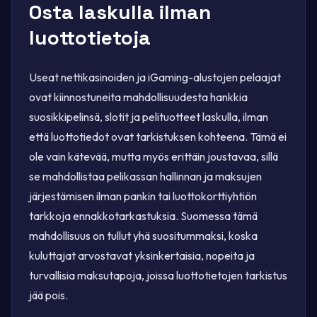
Osta laskulla ilman
luottotietoja
Useat nettikasinoiden ja iGaming-alustojen pelaajat
ovat kiinnostuneita mahdollisuudesta hankkia
suosikkipelinsä, slotit ja pelituotteet laskulla, ilman
että luottotiedot ovat tarkistuksen kohteena. Tämä ei
ole vain kätevää, mutta myös erittäin joustavaa, sillä
se mahdollistaa pelikassan hallinnan ja maksujen
järjestämisen ilman pankin tai luottokorttiyhtiön
tarkkoja ennakkotarkastuksia. Suomessa tämä
mahdollisuus on tullut yhä suositummaksi, koska
kuluttajat arvostavat yksinkertaisia, nopeita ja
turvallisia maksutapoja, joissa luottotietojen tarkistus
jää pois.