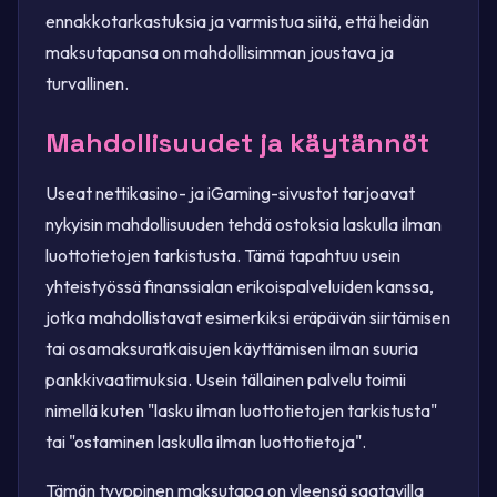
ennakkotarkastuksia ja varmistua siitä, että heidän
maksutapansa on mahdollisimman joustava ja
turvallinen.
Mahdollisuudet ja käytännöt
Useat nettikasino- ja iGaming-sivustot tarjoavat
nykyisin mahdollisuuden tehdä ostoksia laskulla ilman
luottotietojen tarkistusta. Tämä tapahtuu usein
yhteistyössä finanssialan erikoispalveluiden kanssa,
jotka mahdollistavat esimerkiksi eräpäivän siirtämisen
tai osamaksuratkaisujen käyttämisen ilman suuria
pankkivaatimuksia. Usein tällainen palvelu toimii
nimellä kuten "lasku ilman luottotietojen tarkistusta"
tai "ostaminen laskulla ilman luottotietoja".
Tämän tyyppinen maksutapa on yleensä saatavilla