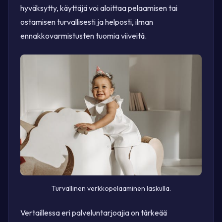
hyväksytty, käyttäjä voi aloittaa pelaamisen tai
ostamisen turvallisesti ja helposti, ilman
ennakkovarmistusten tuomia viiveitä.
Turvallinen verkkopelaaminen laskulla.
Vertaillessa eri palveluntarjoajia on tärkeää