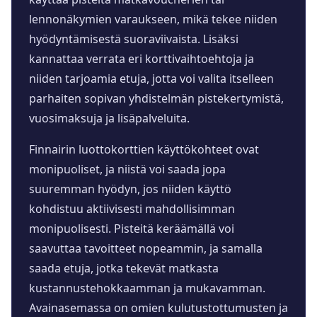
lennonäkymien varaukseen, mikä tekee niiden
hyödyntämisestä suoraviivaista. Lisäksi
kannattaa verrata eri korttivaihtoehtoja ja
niiden tarjoamia etuja, jotta voi valita itselleen
parhaiten sopivan yhdistelmän pistekertymistä,
vuosimaksuja ja lisäpalveluita.
Finnairin luottokorttien käyttökohteet ovat
monipuoliset, ja niistä voi saada jopa
suuremman hyödyn, jos niiden käyttö
kohdistuu aktiivisesti mahdollisimman
monipuolisesti. Pisteitä keräämällä voi
saavuttaa tavoitteet nopeammin, ja samalla
saada etuja, jotka tekevät matkasta
kustannustehokkaamman ja mukavamman.
Avainasemassa on omien kulutustottumusten ja