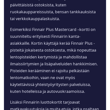
päivittäisistä ostoksista, kuten
ruokakauppareissuista, bensan tankkauksista
tai verkkokauppalaskuista.
Esimerkiksi Finnair Plus Mastercard –kortti on
suunniteltu erityisesti Finnairin kanta-
asiakkaille. Kortin käyttäjä kerää Finnair Plus -
pisteitä jokaisesta ostoksesta, mikä nopeuttaa
lentopisteiden kertymistä ja mahdollistaa
ilmaissiirtymien ja lisäpalveluiden hankkimisen.
Pisteiden kerääminen ei rajoitu pelkästään
lentomatkoihin, vaan ne ovat myös
käytettävissä yhteistyöyritysten palveluissa,
kuten hotelleissa ja autovuokraamoissa.
Lisäksi Finnairin luottokortit tarjoavat
matkavakuutuksia ja muita etuja, jotka osaltaan