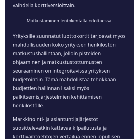
vaihdella korttiversioittain.
Matkustaminen lentokentällä odottaessa.
Yrityksille suunnatut luottokortit tarjoavat myös
mahdollisuuden koko yrityksen henkilöstön
matkustushallintaan, jolloin pisteiden
ohjaaminen ja matkustustottumusten
seuraaminen on integroitavissa yrityksen
budjetointiin. Tämä mahdollistaa tehokkaan
budjettien hallinnan lisäksi myös
palkitsemisjärjestelmien kehittämisen
henkilöstölle.
Markkinointi- ja asiantuntijajärjestöt
suosittelevatkin kattavaa kilpailutusta ja
korttivaihtoehtojen vertailua ennen lopullisen