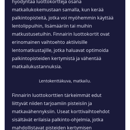
hyödyntää luottokortteja osana
matkailukokemustaan samalla, kun kerää
palkintopisteitä, jotka voi myöhemmin käyttää
lentolippuihin, lisämääriin tai muihin
matkustusetuihin. Finnairin luottokortit ovat
erinomainen vaihtoehto aktiivisille
lentomatkustajille, jotka haluavat optimoida
palkintopisteiden kertymistä ja vähentää
matkailukustannuksia.
Lentokenttäkuva, matkailu.
Finnairin luottokorttien tärkeimmät edut
liittyvät niiden tarjoamiin pisteisiin ja
matkavähennyksiin. Useat korttivaihtoehdot
sisältävät erilaisia palkinto-ohjelmia, jotka
mahdollistavat pisteiden kertymisen