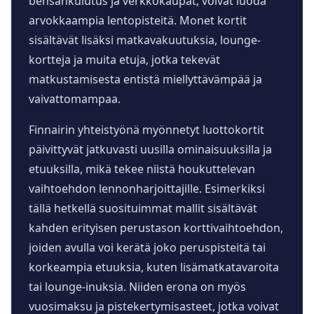
bensankulutus ja verkkokaupat, voivat luoda
arvokkaampia lentopisteitä. Monet kortit
sisältävät lisäksi matkavakuutuksia, lounge-
kortteja ja muita etuja, jotka tekevät
matkustamisesta entistä miellyttävämpää ja
vaivattomampaa.
Finnairin yhteistyönä myönnetyt luottokortit
päivittyvät jatkuvasti uusilla ominaisuuksilla ja
etuuksilla, mikä tekee niistä houkuttelevan
vaihtoehdon lennonharjoittajille. Esimerkiksi
tällä hetkellä suosituimmat mallit sisältävät
kahden erityisen perustason korttivaihtoehdon,
joiden avulla voi kerätä joko peruspisteitä tai
korkeampia etuuksia, kuten lisämatkatavaroita
tai lounge-inuksia. Niiden erona on myös
vuosimaksu ja pistekertymisasteet, jotka voivat