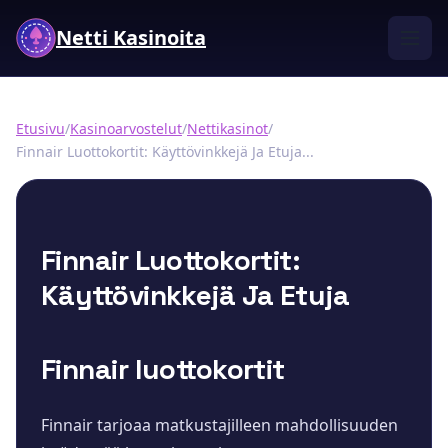
Netti Kasinoita
Etusivu
/
Kasinoarvostelut
/
Nettikasinot
/
Finnair Luottokortit: Käyttövinkkejä Ja Etuja...
Finnair Luottokortit:
Käyttövinkkejä Ja Etuja
Finnair luottokortit
Finnair tarjoaa matkustajilleen mahdollisuuden