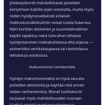
yhteistyökortit mahdollistavat pisteiden
kertymisen kaikilla arjen ostoksilla, mutta myös
niiden hyödynsovellukset erilaisiin
matkustusnäkökulmiin voivat tuoda lisäarvoa.
Näin korttien aktiivinen ja suunnitelmallinen
käyttö tapahtuu sekä tulorahan tehokas
hyödyntäminen matkakohteissa että arjessa —
esimerkiksi verkkokaupassa tai ravintolassa
tehtävissä ostoksissa.
Matkustaminen lentokentällä.
Hyödyn maksimoimiseksi on hyvä seurata
pisteiden aktivointia ja käyttää niitä ennen
niiden vanhenemista. Monet luottokortit
tarjoavat myös mahdollisuuden suoraan
käyttää pisteitä matkavoucherien tai