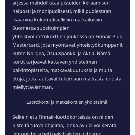
arjessa mahdollistaa pisteiden keräämisen
helposti ja monipuolisesti, mikä puolestaan
lisäarvoa kokemuksellisiin matkailuisiin.
Suomessa suosituimpien
yhteistyöluottokorttien joukossa on Finnair Plus
Mastercard, jota myöntävät yhteistyökumppanit
kuten Nordea, Osuuspankki ja Aktia. Nämä
kortit tarjoavat kattavan yhdistelmän
palkintopisteitä, matkavakuutuksia ja muita
etuja, jotka auttavat tekemään matkasta entistä
miellyttävämmän.
Luottokortti ja matkakorttien yhdistelmä.
Selkein etu Finnair-luottokorteissa on niiden
pisteitä tuova ohjelma, jonka avulla voi kerätä
lentopisteitä heti päivittäisten ostosten