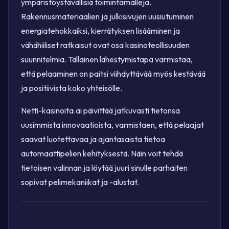
ympäristöystävällisiä toimintamalleja.
Rakennusmateriaalien ja julkisivujen uusiutuminen
energiatehokkaiksi, kierrätyksen lisääminen ja
vähähiiliset ratkaisut ovat osa kasinoteollisuuden
suunnitelmia. Tällainen lähestymistapa varmistaa,
että pelaaminen on paitsi viihdyttävää myös kestävää
ja positiivista koko yhteisölle.
Netti-kasinoita.ai päivittää jatkuvasti tietonsa
uusimmista innovaatioista, varmistaen, että pelaajat
saavat luotettavaa ja ajantasaista tietoa
automaattipelien kehityksestä. Näin voit tehdä
tietoisen valinnan ja löytää juuri sinulle parhaiten
sopivat pelimekaniikat ja -alustat.