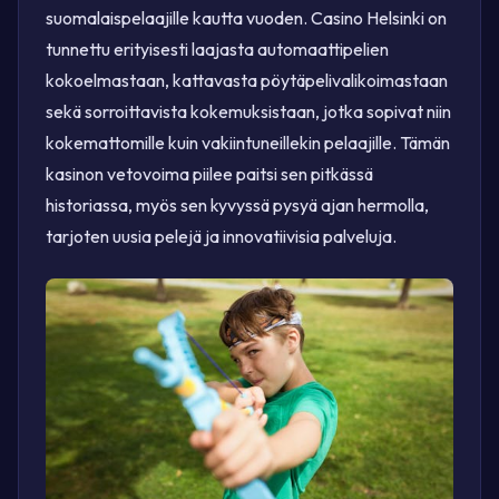
suomalaispelaajille kautta vuoden. Casino Helsinki on
tunnettu erityisesti laajasta automaattipelien
kokoelmastaan, kattavasta pöytäpelivalikoimastaan
sekä sorroittavista kokemuksistaan, jotka sopivat niin
kokemattomille kuin vakiintuneillekin pelaajille. Tämän
kasinon vetovoima piilee paitsi sen pitkässä
historiassa, myös sen kyvyssä pysyä ajan hermolla,
tarjoten uusia pelejä ja innovatiivisia palveluja.