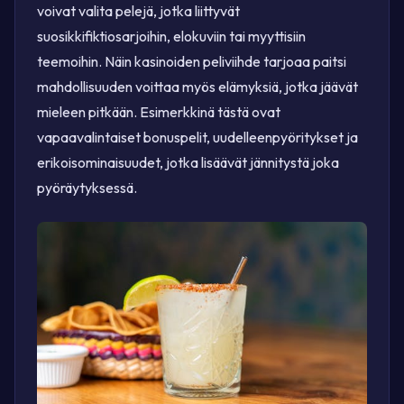
voivat valita pelejä, jotka liittyvät
suosikkifiktiosarjoihin, elokuviin tai myyttisiin
teemoihin. Näin kasinoiden peliviihde tarjoaa paitsi
mahdollisuuden voittaa myös elämyksiä, jotka jäävät
mieleen pitkään. Esimerkkinä tästä ovat
vapaavalintaiset bonuspelit, uudelleenpyöritykset ja
erikoisominaisuudet, jotka lisäävät jännitystä joka
pyöräytyksessä.