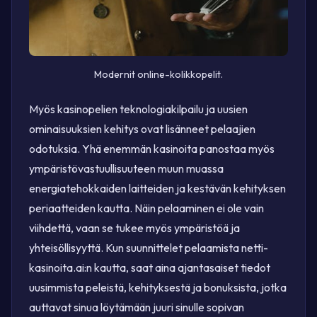
Modernit online-kolikkopelit.
Myös kasinopelien teknologiakilpailu ja uusien
ominaisuuksien kehitys ovat lisänneet pelaajien
odotuksia. Yhä enemmän kasinoita panostaa myös
ympäristövastuullisuuteen muun muassa
energiatehokkaiden laitteiden ja kestävän kehityksen
periaatteiden kautta. Näin pelaaminen ei ole vain
viihdettä, vaan se tukee myös ympäristöä ja
yhteisöllisyyttä. Kun suunnittelet pelaamista netti-
kasinoita.ai:n kautta, saat aina ajantasaiset tiedot
uusimmista peleistä, kehityksestä ja bonuksista, jotka
auttavat sinua löytämään juuri sinulle sopivan