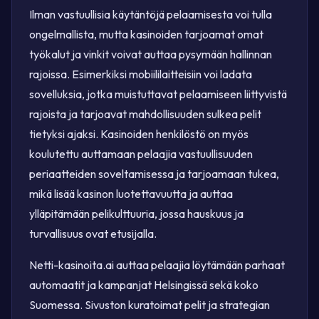
Ilman vastuullisia käytäntöjä pelaamisesta voi tulla
ongelmallista, mutta kasinoiden tarjoamat omat
työkalut ja vinkit voivat auttaa pysymään hallinnan
rajoissa. Esimerkiksi mobiililaitteisiin voi ladata
sovelluksia, jotka muistuttavat pelaamiseen liittyvistä
rajoista ja tarjoavat mahdollisuuden sulkea pelit
tietyksi ajaksi. Kasinoiden henkilöstö on myös
koulutettu auttamaan pelaajia vastuullisuuden
periaatteiden soveltamisessa ja tarjoamaan tukea,
mikä lisää kasinon luotettavuutta ja auttaa
ylläpitämään pelikulttuuria, jossa hauskuus ja
turvallisuus ovat etusijalla.
Netti-kasinoita.ai auttaa pelaajia löytämään parhaat
automaatit ja kampanjat Helsingissä sekä koko
Suomessa. Sivuston kuratoimat pelit ja strategian