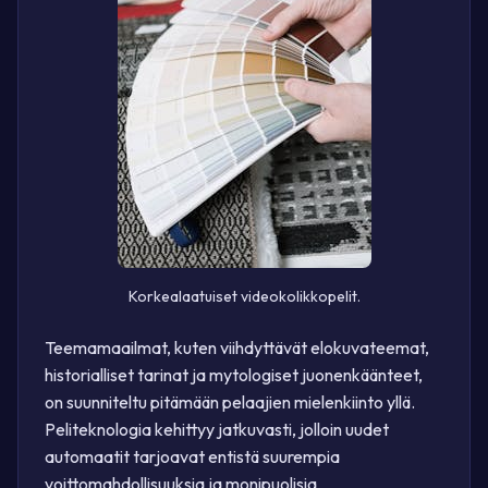
Korkealaatuiset videokolikkopelit.
Teemamaailmat, kuten viihdyttävät elokuvateemat,
historialliset tarinat ja mytologiset juonenkäänteet,
on suunniteltu pitämään pelaajien mielenkiinto yllä.
Peliteknologia kehittyy jatkuvasti, jolloin uudet
automaatit tarjoavat entistä suurempia
voittomahdollisuuksia ja monipuolisia