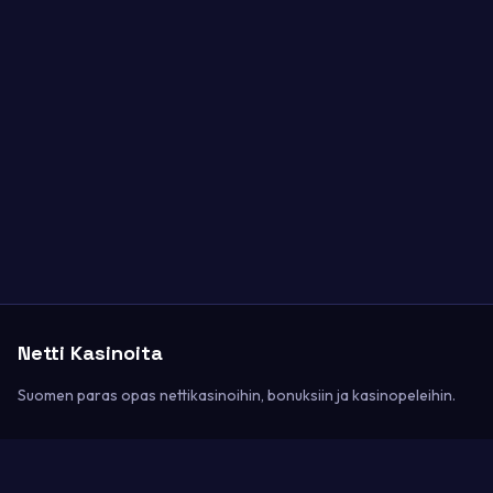
Netti Kasinoita
Suomen paras opas nettikasinoihin, bonuksiin ja kasinopeleihin.
Kategoriat