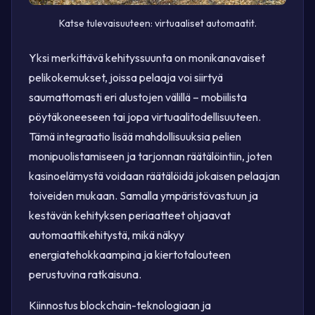
Katse tulevaisuuteen: virtuaaliset automaatit.
Yksi merkittävä kehityssuunta on monikanavaiset
pelikokemukset, joissa pelaaja voi siirtyä
saumattomasti eri alustojen välillä – mobiilista
pöytäkoneeseen tai jopa virtuaalitodellisuuteen.
Tämä integraatio lisää mahdollisuuksia pelien
monipuolistamiseen ja tarjonnan räätälöintiin, joten
kasinoelämystä voidaan räätälöidä jokaisen pelaajan
toiveiden mukaan. Samalla ympäristövastuun ja
kestävän kehityksen periaatteet ohjaavat
automaattikehitystä, mikä näkyy
energiatehokkaampina ja kiertotalouteen
perustuvina ratkaisuna.
Kiinnostus blockchain-teknologiaan ja