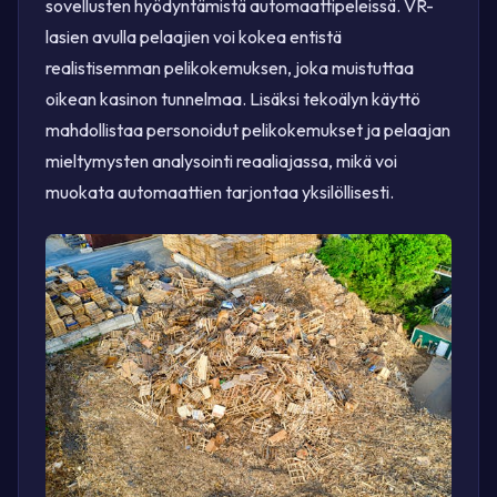
sovellusten hyödyntämistä automaattipeleissä. VR-
lasien avulla pelaajien voi kokea entistä
realistisemman pelikokemuksen, joka muistuttaa
oikean kasinon tunnelmaa. Lisäksi tekoälyn käyttö
mahdollistaa personoidut pelikokemukset ja pelaajan
mieltymysten analysointi reaaliajassa, mikä voi
muokata automaattien tarjontaa yksilöllisesti.