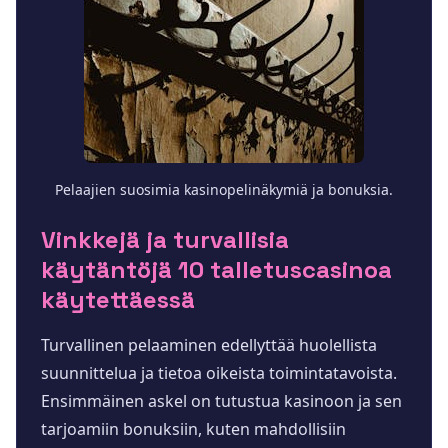
Pelaajien suosimia kasinopelinäkymiä ja bonuksia.
Vinkkejä ja turvallisia
käytäntöjä 10 talletuscasinoa
käytettäessä
Turvallinen pelaaminen edellyttää huolellista
suunnittelua ja tietoa oikeista toimintatavoista.
Ensimmäinen askel on tutustua kasinoon ja sen
tarjoamiin bonuksiin, kuten mahdollisiin