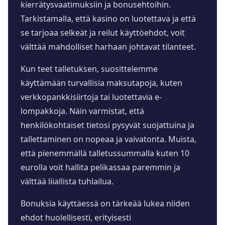
kierrätysvaatimuksiin ja bonusehtoihin.
Tarkistamalla, että kasino on luotettava ja että
se tarjoaa selkeät ja reilut käyttöehdot, voit
välttää mahdolliset harhaan johtavat tilanteet.
Kun teet talletuksen, suosittelemme
käyttämään turvallisia maksutapoja, kuten
verkkopankkisiirtoja tai luotettavia e-
lompakkoja. Näin varmistat, että
henkilökohtaiset tietosi pysyvät suojattuina ja
tallettaminen on nopeaa ja vaivatonta. Muista,
että pienemmällä talletussummalla kuten 10
eurolla voit hallita pelikassaa paremmin ja
välttää liiallista tuhlailua.
Bonuksia käyttäessä on tärkeää lukea niiden
ehdot huolellisesti, erityisesti