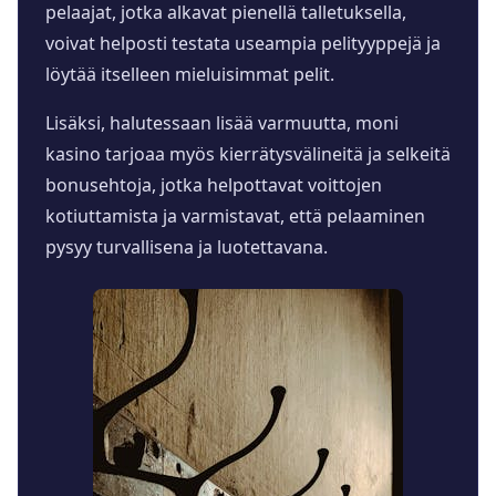
pelaajat, jotka alkavat pienellä talletuksella,
voivat helposti testata useampia pelityyppejä ja
löytää itselleen mieluisimmat pelit.
Lisäksi, halutessaan lisää varmuutta, moni
kasino tarjoaa myös kierrätysvälineitä ja selkeitä
bonusehtoja, jotka helpottavat voittojen
kotiuttamista ja varmistavat, että pelaaminen
pysyy turvallisena ja luotettavana.