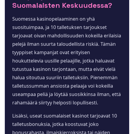
Suomalaisten Keskuudessa?
Suomessa kasinopelaaminen on yhä
suosituimpaa, ja 10 talletuksen tarjoukset
tarjoavat oivan mahdollisuuden kokeilla erilaisia
pelejä ilman suurta taloudellista riskiä. Tämän
tyyppiset kampanjat ovat erityisen
houkuttelevia uusille pelaajille, jotka haluavat
tutustua kasinon tarjontaan, mutta eivät vielä
halua sitoutua suuriin talletuksiin. Pienemmän
talletussumman ansiosta pelaaja voi kokeilla
useampaa peliä ja löytää suosikkinsa ilman, että
rahamäärä siirtyy helposti lopullisesti.
Lisäksi, useat suomalaiset kasinot tarjoavat 10
talletusbonuksia, jotka koostuvat joko
bonusrahasta, ilmaiskierroksista tai näiden