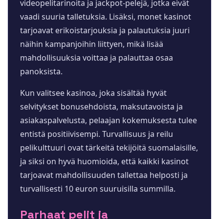
videopelitarinoita ja jackpot-pelejä, jotka eivät
vaadi suuria talletuksia. Lisäksi, monet kasinot
tarjoavat erikoistarjouksia ja palautuksia juuri
näihin kampanjoihin liittyen, mikä lisää
mahdollisuuksia voittaa ja palauttaa osaa
panoksista.
Kun valitsee kasinoa, joka sisältää hyvät
selvitykset bonusehdoista, maksutavoista ja
asiakaspalvelusta, pelaajan kokemuksesta tulee
entistä positiivisempi. Turvallisuus ja reilu
pelikulttuuri ovat tärkeitä tekijöitä suomalaisille,
ja siksi on hyvä huomioida, että kaikki kasinot
tarjoavat mahdollisuuden tallettaa helposti ja
turvallisesti 10 euron suuruisilla summilla.
Parhaat pelit ja