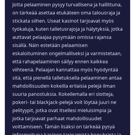
Jotta pelaaminen pysyy turvallisena ja hallittuna,
on tärkeää asettaa etukäteen oma talousraja ja
stickata siihen. Useat kasinot tarjoavat myös
työkaluja, kuten talletusrajoja ja hälytyksiä, jotka
auttavat pelaajaa pysymään omissa rajansa
sisällä. Näin estetään pelaamisen
eskaloituminen ongelmalliseksi ja varmistetaan,
että rahapelaaminen säilyy ennen kaikkea
viihteenä. Pelaajan kannattaa myös hyödyntää
sitä, että pienellä talletuksella pelaaminen antaa
mahdollisuuden kokeilla erilaisia pelejä ilman
suuria panostuksia. Kokeilemalla eri slotteja,
pokeri- tai blackjack-pelejä voit löytää juuri ne
pelityypit, jotka ovat itsellesi mieluisimpia ja
jotka tarjoavat parhaat mahdollisuudet
voittamiseen. Tämän lisäksi on tärkeää pysyä
informoituna kasinon tarjoamista bonuksista ja