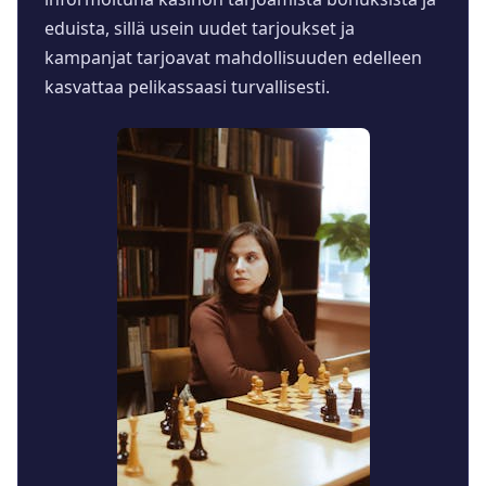
eduista, sillä usein uudet tarjoukset ja
kampanjat tarjoavat mahdollisuuden edelleen
kasvattaa pelikassaasi turvallisesti.