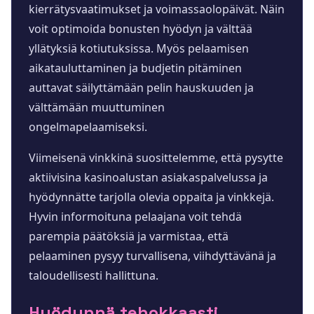
kierrätysvaatimukset ja voimassaolopäivät. Näin
voit optimoida bonusten hyödyn ja välttää
yllätyksiä kotiutuksissa. Myös pelaamisen
aikatauluttaminen ja budjetin pitäminen
auttavat säilyttämään pelin hauskuuden ja
välttämään muuttuminen
ongelmapelaamiseksi.
Viimeisenä vinkkinä suosittelemme, että pysytte
aktiivisina kasinoalustan asiakaspalvelussa ja
hyödynnätte tarjolla olevia oppaita ja vinkkejä.
Hyvin informoituna pelaajana voit tehdä
parempia päätöksiä ja varmistaa, että
pelaaminen pysyy turvallisena, viihdyttävänä ja
taloudellisesti hallittuna.
Hyödynnä tehokkaasti