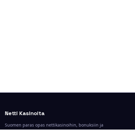
Netti Kasinoita
Suomen paras opas nettikasinoihin, bonuksiin ja
kasinopeleihin.