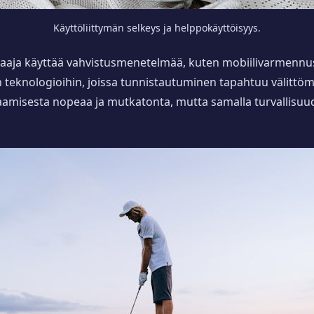
Käyttöliittymän selkeys ja helppokäyttöisyys.
pelaaja käyttää vahvistusmenetelmää, kuten mobiilivarmennus
teknologioihin, joissa tunnistautuminen tapahtuu välittömä
misesta nopeaa ja mutkatonta, mutta samalla turvallisuude