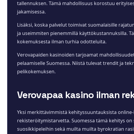
tallennuksen. Tämä mahdollisuus korostuu erityises
jakamisessa.
Lisäksi, koska palvelut toimivat suomalaisille raj
ja useimmiten pienemmillä käyttökustannuksilla. Täll
kokemuksesta ilman turhia odotteluita.
Verovapaiden kasinoiden tarjoamat mahdollisuudet ov
pelaamiselle Suomessa. Niistä tulevat trendit ja tek
pelikokemuksen.
Verovapaa kasino ilman rek
Yksi merkittävimmistä kehityssuuntauksista online-
rekisteröitymistarvetta. Suomessa tämä kehitys on s
suosikkipeleihin sekä muilta muilta byrokratian rasit