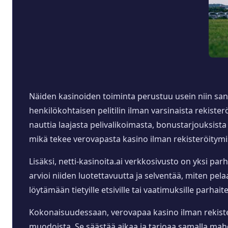
Näiden kasinoiden toiminta perustuu usein niin sanot
henkilökohtaisen pelitilin ilman varsinaista rekist
nauttia laajasta pelivalikoimasta, bonustarjouksista
mikä tekee verovapasta kasino ilman rekisteröitymi
Lisäksi, netti-kasinoita.ai verkkosivusto on yksi parh
arvioi niiden luotettavuutta ja selventää, miten pel
löytämään tietyille etsiville tai vaatimuksille parhait
Kokonaisuudessaan, verovapaa kasino ilman rekisterö
muodoista. Se säästää aikaa ja tarjoaa samalla mahd