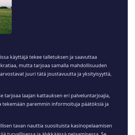
issa käyttäjä tekee talletuksen ja saavuttaa
rokratiaa, mutta tarjoaa samalla mahdollisuuden
vostavat juuri tätä joustavuutta ja yksityisyyttä,
Se tarjoaa laajan kattauksen eri palveluntarjoajia,
aajia tekemään paremmin informoituja päätöksiä ja
llisen tavan nauttia suosituista kasinopelaamisen
ä turvallisessa ja älykkäässä pelaamisessa. Se,