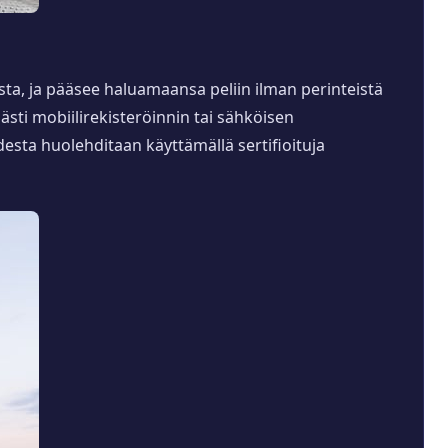
ta, ja pääsee haluamaansa peliin ilman perinteistä
sti mobiilirekisteröinnin tai sähköisen
sta huolehditaan käyttämällä sertifioituja