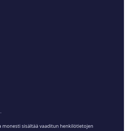
.
a monesti sisältää vaaditun henkilötietojen