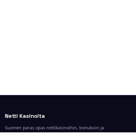
Netti Kasinoita
Suomen paras opas nettikasinoihin, bonuksiin ja
kasinopeleihin.