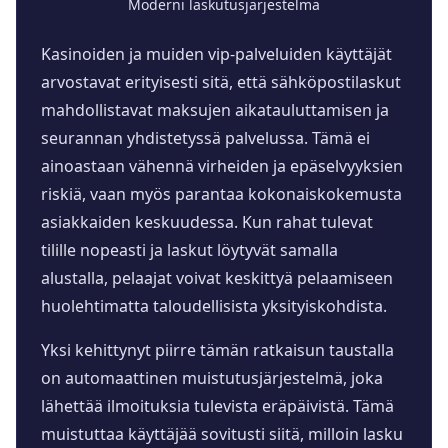
Moderni laskutusjärjestelmä
Kasinoiden ja muiden vip-palveluiden käyttäjät
arvostavat erityisesti sitä, että sähköpostilaskut
mahdollistavat maksujen aikatauluttamisen ja
seurannan yhdistetyssä palvelussa. Tämä ei
ainoastaan vähennä virheiden ja epäselvyyksien
riskiä, vaan myös parantaa kokonaiskokemusta
asiakkaiden keskuudessa. Kun rahat tulevat
tilille nopeasti ja laskut löytyvät samalla
alustalla, pelaajat voivat keskittyä pelaamiseen
huolehtimatta taloudellisista yksityiskohdista.
Yksi kehittynyt piirre tämän ratkaisun taustalla
on automaattinen muistutusjärjestelmä, joka
lähettää ilmoituksia tulevista eräpäivistä. Tämä
muistuttaa käyttäjää sovitusti siitä, milloin lasku