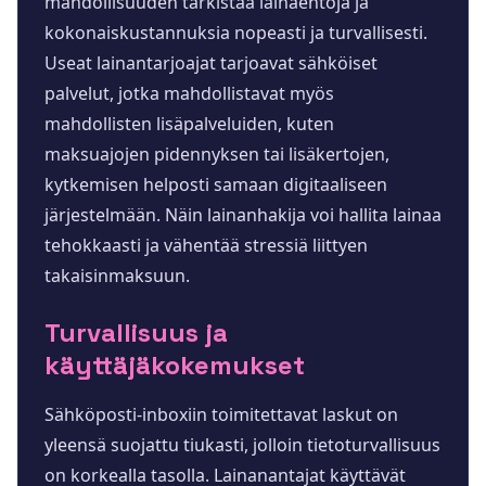
mahdollisuuden tarkistaa lainaehtoja ja
kokonaiskustannuksia nopeasti ja turvallisesti.
Useat lainantarjoajat tarjoavat sähköiset
palvelut, jotka mahdollistavat myös
mahdollisten lisäpalveluiden, kuten
maksuajojen pidennyksen tai lisäkertojen,
kytkemisen helposti samaan digitaaliseen
järjestelmään. Näin lainanhakija voi hallita lainaa
tehokkaasti ja vähentää stressiä liittyen
takaisinmaksuun.
Turvallisuus ja
käyttäjäkokemukset
Sähköposti-inboxiin toimitettavat laskut on
yleensä suojattu tiukasti, jolloin tietoturvallisuus
on korkealla tasolla. Lainanantajat käyttävät