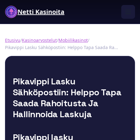
Netti Kasinoita
Etusivu
/
Kasinoarvostelut
/
Mobiilikasinot
/
Pikavippi Lasku Sähköpostiin: Helppo Tapa Saada Ra...
Pikavippi Lasku
Sähköpostiin: Helppo Tapa
Saada Rahoitusta Ja
Hallinnoida Laskuja
Pikavippi lasku