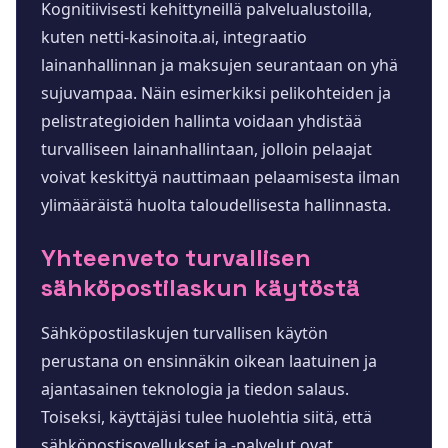
Kognitiivisesti kehittyneillä palvelualustoilla,
kuten netti-kasinoita.ai, integraatio
lainanhallinnan ja maksujen seurantaan on yhä
sujuvampaa. Näin esimerkiksi pelikohteiden ja
pelistrategioiden hallinta voidaan yhdistää
turvalliseen lainanhallintaan, jolloin pelaajat
voivat keskittyä nauttimaan pelaamisesta ilman
ylimääräistä huolta taloudellisesta hallinnasta.
Yhteenveto turvallisen
sähköpostilaskun käytöstä
Sähköpostilaskujen turvallisen käytön
perustana on ensinnäkin oikean laatuinen ja
ajantasainen teknologia ja tiedon salaus.
Toiseksi, käyttäjäsi tulee huolehtia siitä, että
sähköpostisovellukset ja -palvelut ovat