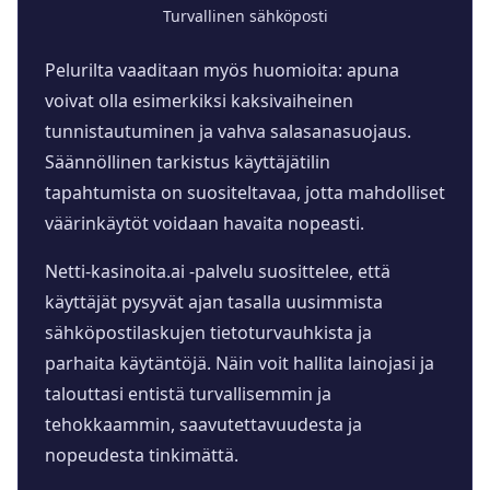
Turvallinen sähköposti
Pelurilta vaaditaan myös huomioita: apuna
voivat olla esimerkiksi kaksivaiheinen
tunnistautuminen ja vahva salasanasuojaus.
Säännöllinen tarkistus käyttäjätilin
tapahtumista on suositeltavaa, jotta mahdolliset
väärinkäytöt voidaan havaita nopeasti.
Netti-kasinoita.ai -palvelu suosittelee, että
käyttäjät pysyvät ajan tasalla uusimmista
sähköpostilaskujen tietoturvauhkista ja
parhaita käytäntöjä. Näin voit hallita lainojasi ja
talouttasi entistä turvallisemmin ja
tehokkaammin, saavutettavuudesta ja
nopeudesta tinkimättä.