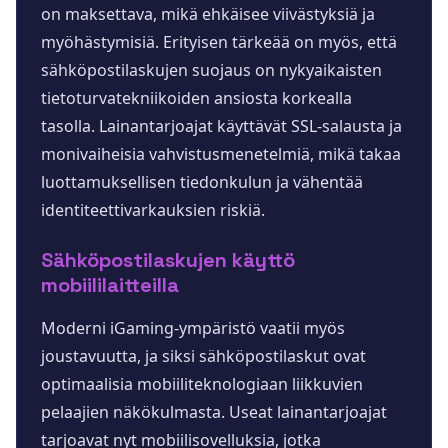
on maksettava, mikä ehkäisee viivästyksiä ja
myöhästymisiä. Erityisen tärkeää on myös, että
sähköpostilaskujen suojaus on nykyaikaisten
tietoturvatekniikoiden ansiosta korkealla
tasolla. Lainantarjoajat käyttävät SSL-salausta ja
monivaiheisia vahvistusmenetelmiä, mikä takaa
luottamuksellisen tiedonkulun ja vähentää
identiteettivarkauksien riskiä.
Sähköpostilaskujen käyttö
mobiililaitteilla
Moderni iGaming-ympäristö vaatii myös
joustavuutta, ja siksi sähköpostilaskut ovat
optimaalisia mobiiliteknologiaan liikkuvien
pelaajien näkökulmasta. Useat lainantarjoajat
tarjoavat nyt mobiilisovelluksia, jotka