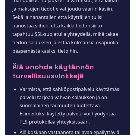
mahdolliset huijaukset ja varmistat, että lainan
ja maksujen tiedot eivät joudu vääriin käsiin.
Sekä lainanantajien että käyttäjien tulisi
panostaa siihen, että kaikki tiedonsiirto
tapahtuu SSL-suojatulla yhteydellä, mikä takaa
tiedon salauksen ja estää kolmansia osapuolia
pääsemästä käsiksi tietoihin.
Älä unohda käytännön
turvallisuusvinkkejä
Varmista, että sähköpostipalvelu käyttämäsi
palvelu tarjoaa vahvan salauksen ja on
suomalainen tai muuten luotettava.
Esimerkiksi käytetty palvelu voi hyödyntää
TLS-protokollaa yhteyksissään.
Älä koskaan vastaanota tai avaa epäilyttäviä