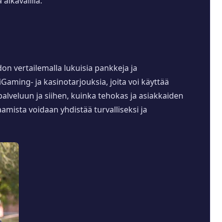
aikavälillä.
n vertailemalla lukuisia pankkeja ja
Gaming- ja kasinotarjouksia, joita voi käyttää
aspalveluun ja siihen, kuinka tehokas ja asiakkaiden
amista voidaan yhdistää turvalliseksi ja