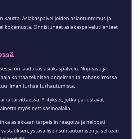
en kautta. Asiakaspalvelijoiden asiantuntemus ja
pelikokemusta. Onnistuneet asiakaspalvelutilanteet
essä
ksessä on laadukas asiakaspalvelu. Nopeasti ja
laaja kohtaa teknisen ongelman tai rahansiirrossa
tkuu ilman turhaa turhautumista.
aina tarvittaessa. Yritykset, jotka panostavat
mainetta myös nettikasinoalalla.
uinka asiakkaan tarpeisiin reagoiva ja helposti
vastauksen, ystävällisen suhtautumisen ja selkeän