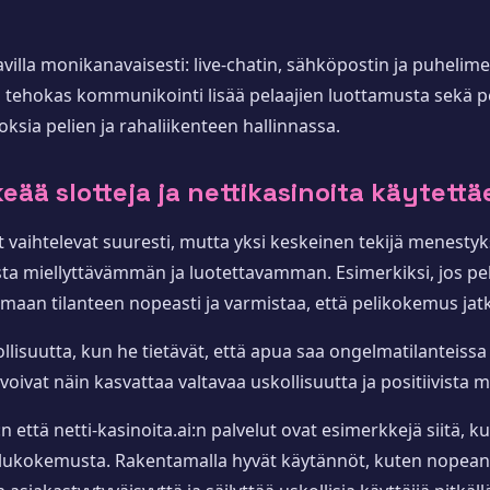
avilla monikanavaisesti: live-chatin, sähköpostin ja puhelim
ja tehokas kommunikointi lisää pelaajien luottamusta sekä 
sia pelien ja rahaliikenteen hallinnassa.
eää slotteja ja nettikasinoita käytettä
t vaihtelevat suuresti, mutta yksi keskeinen tekijä menesty
ta miellyttävämmän ja luotettavamman. Esimerkiksi, jos pe
semaan tilanteen nopeasti ja varmistaa, että pelikokemus ja
ollisuutta, kun he tietävät, että apua saa ongelmatilanteissa 
oivat näin kasvattaa valtavaa uskollisuutta ja positiivista 
että netti-kasinoita.ai:n palvelut ovat esimerkkejä siitä, k
velukokemusta. Rakentamalla hyvät käytännöt, kuten nopean 