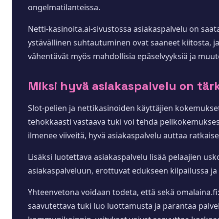
ongelmatilanteissa.
Netti-kasinoita.ai-sivustossa asiakaspalvelu on saat
ystävällinen suhtautuminen ovat saaneet kiitosta, 
vähentävät myös mahdollisia epäselvyyksiä ja muutok
Miksi hyvä asiakaspalvelu on tärk
Slot-pelien ja nettikasinoiden käyttäjien kokemukse
tehokkaasti vastaava tuki voi tehdä pelikokemukses
ilmenee viiveitä, hyvä asiakaspalvelu auttaa ratkai
Lisäksi luotettava asiakaspalvelu lisää pelaajien usk
asiakaspalveluun, erottuvat edukseen kilpailussa ja v
Yhteenvetona voidaan todeta, että sekä omalaina.fi:n 
saavutettava tuki luo luottamusta ja parantaa pal