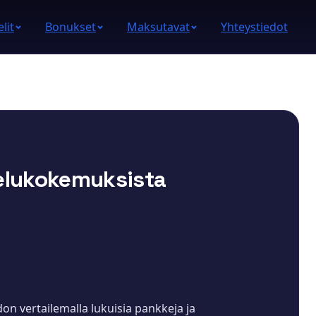
lit
Bonukset
Maksutavat
Yhteystiedot
velukokemuksista
n vertailemalla lukuisia pankkeja ja