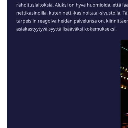
rahoituslaitoksia. Aluksi on hyvä huomioida, että la
nettikasinoilla, kuten netti-kasinoita.ai-sivustolla. 
tarpeisiin reagoiva heidän palvelunsa on, kiinnittäe
asiakastyytyväisyyttä lisääväksi kokemukseksi.