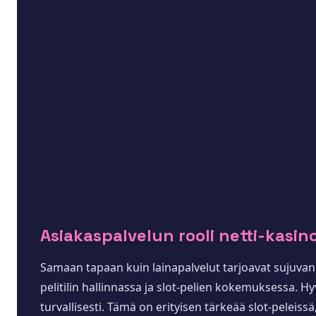
Asiakaspalvelun rooli netti-kasino
Samaan tapaan kuin lainapalvelut tarjoavat sujuvan 
pelitilin hallinnassa ja slot-pelien kokemuksessa. Hy
turvallisesti. Tämä on erityisen tärkeää slot-peleissä