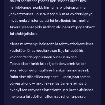
sinulta saatetaan pyytää perustiedot, kuten nimi,
henkilötunnus, pankkitilin numero ja lainasumma,
jonka tarvitset. Joissakin tapauksissa voidaan kysyä
myös maksuhistoriastasi tai tulotiedoistasi, mutta
tämä ei yleensä pidä sisällään alkuperäistä paperityötä
tai allekirjoituksia.
Yleisesti ottaen puhelinsoitolla tehtävät hakemukset
käsitellään lähes reaaliaikaisesti, ja lainapäätös
voidaan tehdä jopa saman puhelun aikana.
Taloudelliset tarkistukset ja tiedonvarmistukset
suoritetaan automaattisesti, mikä minimoi viiveet.
Raha siirretään tilillesi nopeasti — usein jopa saman
päivän aikana — mikä tekee tästä menetelmästä
hyödyllisen erityisesti hätätilanteissa, kuten äkillisissä
menoissa tai odottamattomissa rahantarpeissa.