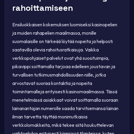
rahoittamiseen
Ensiluokkaisen kokemuksen luomiseksi kasinopelien
ja muiden rahapelien maailmassa, monille
suomalaisille on tärkeää löytää nopeita ja helposti
saatavilla olevia rahoitusratkaisuja. Vaikka
verkkopohjaiset palvelut ovat yhä suosituimpia,
pikavippi soittamalla tarjoaa edelleen joustavan ja
turvallisen tutkimusmahdollisuuden niille, jotka
arvostavat suoraa kontaktia ja nopeita
toimintamalleja erityisesti kasinomaailmassa. Tässä
menetelmässä asiakkaat voivat soittamalla suoraan
lainanantajan numerolle saada tarvitsemansa lainan
ilman tarvetta täyttää monimutkaisia
verkkolomakkeita, mikä tekee siitä houkuttelevan
vaihtoehdon erityisesti kiireisissä tilanteissa, kuten