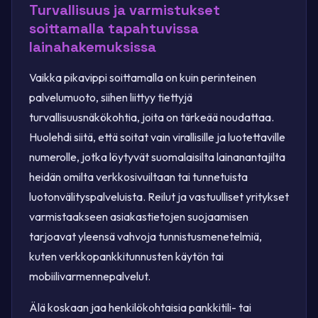
Turvallisuus ja varmistukset
soittamalla tapahtuvissa
lainahakemuksissa
Vaikka pikavippi soittamalla on kuin perinteinen
palvelumuoto, siihen liittyy tiettyjä
turvallisuusnäkökohtia, joita on tärkeää noudattaa.
Huolehdi siitä, että soitat vain virallisille ja luotettaville
numerolle, jotka löytyvät suomalaisilta lainanantajilta
heidän omilta verkkosivuiltaan tai tunnetuista
luotonvälityspalveluista. Reilut ja vastuulliset yritykset
varmistaakseen asiakastietojen suojaamisen
tarjoavat yleensä vahvoja tunnistusmenetelmiä,
kuten verkkopankkitunnusten käytön tai
mobiilivarmennepalvelut.
Älä koskaan jaa henkilökohtaisia pankkitili- tai