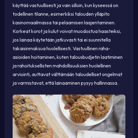
käyttää vastuullisesti ja vain silloin, kun kyseessä on
todellinen tilanne, esimerkiksi talouden ylläpito
kasinomaailmassa tai pelaamisen laajentaminen.
Korkeat korot ja kulut voivat muodostua haasteiksi,
jos lainaa käytetään jatkuvasti tai ei suunnitella
takaisinmaksua huolellisesti. Vastuullinen raha-
asioiden hoitaminen, kuten talousbudjetin laatiminen
ja rahoituksellisten mahdollisuuksien huolellinen
arviointi, auttavat välttämään taloudelliset ongelmat
ja varmistavat, että lainaaminen pysyy hallinnassa.