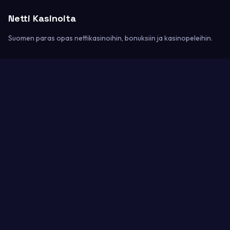
Netti Kasinoita
Suomen paras opas nettikasinoihin, bonuksiin ja kasinopeleihin.
Kategoriat
Kasinoarvostelut
Kasinopelit
Bonukset
Maksutavat
Sivusto
Etusivu
Yhteystiedot
Sivukartta