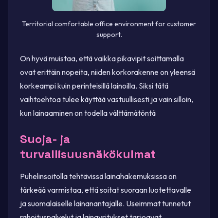
Territorial comfortable office environment for customer
support.
On hyvä muistaa, että vaikka pikavipit soittamalla
ovat erittäin nopeita, niiden korkorakenne on yleensä
korkeampi kuin perinteisillä lainoilla. Siksi tätä
vaihtoehtoa tulee käyttää vastuullisesti ja vain silloin,
kun lainaaminen on todella välttämätöntä
Suoja- ja
turvallisuusnäkökulmat
Puhelinsoitolla tehtävissä lainahakemuksissa on
tärkeää varmistaa, että soitat suoraan luotettavalle
ja suomalaiselle lainanantajalle. Useimmat tunnetut
rahoituspalvelut ja lainayritykset tarjoavat