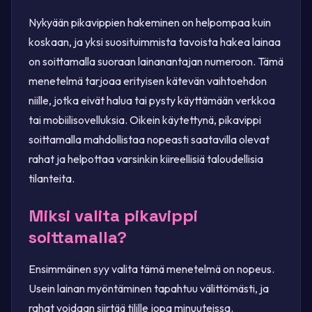
Nykyään pikavippien hakeminen on helpompaa kuin
koskaan, ja yksi suosituimmista tavoista hakea lainaa
on soittamalla suoraan lainanantajan numeroon. Tämä
menetelmä tarjoaa erityisen kätevän vaihtoehdon
niille, jotka eivät halua tai pysty käyttämään verkkoa
tai mobiilisovelluksia. Oikein käytettynä, pikavippi
soittamalla mahdollistaa nopeasti saatavilla olevat
rahat ja helpottaa varsinkin kiireellisiä taloudellisia
tilanteita.
Miksi valita pikavippi
soittamalla?
Ensimmäinen syy valita tämä menetelmä on nopeus.
Usein lainan myöntäminen tapahtuu välittömästi, ja
rahat voidaan siirtää tilille jopa minuuteissa.