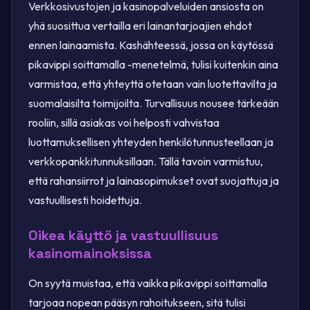
Verkkosivustojen ja kasinopalveluiden ansiosta on
yhä suosittua vertailla eri lainantarjoajien ehdot
ennen lainaamista. Kashähteessä, jossa on käytössä
pikavippi soittamalla -menetelmä, tulisi kuitenkin aina
varmistaa, että yhteyttä otetaan vain luotettavilta ja
suomalaisilta toimijoilta. Turvallisuus nousee tärkeään
rooliin, sillä asiakas voi helposti vahvistaa
luottamuksellisen yhteyden henkilötunnusteellaan ja
verkkopankkitunnuksillaan. Tällä tavoin varmistuu,
että rahansiirrot ja lainasopimukset ovat suojattuja ja
vastuullisesti hoidettuja.
Oikea käyttö ja vastuullisuus
kasinomainoksissa
On syytä muistaa, että vaikka pikavippi soittamalla
tarjoaa nopean pääsyn rahoitukseen, sitä tulisi