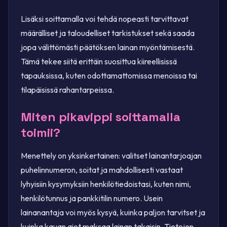
Lisäksi soittamalla voi tehdä nopeasti tarvittavat
määrälliset ja taloudelliset tarkistukset sekä saada
jopa välittömästi päätöksen lainan myöntämisestä.
Tämä tekee siitä erittäin suosittua kiireellisissä
tapauksissa, kuten odottamattomissa menoissa tai
tilapäisissä rahantarpeissa.
Miten pikavippi soittamalla
toimii?
Menettely on yksinkertainen: valitset lainantarjoajan
puhelinnumeron, soitat ja mahdollisesti vastaat
lyhyisiin kysymyksiin henkilötiedoistasi, kuten nimi,
henkilötunnus ja pankkitilin numero. Usein
lainanantaja voi myös kysyä, kuinka paljon tarvitset ja
kuinka kauan aiot maksaa lainan takaisin. Tietojen