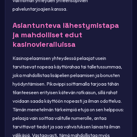
välittömän yhteyden yhteensopivien
palveluntarjoajien kanssa.
Asiantunteva lähestymistapa
ja mahdolliset edut
kasinovierailuissa
Kasinopelaamisen yhteydessä pelaajat usein
tarvitsevat nopeaa käyttörahaa tai talletussummaa,
joka mahdollistaa lisäpelien pelaamisen ja bonusten
hyödyntämisen. Pikavippi soittamalla tarjoaa tähän
tilanteeseen erityisen kätevän ratkaisun, sillä rahat
voidaan saada käyttöön nopeasti ja ilman odottelua.
Tämän menetelmän tärkeimpiä etuja on sen helppous:
pelaaja vain soittaa valitulle numerolle, antaa
tarvittavat tiedot ja saa vahvistuksen lainasta ilman
välikäsiä. Vastaavasti, tämä mahdollistaa myös