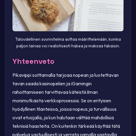
Taloudellinen suunnitelma auttaa määrittelemään, kuinka
paljon lainaa voi realistisesti hakea ja maksaa takaisin.
Yhteenveto
Pikavippi soittamalla tarjoaa nopean ja luotettavan
tavan saada kasinopelien ja iGamingin
rahoittamiseen tarvittavaa käteistä ilman
monimutkaista verkkoprosessia. Se on erityisen
hyödyllinen tilanteissa, joissa nopeus ja turvallisuus
ovat etusijalla, ja kun halutaan välttää mahdollisia
teknisiä haasteita. On kuitenkin tärkeää käyttää tätä
palvelua vastuullisesti ja verrata samalla saatavilla