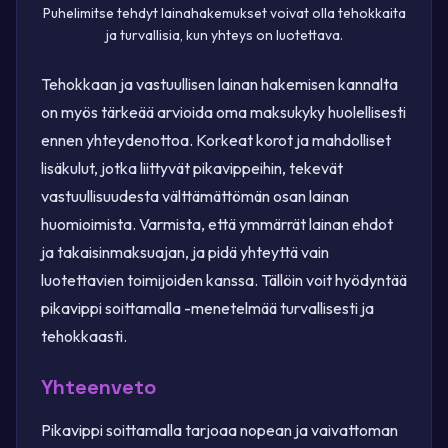
Puhelimitse tehdyt lainahakemukset voivat olla tehokkaita
ja turvallisia, kun yhteys on luotettava.
Tehokkaan ja vastuullisen lainan hakemisen kannalta
on myös tärkeää arvioida oma maksukyky huolellisesti
ennen yhteydenottoa. Korkeat korot ja mahdolliset
lisäkulut, jotka liittyvät pikavippeihin, tekevät
vastuullisuudesta välttämättömän osan lainan
huomioimista. Varmista, että ymmärrät lainan ehdot
ja takaisinmaksuajan, ja pidä yhteyttä vain
luotettavien toimijoiden kanssa. Tällöin voit hyödyntää
pikavippi soittamalla -menetelmää turvallisesti ja
tehokkaasti.
Yhteenveto
Pikavippi soittamalla tarjoaa nopean ja vaivattoman