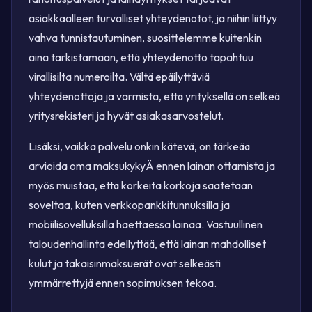
asiakkaalleen turvalliset yhteydenotot, ja niihin liittyy
vahva tunnistautuminen, suosittelemme kuitenkin
aina tarkistamaan, että yhteydenotto tapahtuu
virallisilta numeroilta. Vältä epäilyttäviä
yhteydenottoja ja varmista, että yrityksellä on selkeä
yritysrekisteri ja hyvät asiakasarvostelut.
Lisäksi, vaikka palvelu onkin kätevä, on tärkeää
arvioida oma maksukykyÄ ennen lainan ottamista ja
myös muistaa, että korkeita korkoja saatetaan
soveltaa, kuten verkkopankkitunnuksilla ja
mobiilisovelluksilla haettaessa lainaa. Vastuullinen
taloudenhallinta edellyttää, että lainan mahdolliset
kulut ja takaisinmaksuerät ovat selkeästi
ymmärrettyjä ennen sopimuksen tekoa.