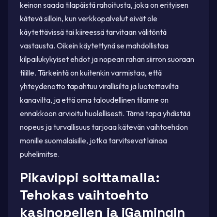
keinon saada tilapäistä rahoitusta, joka on erityisen
kätevä silloin, kun verkkopalvelut eivät ole
käytettävissä tai kiireessä tarvitaan välitöntä
vastausta. Oikein käytettynä se mahdollistaa
kilpailukykyiset ehdot ja nopean rahan siirron suoraan
tilille. Tärkeintä on kuitenkin varmistaa, että
yhteydenotto tapahtuu virallisilta ja luotettavilta
kanavilta, ja että oma taloudellinen tilanne on
ennakkoon arvioitu huolellisesti. Tämä tapa yhdistää
nopeus ja turvallisuus tarjoaa kätevän vaihtoehdon
monille suomalaisille, jotka tarvitsevat lainaa
puhelimitse.
Pikavippi soittamalla:
Tehokas vaihtoehto
kasinopelien ja iGamingin