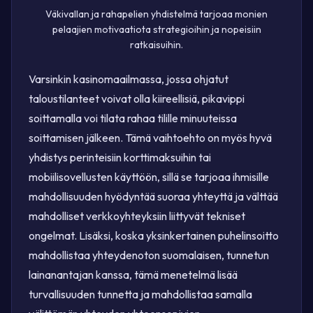
Väkivallan ja rahapelien yhdistelmä tarjoaa monien
pelaajien motivaatiota strategioihin ja nopeisiin
ratkaisuihin.
Varsinkin kasinomaailmassa, jossa ohjatut
taloustilanteet voivat olla kiireellisiä, pikavippi
soittamalla voi tilata rahaa tilille minuuteissa
soittamisen jälkeen. Tämä vaihtoehto on myös hyvä
yhdistys perinteisiin korttimaksuihin tai
mobiilisovellusten käyttöön, sillä se tarjoaa ihmisille
mahdollisuuden hyödyntää suoraa yhteyttä ja välttää
mahdolliset verkkoyhteyksiin liittyvät tekniset
ongelmat. Lisäksi, koska yksinkertainen puhelinsoitto
mahdollistaa yhteydenoton suomalaisen, tunnetun
lainanantajan kanssa, tämä menetelmä lisää
turvallisuuden tunnetta ja mahdollistaa samalla