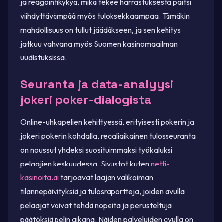
ja reagointikykyä, mikä tekee harrastuksesta paitsi
viihdyttävämpää myös tuloksekkaampaa. Tämäkin
mahdollisuus on tullut jäädäkseen, ja sen kehitys
jatkuu vahvana myös Suomen kasinomaailman
uudistuksissa.
Seuranta ja data-analyysi
jokeri poker-dialogista
Online-uhkapelien kehittyessä, erityisesti pokerin ja
jokeri pokerin kohdalla, reaaliaikainen tulosseuranta
on noussut yhdeksi suosituimmaksi työkaluksi
pelaajien keskuudessa. Sivustot kuten
netti-
kasinoita.ai
tarjoavat laajan valikoiman
tilannepäivityksiä ja tulosraportteja, joiden avulla
pelaajat voivat tehdä nopeita ja perusteltuja
päätöksiä pelin aikana. Näiden palveluiden avulla on