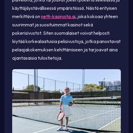
käyttäjäystävällisessä ympäristössä. Näistä erityisen
merkittävä on
netti-kasinoita.ai
, joka kokoaa yhteen
suurimmat ja suosituimmat kasinot sekä
pokerisivustot. Siten suomalaiset voivat helposti
löytää korkealaatuisia pelisivustoja, jotka panostavat
pelaajakokemuksen kehittämiseen ja tarjoavat aina
ajantasaisia tulostietoja.