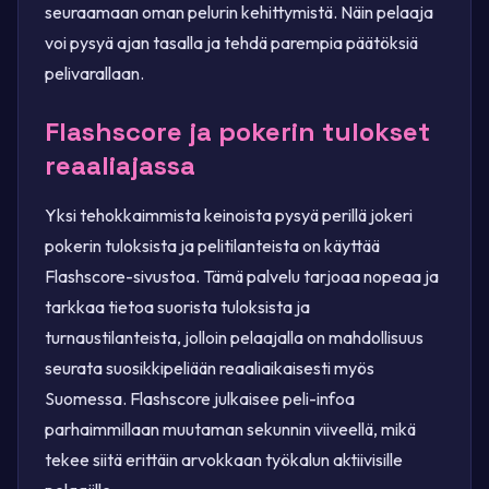
seuraamaan oman pelurin kehittymistä. Näin pelaaja
voi pysyä ajan tasalla ja tehdä parempia päätöksiä
pelivarallaan.
Flashscore ja pokerin tulokset
reaaliajassa
Yksi tehokkaimmista keinoista pysyä perillä jokeri
pokerin tuloksista ja pelitilanteista on käyttää
Flashscore-sivustoa. Tämä palvelu tarjoaa nopeaa ja
tarkkaa tietoa suorista tuloksista ja
turnaustilanteista, jolloin pelaajalla on mahdollisuus
seurata suosikkipeliään reaaliaikaisesti myös
Suomessa. Flashscore julkaisee peli-infoa
parhaimmillaan muutaman sekunnin viiveellä, mikä
tekee siitä erittäin arvokkaan työkalun aktiivisille