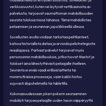
mobiililaitteilla on erityisen suosittua. Sovellukset ja
verkkosivustot, kuten ne löytyvät nettikasinoita.ai-
palvelusta, tarjoavat saumattoman mahdollisuuden
seurata tuloksia missä tahansa. Tämä mahdollistaa
pelaamisen ja seurannan jopa liikkeellä ollessa.
Sovellusten avulla voidaan tarkistaa pelitilanteet,
katsoa historiallista dataa ja arvioida pelistrategioita
reaaliajassa. Parhaat palvelut tarjoavat myös
personoinnin mahdollisuuksia, jotka tuovat tilastot ja
tulokset aina lähestyttävästi pelaajalle itselleen.
Seuranta ei enää vaadi erillisiä laitteita tai
monimutkaisia prosesseja, vaan kaikki hoituu
sujuvasti älypuhelimella tai tabletilla.
Kokonaisuudessaan jokeri pokerin seuraaminen
mobiilisti tarjoaa pelaajille uuden tason näppäryyttä