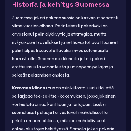
Historia ja kehitys Suomessa
Suomessa jokeri pokerin suosio on kasvanut nopeasti
viime vuosien aikana. Perinteisesti pokeriväki on
arvostanut pelin älykkyyttä ja strategiaa, mutta
nykyaikaiset sovellukset ja nettisivustot ovat tuoneet
pelin helposti saavutettavaksi myös satunnaisille
harrastajille. Suomen markkinoilla jokeri pokeri
erottuu muista varianteista juuri nopean peliajan ja
selkeän pelaamisen ansiosta.
Kasvava kiinnostus
on osin kiitosta juuri siitä, että
se tarjoaa tee-se-itse -kokemuksen, jossa jokainen
voi testata omaa kanttiaan ja taitojaan. Lisäksi
suomalaiset pelaajat arvostavat mahdollisuutta
pelata omaan tahtiinsa, mikä on mahdollistunut
online-alustojen kehittyessä. Samalla jokeri pokerin