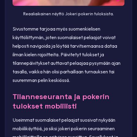
Reaaliaikainen näyttö Jokeri pokerin tuloksista.
Sivustomme tarjoaa myös suomenkielisen
käyttöliittymän, joten suomalaiset pelaajat voivat
helposti navigoida ja löytää tarvitsemaansa dataa
ilman kielen rajoitteita. Päivitetyt tulokset ja
tilannepäivitykset auttavat pelaajaa pysymään ajan
tasalla, vaikka hän olisi parhaillaan turnauksen tai
suuremman pelin keskiössä.
Tilanneseuranta ja pokerin
tulokset mobiilisti
Useimmat suomalaiset pelaajat suosivat nykyään
mobiilikäyttöä, ja siksi jokeri pokerin seuraaminen