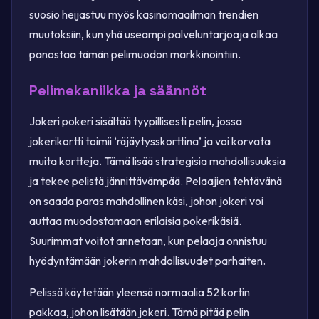
suosio heijastuu myös kasinomaailman trendien
muutoksiin, kun yhä useampi palveluntarjoaja alkaa
panostaa tämän pelimuodon markkinointiin.
Pelimekaniikka ja säännöt
Jokeri pokeri sisältää tyypillisesti pelin, jossa
jokerikortti toimii ‘räjäytysskorttina’ ja voi korvata
muita kortteja. Tämä lisää strategisia mahdollisuuksia
ja tekee pelistä jännittävämpää. Pelaajien tehtävänä
on saada paras mahdollinen käsi, johon jokeri voi
auttaa muodostamaan erilaisia pokerikäsiä.
Suurimmat voitot annetaan, kun pelaaja onnistuu
hyödyntämään jokerin mahdollisuudet parhaiten.
Pelissä käytetään yleensä normaalia 52 kortin
pakkaa, johon lisätään jokeri. Tämä pitää pelin