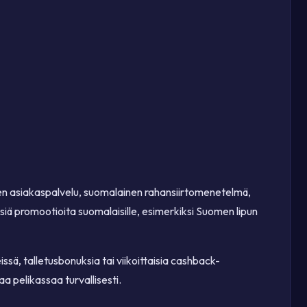
linen asiakaspalvelu, suomalainen rahansiirtomenetelmä,
isiä promootioita suomalaisille, esimerkiksi Suomen lipun
issä, talletusbonuksia tai viikoittaisia cashback-
 pelikassaa turvallisesti.