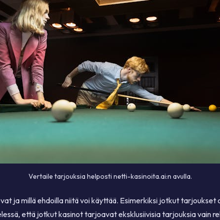
Vertaile tarjouksia helposti netti-kasinoita.ai:n avulla.
 ja millä ehdoilla niitä voi käyttää. Esimerkiksi jotkut tarjoukset ov
sä, että jotkut kasinot tarjoavat eksklusiivisia tarjouksia vain rekist