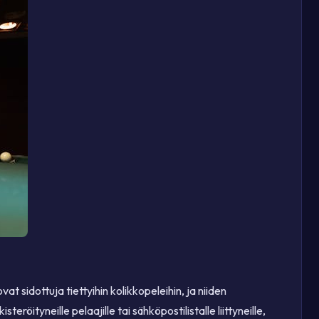
at sidottuja tiettyihin kolikkopeleihin, ja niiden
eröityneille pelaajille tai sähköpostilistalle liittyneille,