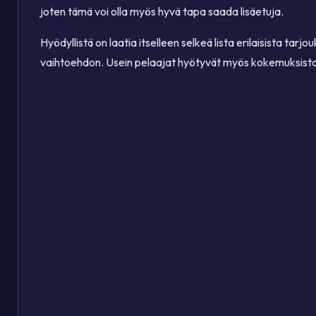
joten tämä voi olla myös hyvä tapa saada lisäetuja.
Hyödyllistä on laatia itselleen selkeä lista erilaisista ta
vaihtoehdon. Usein pelaajat hyötyvät myös kokemuksistaan