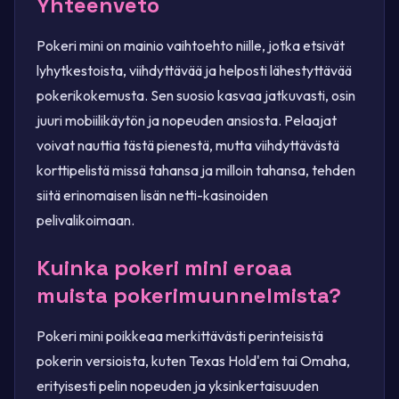
Yhteenveto
Pokeri mini on mainio vaihtoehto niille, jotka etsivät
lyhytkestoista, viihdyttävää ja helposti lähestyttävää
pokerikokemusta. Sen suosio kasvaa jatkuvasti, osin
juuri mobiilikäytön ja nopeuden ansiosta. Pelaajat
voivat nauttia tästä pienestä, mutta viihdyttävästä
korttipelistä missä tahansa ja milloin tahansa, tehden
siitä erinomaisen lisän netti-kasinoiden
pelivalikoimaan.
Kuinka pokeri mini eroaa
muista pokerimuunnelmista?
Pokeri mini poikkeaa merkittävästi perinteisistä
pokerin versioista, kuten Texas Hold'em tai Omaha,
erityisesti pelin nopeuden ja yksinkertaisuuden