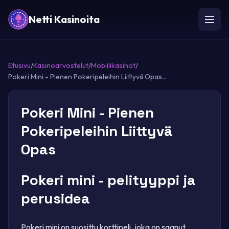
Netti Kasinoita
Etusivu
/
Kasinoarvostelut
/
Mobiilikasinot
/
Pokeri Mini - Pienen Pokeripeleihin Liittyvä Opas...
Pokeri Mini - Pienen
Pokeripeleihin Liittyvä
Opas
Pokeri mini - pelityyppi ja
perusidea
Pokeri mini on suosittu korttipeli, joka on saanut