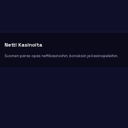
Netti Kasinoita
Suomen paras opas nettikasinoihin, bonuksiin ja kasinopeleihin.
Kategoriat
Kasinoarvostelut
Kasinopelit
Bonukset
Maksutavat
Sivusto