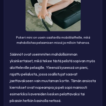
Pokeri mini on usein saatavilla mobiililaitteille, mikä
mahdollistaa pelaamisen missä ja milloin tahansa.
Säännöt ovat useimmiten mahdollisimman
yksinkertaiset, mikä tekee tästä pelistä sopivan myös
aloitteleville pelaajille. Yleensä kyseessä on pieni,
rajattu pelialusta, jossa osallistujat saavat
jaettavakseen vain muutaman kortin. Tämän ansiosta
kierrokset ovat nopeampia ja peli sopii mainiosti
esimerkiksi kavereiden kesken pelattavaksi tai
pikaisiin hetkiin kasinolla netissä.