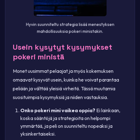
Hyvin suunniteltu strategia lisää menestyksen
mahdollisuuksia pokeri ministakin.
Usein kysytyt kysymykset
pokeri ministä
Monet uusimmat pelaajat ja myös kokemuksen
omaavat kysyvät usein, kuinka he voivat parantaa
peliään ja välttää yleisiä virheitä. Tässä muutamia
suosituimpia kysymyksiä ja niiden vastauksia.
Onko pokeri mini vaikea oppia?
Ei lainkaan,
koska sääntöjä ja strategioita on helpompi
ymmärtää, ja peli on suunniteltu nopeaksi ja
yksinkertaiseksi.