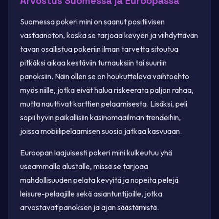
Arvostus Suomessa ja Euroopassa
Suomessa pokeri mini on saanut positiivisen
vastaanoton, koska se tarjoaa kevyen ja viihdyttävän
tavan osallistua pokeriin ilman tarvetta sitoutua
pitkäksi aikaa kestäviin turnauksiin tai suuriin
panoksiin. Näin ollen se on houkutteleva vaihtoehto
myös niille, jotka eivät halua riskeerata paljon rahaa,
mutta nauttivat korttien pelaamisesta. Lisäksi, peli
sopii hyvin paikallisiin kasinomaailman trendeihin,
joissa mobiilipelaamisen suosio jatkaa kasvuaan.
Euroopan laajuisesti pokeri mini kulkeutuu yhä
useammalle alustalle, missä se tarjoaa
mahdollisuuden pelata kevyitä ja nopeita pelejä
leisure-pelaajille sekä asiantuntijoille, jotka
arvostavat panoksen ja ajan säästämistä.