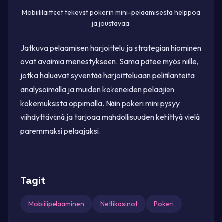
Mobiililaitteet tekevät pokerin mini-pelaamisesta helppoa
ja joustavaa.
Jatkuva pelaamisen harjoittelu ja strategian hiominen
ovat avaimia menestykseen. Sama pätee myös niille,
jotka haluavat syventää harjoitteluaan pelitilanteita
analysoimalla ja muiden kokeneiden pelaajien
kokemuksista oppimalla. Näin pokeri mini pysyy
viihdyttävänä ja tarjoaa mahdollisuuden kehittyä vielä
paremmaksi pelaajaksi.
Tagit
Mobiilipelaaminen
Nettikasinot
Pokeri