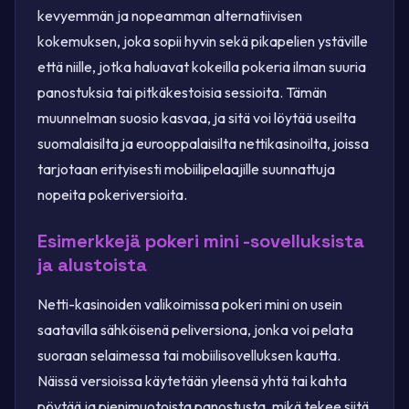
kevyemmän ja nopeamman alternatiivisen
kokemuksen, joka sopii hyvin sekä pikapelien ystäville
että niille, jotka haluavat kokeilla pokeria ilman suuria
panostuksia tai pitkäkestoisia sessioita. Tämän
muunnelman suosio kasvaa, ja sitä voi löytää useilta
suomalaisilta ja eurooppalaisilta nettikasinoilta, joissa
tarjotaan erityisesti mobiilipelaajille suunnattuja
nopeita pokeriversioita.
Esimerkkejä pokeri mini -sovelluksista
ja alustoista
Netti-kasinoiden valikoimissa pokeri mini on usein
saatavilla sähköisenä peliversiona, jonka voi pelata
suoraan selaimessa tai mobiilisovelluksen kautta.
Näissä versioissa käytetään yleensä yhtä tai kahta
pöytää ja pienimuotoista panostusta, mikä tekee siitä