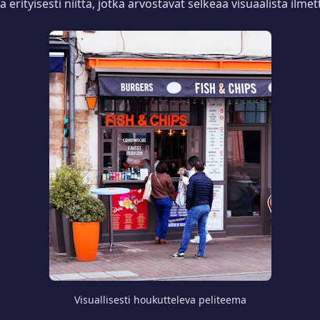
ä erityisesti niittä, jotka arvostavat selkeää visuaalista ilm
Visuallisesti houkutteleva peliteema