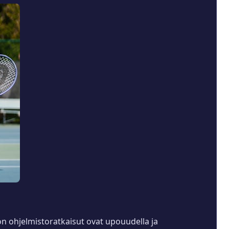
non ohjelmistoratkaisut ovat upouudella ja