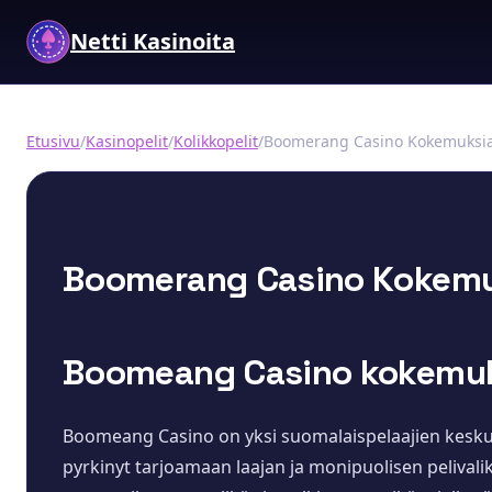
Netti Kasinoita
Etusivu
/
Kasinopelit
/
Kolikkopelit
/
Boomerang Casino Kokemuksia Ja
Boomerang Casino Kokemuks
Boomeang Casino kokemu
Boomeang Casino on yksi suomalaispelaajien keskuud
pyrkinyt tarjoamaan laajan ja monipuolisen pelivali