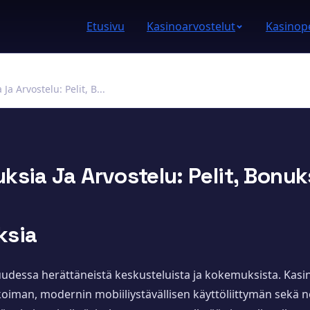
Etusivu
Kasinoarvostelut
Kasinope
 Arvostelu: Pelit, B...
ia Ja Arvostelu: Pelit, Bonuks
ksia
essa herättäneistä keskusteluista ja kokemuksista. Kasino 
koiman, modernin mobiiliystävällisen käyttöliittymän sekä 