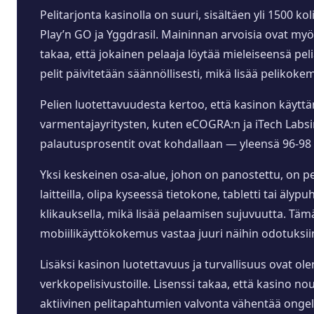
Pelitarjonta kasinolla on suuri, sisältäen yli 1500 ko
Play’n GO ja Yggdrasil. Maininnan arvoisia ovat myös
takaa, että jokainen pelaaja löytää mieleiseensä pel
pelit päivitetään säännöllisesti, mikä lisää pelikok
Pelien luotettavuudesta kertoo, että kasinon käyttä
varmentajayritysten, kuten eCOGRA:n ja iTech Labsin
palautusprosentit ovat kohdallaan — yleensä 96-98 
Yksi keskeinen osa-alue, johon on panostettu, on p
laitteilla, olipa kyseessä tietokone, tabletti tai äl
klikauksella, mikä lisää pelaamisen sujuvuutta. Tä
mobiilikäyttökokemus vastaa juuri näihin odotuksii
Lisäksi kasinon luotettavuus ja turvallisuus ovat 
verkkopelisivustoille. Lisenssi takaa, että kasino no
aktiivinen pelitapahtumien valvonta vähentää onge