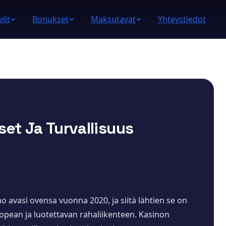
lit
Bonukset
Maksutavat
Yhteystiedot
et Ja Turvallisuus
avasi ovensa vuonna 2020, ja siitä lähtien se on
nopean ja luotettavan rahaliikenteen. Kasinon