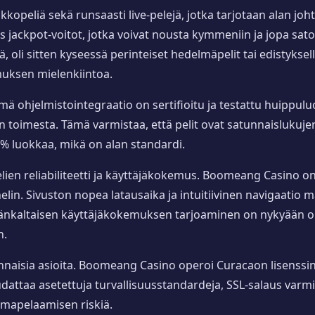
likkopeliä sekä runsaasti live-pelejä, jotka tarjotaan alan jo
 jackpot-voitot, jotka voivat nousta kymmeniin ja jopa sato
iä, oli sitten kyseessä perinteiset hedelmäpelit tai edistyks
emuksen mielenkiintoa.
mä ohjelmistointegraatio on sertifioitu ja testattu huippu
 toimesta. Tämä varmistaa, että pelit ovat satunnaislukuje
% luokkaa, mikä on alan standardi.
elien reliabiliteetti ja käyttäjäkokemus. Boomeang Casino o
ypuhelin. Sivuston nopea latausaika ja intuitiivinen navigaati
mänkaltaisen käyttäjäkokemuksen tarjoaminen on nykyään olen
n.
olennaisia asioita. Boomeang Casino operoi Curacaon lisenss
udattaa asetettuja turvallisuusstandardeja, SSL-salaus varmis
lmapelaamisen riskiä.