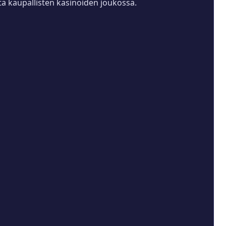
että kaupallisten kasinoiden joukossa.