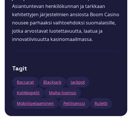
Asiantuntevan henkilökunnan ja tarkkaan
kehitettyjen järjestelmien ansiosta Boom Casino
nousee parhaaksi vaihtoehdoksi suomalaisille,
jotka arvostavat luotettavuutta, laatua ja
innovatiivisuutta kasinomaailmassa.
Tagit
Baccarat
Blackjack
Jackpot
Kolikkopelit
Malta-lisenssi
Mobiilipelaaminen
Pelilisenssi
Ruletti