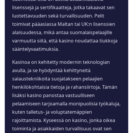
lisenssejä ja sertifikaatteja, jotka takaavat sen
luotettavuuden sekä turvallisuuden. Pelit
toimivat pääasiassa Maltan tai UK:n lisenssien
alaisuudessa, mikä antaa suomalaispelaajille
varmuutta siitä, että kasino noudattaa tiukkoja
sääntelyvaatimuksia.
Kasinoa on kehitetty modernin teknologian
avulla, ja se hyödyntää kehittyneitä
salaustekniikoita suojatakseen pelaajien
henkilökohtaisia tietoja ja rahansiirtoja. Tämän
lisäksi kasino panostaa vastuulliseen
pelaamiseen tarjoamalla monipuolisia työkaluja,
kuten talletus- ja voluptatemäppien
rajoittamista. Kyseessä on kasino, jonka oikea
toiminta ja asiakkaiden turvallisuus ovat sen