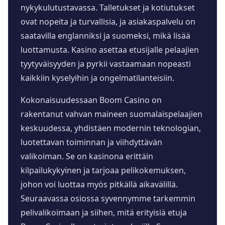
nykykulutustavassa. Talletukset ja kotiutukset
ovat nopeita ja turvallisia, ja asiakaspalvelu on
saatavilla englanniksi ja suomeksi, mikä lisää
luottamusta. Kasino asettaa etusijalle pelaajien
tyytyväisyyden ja pyrkii vastaamaan nopeasti
kaikkiin kyselyihin ja ongelmatilanteisiin.
Kokonaisuudessaan Boom Casino on
rakentanut vahvan maineen suomalaispelaajien
keskuudessa, yhdistäen modernin teknologian,
luotettavan toiminnan ja viihdyttävän
valikoiman. Se on kasinona erittäin
kilpailukykyinen ja tarjoaa pelikokemuksen,
johon voi luottaa myös pitkällä aikavälillä.
Seuraavassa osiossa syvennymme tarkemmin
pelivalikoimaan ja siihen, mitä erityisiä etuja