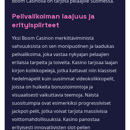
Boom Casinolla on tarjota pelaajille Suomessa.
Pelivalikoiman laajuus ja
erityispiirteet
Yksi Boom Casinon merkittävimmistä
vahvuuksista on sen monipuolinen ja laadukas
pelivalikoima, joka vastaa nykyajan pelaajien
erilaisia tarpeita ja toiveita. Kasino tarjoaa laajan
kirjon kolikkopelejä, jotka kattavat niin klassiset
hedelmäpelit kuin uusimmat videokolikkopelit,
joissa on huikeita bonustoimintoja ja
visuaalisesti vaikuttavia teemoja. Näistä
suosituimpia ovat esimerkiksi progressiiviset
jackpot-pelit, jotka voivat tarjota massiivisia
voittomahdollisuuksia. Kasino panostaa
erityisesti innovatiivisten slot-pelien