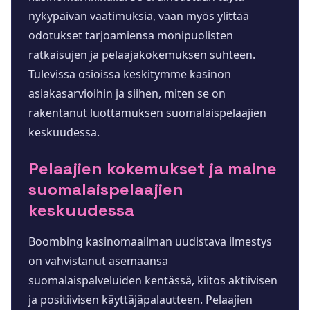
nykypäivän vaatimuksia, vaan myös ylittää
odotukset tarjoamiensa monipuolisten
ratkaisujen ja pelaajakokemuksen suhteen.
Tulevissa osioissa keskitymme kasinon
asiakasarvioihin ja siihen, miten se on
rakentanut luottamuksen suomalaispelaajien
keskuudessa.
Pelaajien kokemukset ja maine
suomalaispelaajien
keskuudessa
Boombing kasinomaailman uudistava ilmestys
on vahvistanut asemaansa
suomalaispalveluiden kentässä, kiitos aktiivisen
ja positiivisen käyttäjäpalautteen. Pelaajien