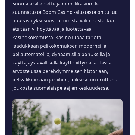
Suomalaisille netti- ja mobiilikasinoille
suunnatusta Boom Casino -alustasta on tullut
nopeasti yksi suosituimmista valinnoista, kun
etsitään viihdyttävää ja luotettavaa
kasinokokemusta. Kasino lupaa tarjota
laadukkaan pelikokemuksen moderneilla
peliautomatoilla, dynaamisilla bonuksilla ja
käyttäjäystävällisellä käyttöliittymällä. Tässä
arvostelussa perehdymme sen historiaan,
pelivalikoimaan ja siihen, miksi se on erottunut
joukosta suomalaispelaajien keskuudessa.