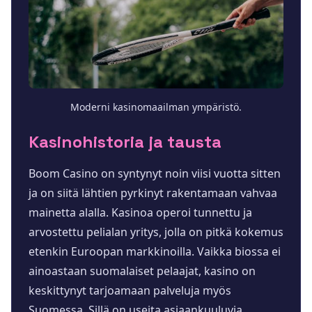
Moderni kasinomaailman ympäristö.
Kasinohistoria ja tausta
Boom Casino on syntynyt noin viisi vuotta sitten
ja on siitä lähtien pyrkinyt rakentamaan vahvaa
mainetta alalla. Kasinoa operoi tunnettu ja
arvostettu pelialan yritys, jolla on pitkä kokemus
etenkin Euroopan markkinoilla. Vaikka biossa ei
ainoastaan suomalaiset pelaajat, kasino on
keskittynyt tarjoamaan palveluja myös
Suomessa. Sillä on useita asiaankuuluvia