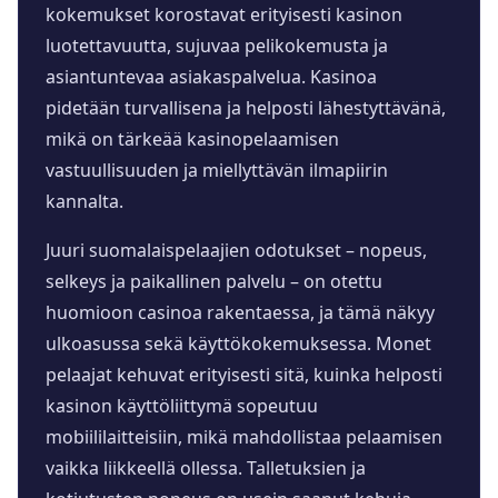
kokemukset korostavat erityisesti kasinon
luotettavuutta, sujuvaa pelikokemusta ja
asiantuntevaa asiakaspalvelua. Kasinoa
pidetään turvallisena ja helposti lähestyttävänä,
mikä on tärkeää kasinopelaamisen
vastuullisuuden ja miellyttävän ilmapiirin
kannalta.
Juuri suomalaispelaajien odotukset – nopeus,
selkeys ja paikallinen palvelu – on otettu
huomioon casinoa rakentaessa, ja tämä näkyy
ulkoasussa sekä käyttökokemuksessa. Monet
pelaajat kehuvat erityisesti sitä, kuinka helposti
kasinon käyttöliittymä sopeutuu
mobiililaitteisiin, mikä mahdollistaa pelaamisen
vaikka liikkeellä ollessa. Talletuksien ja