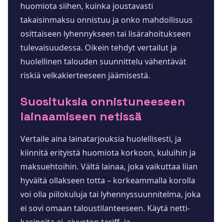
huomiota siihen, kuinka joustavasti
takaisinmaksu onnistuu ja onko mahdollisuus
osittaiseen lyhennykseen tai lisärahoitukseen
tulevaisuudessa. Oikein tehdyt vertailut ja
huolellinen talouden suunnittelu vähentävät
riskiä velkakierteeseen jäämisestä.
Suosituksia onnistuneeseen
lainaamiseen netissä
Vertaile aina lainatarjouksia huolellisesti, ja
kiinnitä erityistä huomiota korkoon, kuluihin ja
maksuehtoihin. Vältä lainaa, joka vaikuttaa liian
hyvältä ollakseen totta – korkeammalla korolla
voi olla piilokuluja tai lyhennyssuunnitelma, joka
ei sovi omaan taloustilanteeseen. Käytä netti-