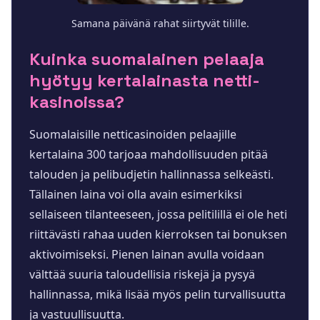
Samana päivänä rahat siirtyvät tilille.
Kuinka suomalainen pelaaja
hyötyy kertalainasta netti-
kasinoissa?
Suomalaisille netticasinoiden pelaajille
kertalaina 300 tarjoaa mahdollisuuden pitää
talouden ja pelibudjetin hallinnassa selkeästi.
Tällainen laina voi olla avain esimerkiksi
sellaiseen tilanteeseen, jossa pelitilillä ei ole heti
riittävästi rahaa uuden kierroksen tai bonuksen
aktivoimiseksi. Pienen lainan avulla voidaan
välttää suuria taloudellisia riskejä ja pysyä
hallinnassa, mikä lisää myös pelin turvallisuutta
ja vastuullisuutta.