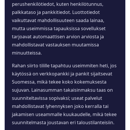
perushenkilötiedot, kuten henkilötunnus,
palkkataso ja pankkitiedot. Luottotiedot
vaikuttavat mahdollisuuteen saada lainaa,
mutta useimmissa tapauksissa sovellukset
tarjoavat automaattisen arvion arviosta ja
mahdollistavat vastauksen muutamissa
minuutteissa.
Rahan siirto tilille tapahtuu useimmiten heti, jos
käytössä on verkkopankki ja pankit sijaitsevat
Suomessa, mikä tekee koko kokemuksesta
sujuvan. Lainasumman takaisinmaksu taas on
suunniteltavissa sopivaksi; useat palvelut
mahdollistavat lyhennyksen joko kerralla tai
jakamisen useammalle kuukaudelle, mikä tekee
suunnitelmasta joustavan eri taloustilanteisiin.