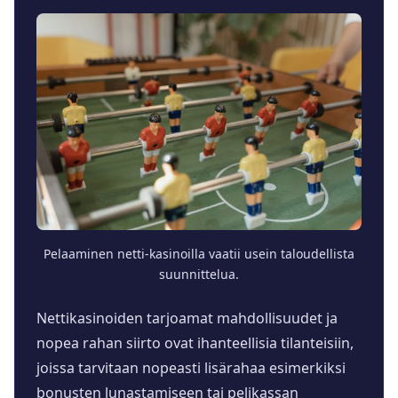
Pelaaminen netti-kasinoilla vaatii usein taloudellista
suunnittelua.
Nettikasinoiden tarjoamat mahdollisuudet ja
nopea rahan siirto ovat ihanteellisia tilanteisiin,
joissa tarvitaan nopeasti lisärahaa esimerkiksi
bonusten lunastamiseen tai pelikassan