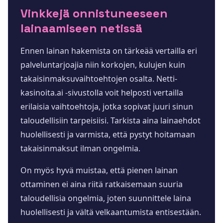
Vinkkejä onnistuneeseen
lainaamiseen netissä
Ennen lainan hakemista on tärkeää vertailla eri
palveluntarjoajia niin korkojen, kulujen kuin
takaisinmaksuvaihtoehtojen osalta. Netti-
kasinoita.ai -sivustolla voit helposti vertailla
erilaisia vaihtoehtoja, jotka sopivat juuri sinun
taloudellisiin tarpeisiisi. Tarkista aina lainaehdot
huolellisesti ja varmista, että pystyt hoitamaan
takaisinmaksut ilman ongelmia.
On myös hyvä muistaa, että pienen lainan
ottaminen ei aina riitä ratkaisemaan suuria
taloudellisia ongelmia, joten suunnittele laina
huolellisesti ja vältä velkaantumista entisestään.