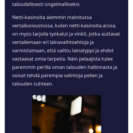
taloudellisesti ongelmalliseksi.
Netti-kasinoita aiemmin mainitussa
vertailusivustossa, kuten netti-kasinoita.ai:ssa,
on myös tarjolla työkalut ja vinkit, jotka auttavat
vertailemaan eri lainavaihtoehtoja ja
varmistamaan, että valittu lainatyppi ja ehdot
vastaavat omia tarpeita. Näin pelaajista tulee
paremmin perillä oman talouden hallinnasta ja
voivat tehdä parempia valintoja pelien ja
talouden suhteen.