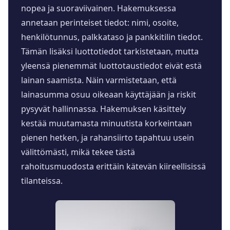
nopea ja suoraviivainen. Hakemuksessa
annetaan perinteiset tiedot: nimi, osoite,
henkilötunnus, palkkataso ja pankkitilin tiedot.
Tämän lisäksi luottotiedot tarkistetaan, mutta
yleensä pienemmät luottotaustiedot eivät estä
lainan saamista. Näin varmistetaan, että
lainasumma osuu oikeaan käyttäjään ja riskit
pysyvät hallinnassa. Hakemuksen käsittely
kestää muutamasta minuutista korkeintaan
pienen hetken, ja rahansiirto tapahtuu usein
välittömästi, mikä tekee tästä
rahoitusmuodosta erittäin kätevän kiireellisissä
tilanteissa.