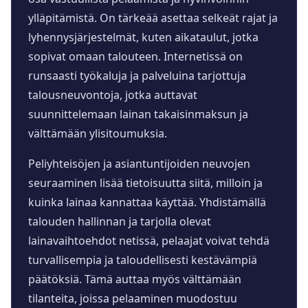
ylläpitämistä. On tärkeää asettaa selkeät rajat ja
lyhennysjärjestelmät, kuten aikataulut, jotka
sopivat omaan talouteen. Internetissä on
runsaasti työkaluja ja palveluina tarjottuja
talousneuvontoja, jotka auttavat
suunnittelemaan lainan takaisinmaksun ja
välttämään ylisitoumuksia.
Peliyhteisöjen ja asiantuntijoiden neuvojen
seuraaminen lisää tietoisuutta siitä, milloin ja
kuinka lainaa kannattaa käyttää. Yhdistämällä
talouden hallinnan ja tarjolla olevat
lainavaihtoehdot netissä, pelaajat voivat tehdä
turvallisempia ja taloudellisesti kestävämpiä
päätöksiä. Tämä auttaa myös välttämään
tilanteita, joissa pelaaminen muodostuu