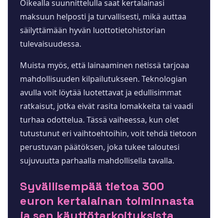
Oikealla suunnittelulla saat kertalainasi
maksuun helposti ja turvallisesti, mikä auttaa
säilyttämään hyvän luottotietohistorian
tulevaisuudessa.
Muista myös, että lainaaminen netissä tarjoaa
mahdollisuuden kilpailutukseen. Teknologian
avulla voit löytää luotettavat ja edullisimmat
ratkaisut, jotka eivät rasita lomakkeita tai vaadi
turhaa odottelua. Tässä vaiheessa, kun olet
tutustunut eri vaihtoehtoihin, voit tehdä tietoon
perustuvan päätöksen, joka tukee taloutesi
sujuvuutta parhaalla mahdollisella tavalla.
Syvällisempää tietoa 300
euron kertalainan toiminnasta
ja sen käyttötarkoituksista