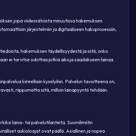
äätöksen jopa viidessätoista minuutissa hakemuksen
aattisiin järjestelmiin ja digitaaliseen hakuprosessiin,
otiedoista, hakemuksen täydellisyydestä ja siitä, onko
kkaan ei tarvitse odottaa pitkiä aikoja saadakseen lainaa
alvelua kiireellisiin kyselyihin. Palvelun tavoitteena on,
avasti, riippumatta siitä, milloin lainapyyntö tehdään.
si laina- tai palvelutilanteita. Suomilimiitin
lliset aukioloajat ovat päällä. Asiallinen ja nopea