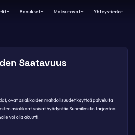
lit
Bonukset
Maksutavat
Yhteystiedot
uiden Saatavuus
ehdot, ovat asiakkaiden mahdollisuudet käyttää palveluita
 miten asiakkaat voivat hyödyntää Suomilimiitin tarjontaa
alle voi olla akuutti.