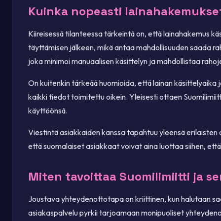
Kuinka nopeasti lainahakemukset 
Kiireisessä tilanteessa tärkeintä on, että lainahakemus 
täyttämisen jälkeen, mikä antaa mahdollisuuden saada rah
joka minimoi manuaalisen käsittelyn ja mahdollistaa rahojen
On kuitenkin tärkeää huomioida, että lainan käsittelyaika 
kaikki tiedot toimitettu oikein. Yleisesti ottaen Suomilimi
käyttöönsä.
Viestintä asiakkaiden kanssa tapahtuu yleensä erilaisten di
että suomalaiset asiakkaat voivat aina luottaa siihen, että
Miten tavoittaa Suomilimiitti ja s
Joustava yhteydenottotapa on kriittinen, kun halutaan saad
asiakaspalvelu pyrkii tarjoamaan monipuoliset yhteydenott