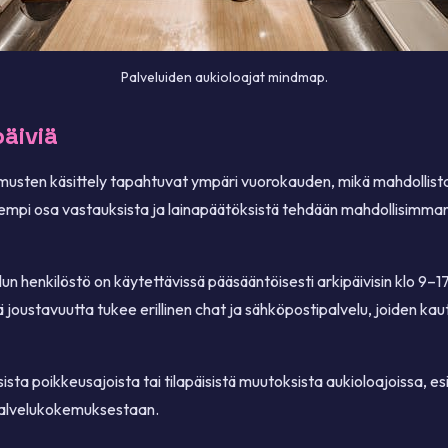
Palveluiden aukioloajat mindmap.
päiviä
musten käsittely tapahtuvat ympäri vuorokauden, mikä mahdollistaa
empi osa vastauksista ja lainapäätöksistä tehdään mahdollisimman 
elun henkilöstö on käytettävissä pääsääntöisesti arkipäivisin klo 9–1
ä joustavuutta tukee erillinen chat ja sähköpostipalvelu, joiden k
sista poikkeusajoista tai tilapäisistä muutoksista aukioloajoissa, e
palvelukokemuksestaan.