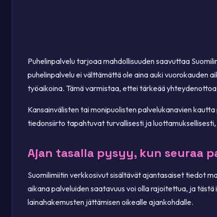
Puhelinpalvelu tarjoaa mahdollisuuden saavuttaa Suomilimi
puhelinpalvelu ei välttämättä ole aina auki vuorokauden ai
työaikoina. Tämä varmistaa, ettei tärkeää yhteydenottoa jä
Kansainvälisten tai monipuolisten palvelukanavien kautta
tiedonsiirto tapahtuvat turvallisesti ja luottamuksellisesti
Ajan tasalla pysyy, kun seuraa p
Suomilimiitin verkkosivut sisältävät ajantasaiset tiedot mah
aikana palveluiden saatavuus voi olla rajoitettua, ja täst
lainahakemusten jättämisen oikealle ajankohdalle.