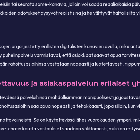
eisiin tai seurata some-kanavia, jolloin voi saada reaaliaikaisia päiv
akkaiden odotukset pysyvät realistisina ja he välttyvät haitallisilta yl
kojen on järjestetty erillisten digitalisten kanavien avulla, mikä a
y puhelinpalvelu varmistavat, että asiakkaat saavat apua tarvitessa
eidän rahoitusasioihinsa vastataan nopeasti ja luotettavasti, riippu
ettavuus ja asiakaspalvelun erilaiset 
hteydessä palveluihinsa mahdollisimman monipuolisesti ja joustavast
itusasioihin saa apua nopeasti ja tehokkaasti, jopa silloin, kun vira
ottovälineistä. Se on käytettävissä lähes vuorokauden ympäri, mik
e-chatin kautta vastaukset saadaan välittömästi, mikä on erityisen t