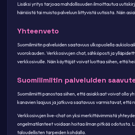
Lisäksi yritys tarjoaa mahdollisuuden ilmoittautua uutiskirj
häiriöistä tai muista palveluun liittyvistä uutisista. Näin asi
Yhteenveto
Suomilimiitin palveluiden saatavuus ulkopuolella aukioloai
vuorokauden. Verkkosivujen chat, sähköposti ja ylläpidett
verkkosivuille. Näin käyttäjät voivat luottaa siihen, että h
Suomilimiitin palveluiden saavut
Suomilimiitti panostaa siihen, että asiakkaat voivat olla y
kanavien laajuus ja jatkuva saatavuus varmistavat, että raho
Verkkosivujen live-chat on yksi merkittävimmistä yhteyden
ongelmatilanteet voidaan hoitaa ilman pitkää odotusta. Liv
taloudellisten tarpeiden kohdalla.