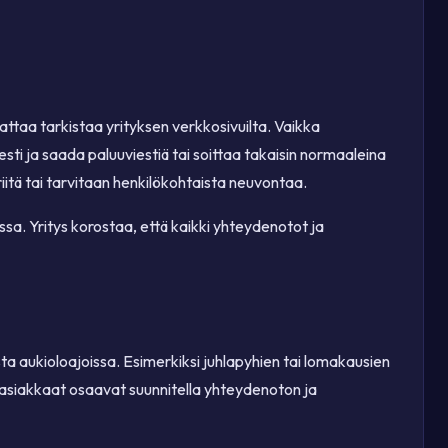
ttaa tarkistaa yrityksen verkkosivuilta. Vaikka
sti ja saada paluuviestiä tai soittaa takaisin normaaleina
iitä tai tarvitaan henkilökohtaista neuvontaa.
a. Yritys korostaa, että kaikki yhteydenotot ja
sista aukioloajoissa. Esimerkiksi juhlapyhien tai lomakausien
tä asiakkaat osaavat suunnitella yhteydenoton ja