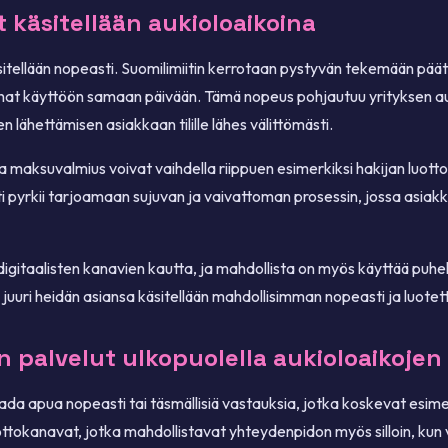
käsitellään aukioloaikoina
käsitellään nopeasti. Suomilimiitin kerrotaan pystyvän tekemään p
at käyttöön samaan päivään. Tämä nopeus pohjautuu yrityksen autom
 lähettämisen asiakkaan tilille lähes välittömästi.
ja maksuvalmius voivat vaihdella riippuen esimerkiksi hakijan luott
itti pyrkii tarjoamaan sujuvan ja vaivattoman prosessin, jossa asia
gitaalisten kanavien kautta, ja mahdollista on myös käyttää puhelinp
 juuri heidän asiansa käsitellään mahdollisimman nopeasti ja luotett
en palvelut ulkopuolella aukioloaikojen
a apua nopeasti tai täsmällisiä vastauksia, jotka koskevat esimerkik
okanavat, jotka mahdollistavat yhteydenpidon myös silloin, kun vira