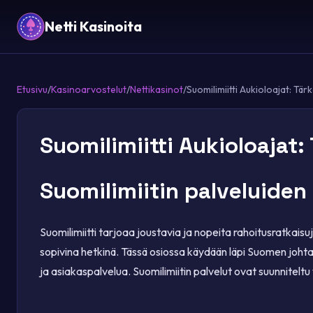
Netti Kasinoita
Etusivu
/
Kasinoarvostelut
/
Nettikasinot
/
Suomilimiitti Aukioloajat: Tär
Suomilimiitti Aukioloajat
Suomilimiitin palveluiden
Suomilimiitti tarjoaa joustavia ja nopeita rahoitusratkais
sopivina hetkinä. Tässä osiossa käydään läpi Suomen johta
ja asiakaspalvelua. Suomilimiitin palvelut ovat suunniteltu vas