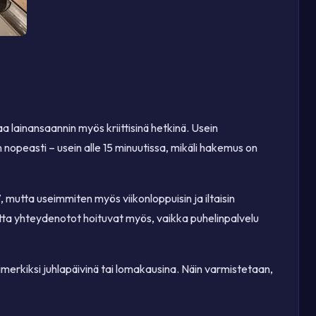
 lainansaannin myös kriittisinä hetkinä. Usein
nopeasti – usein alle 15 minuutissa, mikäli hakemus on
7, mutta useimmiten myös viikonloppuisin ja iltaisin
autta yhteydenotot hoituvat myös, vaikka puhelinpalvelu
simerkiksi juhlapäivinä tai lomakausina. Näin varmistetaan,