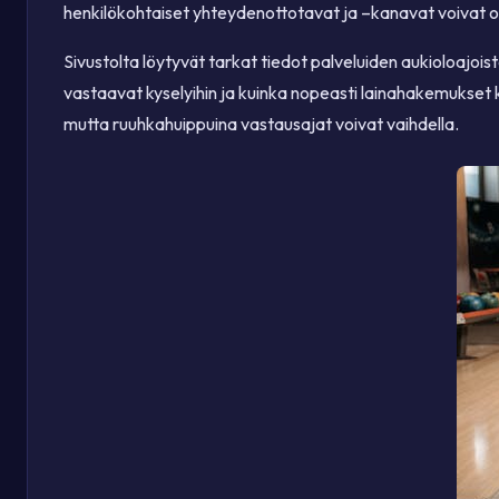
henkilökohtaiset yhteydenottotavat ja –kanavat voivat olla 
Sivustolta löytyvät tarkat tiedot palveluiden aukioloajois
vastaavat kyselyihin ja kuinka nopeasti lainahakemukset k
mutta ruuhkahuippuina vastausajat voivat vaihdella.