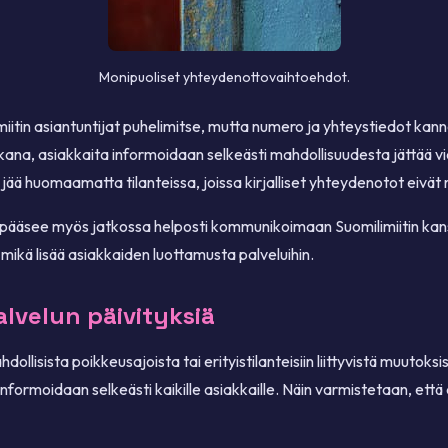
Monipuoliset yhteydenottovaihtoehdot.
itin asiantuntijat puhelimitse, mutta numero ja yhteystiedot kanna
kana, asiakkaita informoidaan selkeästi mahdollisuudesta jättää vie
ä huomaamatta tilanteissa, joissa kirjalliset yhteydenotot eivät r
 pääsee myös jatkossa helposti kommunikoimaan Suomilimiitin kanss
, mikä lisää asiakkaiden luottamusta palveluihin.
alvelun päivityksiä
dollisista poikkeusajoista tai erityistilanteisiin liittyvistä muutok
ä informoidaan selkeästi kaikille asiakkaille. Näin varmistetaan, et