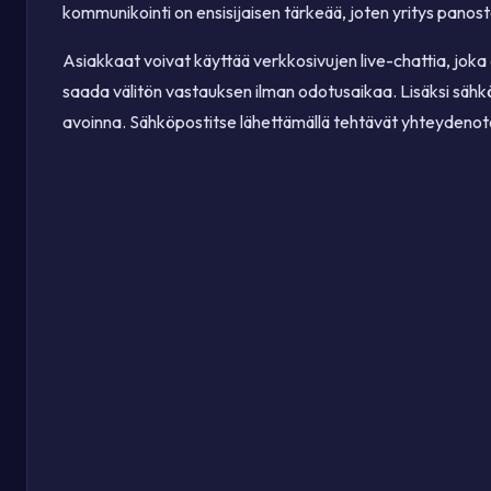
kommunikointi on ensisijaisen tärkeää, joten yritys panostaa 
Asiakkaat voivat käyttää verkkosivujen live-chattia, joka on
saada välitön vastauksen ilman odotusaikaa. Lisäksi sähk
avoinna. Sähköpostitse lähettämällä tehtävät yhteydenoto