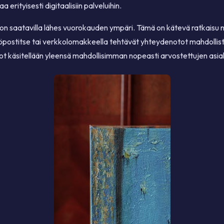
erityisesti digitaalisiin palveluihin.
 saatavilla lähes vuorokauden ympäri. Tämä on kätevä ratkaisu nopeisi
öpostitse tai verkkolomakkeella tehtävät yhteydenotot mahdollista
t käsitellään yleensä mahdollisimman nopeasti arvostettujen asia