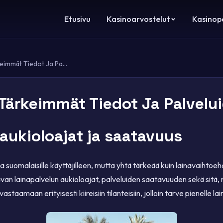
Etusivu
Kasinoarvostelut
Kasinope
keimmät Tiedot Ja Pa...
: Tärkeimmät Tiedot Ja Palvel
 aukioloajat ja saatavuus
uja suomalaisille käyttäjilleen, mutta yhtä tärkeää kuin lainavaihto
van lainapalvelun aukioloajat, palveluiden saatavuuden sekä sitä,
taamaan erityisesti kiireisiin tilanteisiin, jolloin tarve pienelle lain