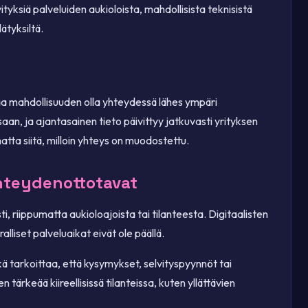
ityksiä palveluiden aukioloista, mahdollisista teknisistä
lätyksiltä.
ntaa mahdollisuuden olla yhteydessä lähes ympäri
an, ja ajantasainen tieto päivittyy jatkuvasti yrityksen
matta siitä, milloin yhteys on muodostettu.
yhteydenottotavat
i, riippumatta aukioloajoista tai tilanteesta. Digitaalisten
lliset palveluaikat eivät ole päällä.
ä tarkoittaa, että kysymykset, selvityspyynnöt tai
ärkeää kiireellisissä tilanteissa, kuten yllättävien