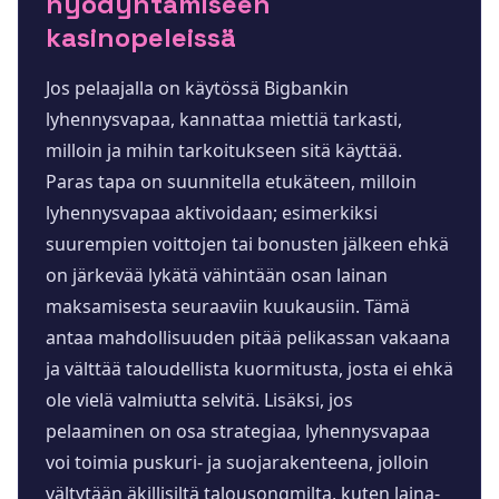
hyödyntämiseen
kasinopeleissä
Jos pelaajalla on käytössä Bigbankin
lyhennysvapaa, kannattaa miettiä tarkasti,
milloin ja mihin tarkoitukseen sitä käyttää.
Paras tapa on suunnitella etukäteen, milloin
lyhennysvapaa aktivoidaan; esimerkiksi
suurempien voittojen tai bonusten jälkeen ehkä
on järkevää lykätä vähintään osan lainan
maksamisesta seuraaviin kuukausiin. Tämä
antaa mahdollisuuden pitää pelikassan vakaana
ja välttää taloudellista kuormitusta, josta ei ehkä
ole vielä valmiutta selvitä. Lisäksi, jos
pelaaminen on osa strategiaa, lyhennysvapaa
voi toimia puskuri- ja suojarakenteena, jolloin
vältytään äkillisiltä talousongmilta, kuten laina-