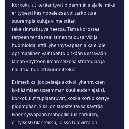
Korkokulut kerääntyvät pidemmälle ajalle, mikä
erityisesti kasinopeleissä voi tarkoittaa
suurempia kuluja viimeistään
takaisinmaksuvaiheessa. Tämä korostaa
tarpeen tehdä realistinen talousarvio ja
huomioida, että lyhennysvapaan aika ei ole
optimaalinen vaihtoehto pitkään kestävään
lainan käyttöön ilman selkeää strategiaa ja
hallittua budjettisuunnittelua.
Esimerkiksi jos pelaaja aktivoi lyhennyksen
lykkäämisen useamman kuukauden ajaksi,
korkokulut tuplaantuvat, koska korko kertyy
pidempään. Siksi on suositeltavaa käyttää
lyhennysvapaan mahdollisuus harkiten,
erityisesti tilanteissa, joissa tulovirta on