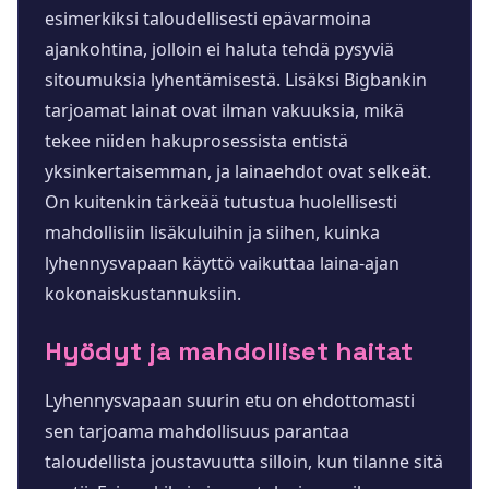
esimerkiksi taloudellisesti epävarmoina
ajankohtina, jolloin ei haluta tehdä pysyviä
sitoumuksia lyhentämisestä. Lisäksi Bigbankin
tarjoamat lainat ovat ilman vakuuksia, mikä
tekee niiden hakuprosessista entistä
yksinkertaisemman, ja lainaehdot ovat selkeät.
On kuitenkin tärkeää tutustua huolellisesti
mahdollisiin lisäkuluihin ja siihen, kuinka
lyhennysvapaan käyttö vaikuttaa laina-ajan
kokonaiskustannuksiin.
Hyödyt ja mahdolliset haitat
Lyhennysvapaan suurin etu on ehdottomasti
sen tarjoama mahdollisuus parantaa
taloudellista joustavuutta silloin, kun tilanne sitä