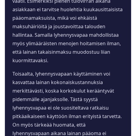
vaatii. Esimerkiksi pienen tulovirran aikana
asiakkaan ei tarvitse huolehtia kuukausittaisista
pääomamaksuista, mikä voi ehkäistä
maksuhäiriöitä ja joustavoittaa talouden
hallintaa. Samalla lyhennysvapaa mahdollistaa
myös ylimääräisten menojen hoitamisen ilman,
että lainan takaisinmaksu muodostuu liian
kuormittavaksi.
Toisaalta, lyhennysvapaan käyttäminen voi
kasvattaa lainan kokonaiskustannuksia
merkittävästi, koska korkokulut kerääntyvät
pidemmälle ajanjaksolle. Tästä syystä
lyhennysvapaa ei ole suositeltava ratkaisu
pitkäaikaiseen käyttöön ilman erityistä tarvetta.
On myös tärkeää huomata, että
lyhennysvapaan aikana lainan pääoma ei