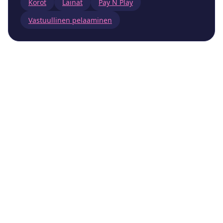
Korot
Lainat
Pay N Play
Vastuullinen pelaaminen