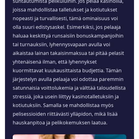
suhtautumista pelikuluihin. Jos pelaa kasinoilla,
joissa mahdollistaa talletukset ja kotiutukset
nopeasti ja turvallisesti, tämä ominaisuus voi
olla suuri edistysaskel. Esimerkiksi, jos pelaaja
haluaa keskittyä runsaisiin bonuskampanjoihin
tai turnauksiin, lyhennysvapaan avulla voi
aikaistaa lainan takaisinmaksua tai pitää pelasit
yhtenäisenä ilman, että lyhennykset
kuormittavat kuukausittaista budjettia. Tämän
järjestelyn avulla pelaaja voi odottaa paremmin
satunnaisia voittolukemia ja välttää taloudellista
stressiä, joka usein liittyy kasinotalletuksiin ja
kotiutuksiin. Samalla se mahdollistaa myös
pelisessioiden riittävästi ylläpidon, mikä lisää
hauskanpitoa ja pelikokemuksen laatua.