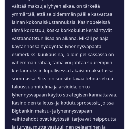
välttää maksuja lyhyen aikaa, on tärkeää
ymmärtää, että se pidemmän päälle kasvattaa
lainan kokonaiskustannuksia. Kasinopeleissä
tämä korostuu, koska korkokulut kerääntyvät
vastaanotetun lisäajan aikana. Mikäli pelaaja
käytännössä hyödyntää lyhennysvapaata
esimerkiksi kuukausina, jolloin pelikassassa on
vähemmän rahaa, tämä voi johtaa suurempiin
kustannuksiin lopullisessa takaisinmaksetussa
summassa. Siksi on suositeltavaa tehdä selkeä
taloussuunnitelma ja arvioida, onko
lyhennysvapaan käyttö strategisen kannattavaa.
Kasinoiden talletus- ja kotiutusprosessit, joissa
Bigbankin maksu- ja lyhennysvapaan
vaihtoehdot ovat käytössä, tarjoavat helppoutta
ja turvaa, mutta vastuullinen pelaaminen ja