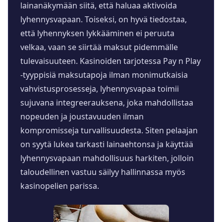
lainanäkymään siitä, että haluaa aktivoida
lyhennysvapaan. Toiseksi, on hyvä tiedostaa,
että lyhennyksen lykkääminen ei peruuta
velkaa, vaan se siirtää maksut pidemmälle
tulevaisuuteen. Kasinoiden tarjotessa Pay n Play
-tyyppisiä maksutapoja ilman monimutkaisia
vahvistusprosesseja, lyhennysvapaa toimii
sujuvana integreerauksena, joka mahdollistaa
nopeuden ja joustavuuden ilman
kompromisseja turvallisuudesta. Siten pelaajan
on syytä lukea tarkasti lainaehtonsa ja käyttää
lyhennysvapaan mahdollisuus harkiten, jolloin
taloudellinen vastuu säilyy hallinnassa myös
kasinopelien parissa.