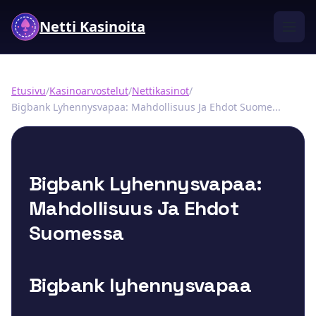
Netti Kasinoita
Etusivu
/
Kasinoarvostelut
/
Nettikasinot
/
Bigbank Lyhennysvapaa: Mahdollisuus Ja Ehdot Suome...
Bigbank Lyhennysvapaa:
Mahdollisuus Ja Ehdot
Suomessa
Bigbank lyhennysvapaa