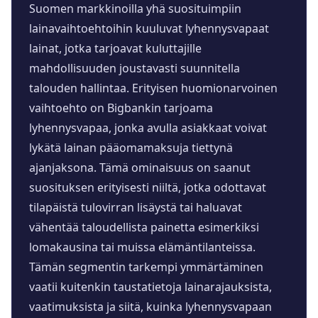
Suomen markkinoilla yhä suosituimpiin
lainavaihtoehtoihin kuuluvat lyhennysvapaat
lainat, jotka tarjoavat kuluttajille
mahdollisuuden joustavasti suunnitella
talouden hallintaa. Erityisen huomionarvoinen
vaihtoehto on Bigbankin tarjoama
lyhennysvapaa, jonka avulla asiakkaat voivat
lykätä lainan pääomamaksuja tiettynä
ajanjaksona. Tämä ominaisuus on saanut
suosituksen erityisesti niiltä, jotka odottavat
tilapäistä tulovirran lisäystä tai haluavat
vähentää taloudellista painetta esimerkiksi
lomakausina tai muissa elämäntilanteissa.
Tämän segmentin tarkempi ymmärtäminen
vaatii kuitenkin taustatietoja lainarajauksista,
vaatimuksista ja siitä, kuinka lyhennysvapaan