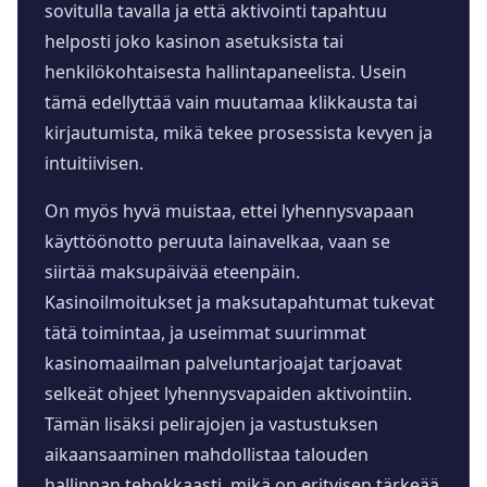
sovitulla tavalla ja että aktivointi tapahtuu
helposti joko kasinon asetuksista tai
henkilökohtaisesta hallintapaneelista. Usein
tämä edellyttää vain muutamaa klikkausta tai
kirjautumista, mikä tekee prosessista kevyen ja
intuitiivisen.
On myös hyvä muistaa, ettei lyhennysvapaan
käyttöönotto peruuta lainavelkaa, vaan se
siirtää maksupäivää eteenpäin.
Kasinoilmoitukset ja maksutapahtumat tukevat
tätä toimintaa, ja useimmat suurimmat
kasinomaailman palveluntarjoajat tarjoavat
selkeät ohjeet lyhennysvapaiden aktivointiin.
Tämän lisäksi pelirajojen ja vastustuksen
aikaansaaminen mahdollistaa talouden
hallinnan tehokkaasti, mikä on erityisen tärkeää