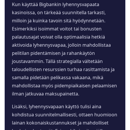
Kun käyttää Bigbankin lyhennysvapaata
kasinoissa, on tärkeää suunnitella tarkasti,
milloin ja kuinka tavoin sitä hyödynnetään.
Esimerkiksi isoimmat voitot tai bonusten
palautusajat voivat olla optimaalisia hetkiä
aktivoida lyhennysvapaa, jolloin mahdollistaa
pelitilan pidentämisen ja rahankäytön
joustavammin. Tällä strategialla vältetään
taloudellisten resurssien turhaa rasittamista ja
samalla pidetään pelikassa vakaana, mikä
mahdollistaa myös pidempiaikaisen pelaamisen
ilman jatkuvaa maksupainetta.
Lisäksi, lyhennysvapaan käyttö tulisi aina
kohdistua suunnitelmallisesti, ottaen huomioon
lainan kokonaiskustannukset ja mahdolliset