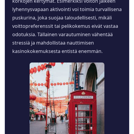
korkojen kertymät. Esimerkiksi voiton jälkeen
lyhennysvapaan aktivointi voi toimia turvallisena
puskurina, joka suojaa taloudellisesti, mikäli
voittopreferenssit tai pelikokemus eivät vastaa
odotuksia. Tällainen varautuminen vähentää
stressiä ja mahdollistaa nauttimisen
kasinokokemuksesta entistä enemmän.