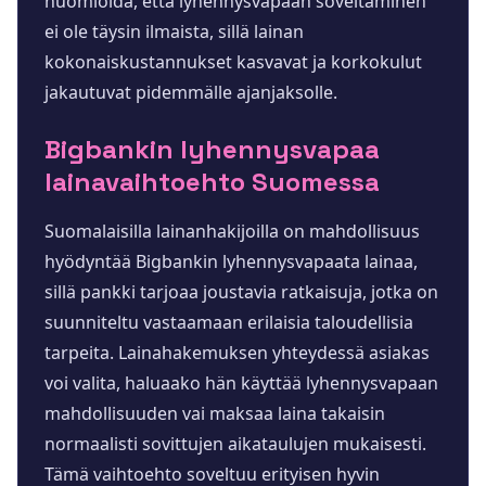
huomioida, että lyhennysvapaan soveltaminen
ei ole täysin ilmaista, sillä lainan
kokonaiskustannukset kasvavat ja korkokulut
jakautuvat pidemmälle ajanjaksolle.
Bigbankin lyhennysvapaa
lainavaihtoehto Suomessa
Suomalaisilla lainanhakijoilla on mahdollisuus
hyödyntää Bigbankin lyhennysvapaata lainaa,
sillä pankki tarjoaa joustavia ratkaisuja, jotka on
suunniteltu vastaamaan erilaisia taloudellisia
tarpeita. Lainahakemuksen yhteydessä asiakas
voi valita, haluaako hän käyttää lyhennysvapaan
mahdollisuuden vai maksaa laina takaisin
normaalisti sovittujen aikataulujen mukaisesti.
Tämä vaihtoehto soveltuu erityisen hyvin