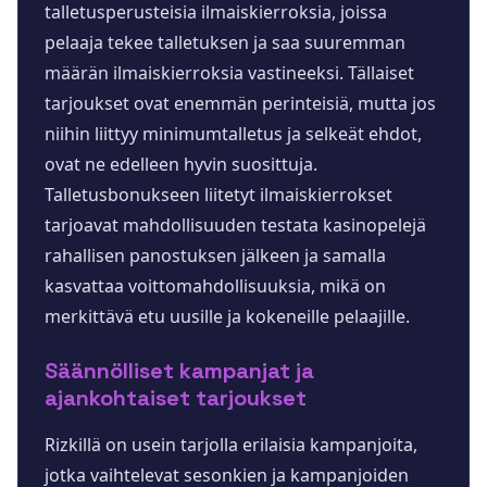
talletusperusteisia ilmaiskierroksia, joissa
pelaaja tekee talletuksen ja saa suuremman
määrän ilmaiskierroksia vastineeksi. Tällaiset
tarjoukset ovat enemmän perinteisiä, mutta jos
niihin liittyy minimumtalletus ja selkeät ehdot,
ovat ne edelleen hyvin suosittuja.
Talletusbonukseen liitetyt ilmaiskierrokset
tarjoavat mahdollisuuden testata kasinopelejä
rahallisen panostuksen jälkeen ja samalla
kasvattaa voittomahdollisuuksia, mikä on
merkittävä etu uusille ja kokeneille pelaajille.
Säännölliset kampanjat ja
ajankohtaiset tarjoukset
Rizkillä on usein tarjolla erilaisia kampanjoita,
jotka vaihtelevat sesonkien ja kampanjoiden