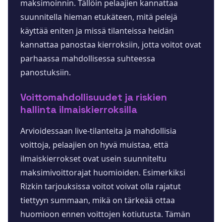
maksimoinnin. Tällöin pelaajien kannattaa
suunnitella hieman etukäteen, mitä pelejä
käyttää eniten ja missä tilanteissa heidän
kannattaa panostaa kierroksiin, jotta voitot ovat
parhaassa mahdollisessa suhteessa
panostuksiin.
Voittomahdollisuudet ja riskien
hallinta ilmaiskierroksilla
Arvioidessaan live-tilanteita ja mahdollisia
voittoja, pelaajien on hyvä muistaa, että
ilmaiskierrokset ovat usein suunniteltu
maksimivoittorajat huomioiden. Esimerkiksi
Rizkin tarjouksissa voitot voivat olla rajatut
tiettyyn summaan, mikä on tärkeää ottaa
huomioon ennen voittojen kotiutusta. Tämän