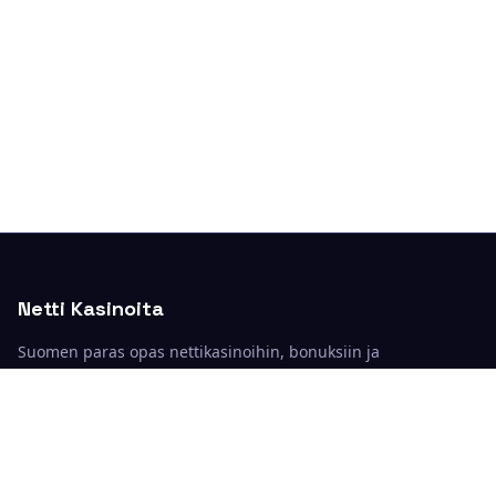
Netti Kasinoita
Suomen paras opas nettikasinoihin, bonuksiin ja
kasinopeleihin.
Kategoriat