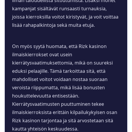
ilman taloudellista sitoutumista. Lisäksi monet
kampanjat sisältävät runsaasti turnauksia,
joissa kierroksilla voitot kiristyvät, ja voit voittaa
lisää rahapalkintoja sekä muita etuja.
On myös syytä huomata, että Rizk kasinon
ilmaiskierrokset ovat usein
kierrätysvaatimuksettomia, mikä on suureksi
eduksi pelaajille. Tämä tarkoittaa sitä, että
mahdolliset voitot voidaan nostaa suoraan
veroista riippumatta, mikä lisää bonusten
houkuttelevuutta entisestään.
Kierrätysvaatimusten puuttuminen tekee
ilmaiskierroksista erittäin kilpailukykyisen osan
Rizk kasinon tarjontaa ja sitä arvostetaan sitä
kautta yhteisön keskuudessa.