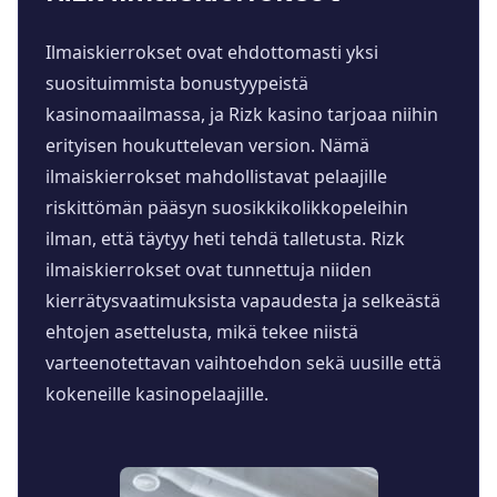
Ilmaiskierrokset ovat ehdottomasti yksi
suosituimmista bonustyypeistä
kasinomaailmassa, ja Rizk kasino tarjoaa niihin
erityisen houkuttelevan version. Nämä
ilmaiskierrokset mahdollistavat pelaajille
riskittömän pääsyn suosikkikolikkopeleihin
ilman, että täytyy heti tehdä talletusta. Rizk
ilmaiskierrokset ovat tunnettuja niiden
kierrätysvaatimuksista vapaudesta ja selkeästä
ehtojen asettelusta, mikä tekee niistä
varteenotettavan vaihtoehdon sekä uusille että
kokeneille kasinopelaajille.