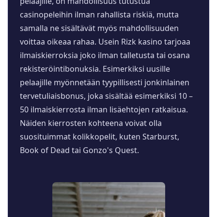
pelaajille, on mahdollisuus tutustua
casinopeleihin ilman rahallista riskiä, mutta
samalla ne sisältävät myös mahdollisuuden
voittaa oikeaa rahaa. Usein Rizk kasino tarjoaa
ilmaiskierroksia joko ilman talletusta tai osana
rekisteröintibonuksia. Esimerkiksi uusille
pelaajille myönnetään tyypillisesti jonkinlainen
tervetuliaisbonus, joka sisältää esimerkiksi 10 –
50 ilmaiskierrosta ilman lisäehtojen ratkaisua.
Näiden kierrosten kohteena voivat olla
suosituimmat kolikkopelit, kuten Starburst,
Book of Dead tai Gonzo's Quest.