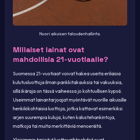
Nuori aikuisen taloudenhallinta.
Millaiset lainat ovat
mahdollisia 21-vuotiaalle?
Suomessa 21-vuotiaat voivat hakea useita erilaisia
kulutusluottoja ilman pankkitakauksia tai vakuuksia,
sillä ikäraja on tässä vaiheessa jo kohtuullisen kypsä.
Useimmat lainantarjoajat myöntävät nuorille aikuisille
henkilökohtaisia luottoja, jotka kattavat esimerkiksi
arjen suurempia kuluja, kuten kalustehankintoja,
matkoja tai muita merkittäviä menoeräitä.
Yleisimmin tarjotut luottovaihtoehdot ovat