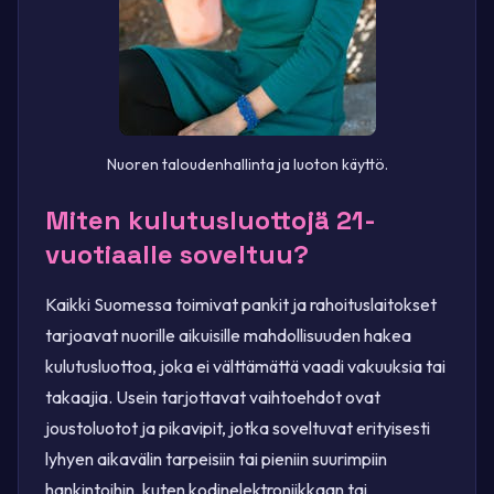
Nuoren taloudenhallinta ja luoton käyttö.
Miten kulutusluottojä 21-
vuotiaalle soveltuu?
Kaikki Suomessa toimivat pankit ja rahoituslaitokset
tarjoavat nuorille aikuisille mahdollisuuden hakea
kulutusluottoa, joka ei välttämättä vaadi vakuuksia tai
takaajia. Usein tarjottavat vaihtoehdot ovat
joustoluotot ja pikavipit, jotka soveltuvat erityisesti
lyhyen aikavälin tarpeisiin tai pieniin suurimpiin
hankintoihin, kuten kodinelektroniikkaan tai