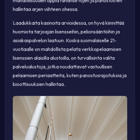
mahdollisuuden oppia rahansiirtojen ja panostusten
hallintaa arjen viihteen ohessa.
Laadukkaita kasinoita arvioidessa, on hyvä kiinnittää
huomiota tarjoajan lisensseihin, pelionsääntöihin ja
asiakaspalvelun laatuun. Koska suomalaiselle 21-
vuotiaalle on mahdollista pelata verkkopelaamisen
lisenssien alaisilla alustoilla, on turvallisinta valita
palvelualustoja, jotka noudattavat vastuullisen
pelaamisen periaatteita, kuten panostusrajoituksia ja
bioottisuuksien hallintaa.