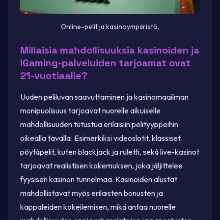
Online-pelit ja kasinoympäristö.
Millaisia mahdollisuuksia kasinoiden ja
iGaming-palveluiden tarjoamat ovat
21-vuotiaalle?
Uuden peliluvan saavuttaminen ja kasinomaailman
monipuolisuus tarjoavat nuorelle aikuiselle
mahdollisuuden tutustua erilaisiin pelityyppeihin
oikealla tavalla. Esimerkiksi videoslotit, klassiset
pöytäpelit, kuten blackjack ja ruletti, sekä live-kasinot
tarjoavat realistisen kokemuksen, joka jäljittelee
fyysisen kasinon tunnelmaa. Kasinoiden alustat
mahdollistavat myös erilaisten bonusten ja
kappaleiden kokeilemisen, mikä antaa nuorelle