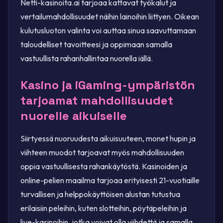
Netti-kasinoita.ai tarjoaa kattavat työkalut ja
vertailumahdollisuudet näihin lainoihin liittyen. Oikean
kulutusluoton valinta voi auttaa sinua saavuttamaan
taloudelliset tavoitteesi ja oppimaan samalla
vastuullista rahanhallintaa nuorella iällä.
Kasino ja iGaming-ympäristön
tarjoamat mahdollisuudet
nuorelle aikuiselle
Siirtyessä nuoruudesta aikuisuuteen, monet hupin ja
viihteen muodot tarjoavat myös mahdollisuuden
oppia vastuullisesta rahankäytöstä. Kasinoiden ja
online-pelien maailma tarjoaa erityisesti 21-vuotiaille
turvallisen ja helppokäyttöisen alustan tutustua
erilaisiin peleihin, kuten slotteihin, pöytäpeleihin ja
live-kasinoihin, jotka voivat olla viihdettä ja samalla