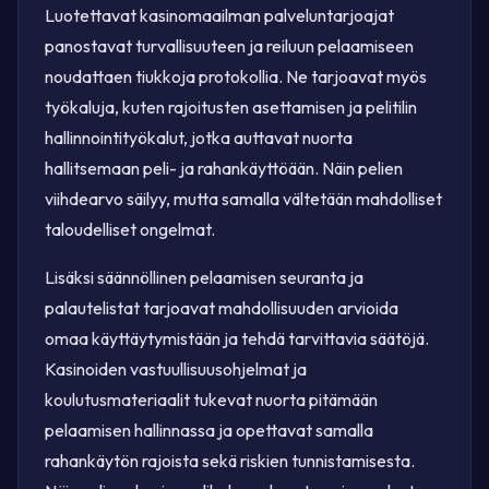
Luotettavat kasinomaailman palveluntarjoajat
panostavat turvallisuuteen ja reiluun pelaamiseen
noudattaen tiukkoja protokollia. Ne tarjoavat myös
työkaluja, kuten rajoitusten asettamisen ja pelitilin
hallinnointityökalut, jotka auttavat nuorta
hallitsemaan peli- ja rahankäyttöään. Näin pelien
viihdearvo säilyy, mutta samalla vältetään mahdolliset
taloudelliset ongelmat.
Lisäksi säännöllinen pelaamisen seuranta ja
palautelistat tarjoavat mahdollisuuden arvioida
omaa käyttäytymistään ja tehdä tarvittavia säätöjä.
Kasinoiden vastuullisuusohjelmat ja
koulutusmateriaalit tukevat nuorta pitämään
pelaamisen hallinnassa ja opettavat samalla
rahankäytön rajoista sekä riskien tunnistamisesta.