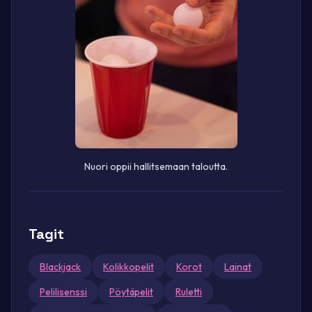
Nuori oppii hallitsemaan taloutta.
Tagit
Blackjack
Kolikkopelit
Korot
Lainat
Pelilisenssi
Pöytäpelit
Ruletti