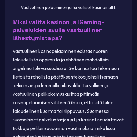
Vastuullinen pelaaminen ja turvalliset kasinomallit.
Miksi valita kasinon ja iGaming-
palveluiden avulla vastuullinen
lähestymistapa?
Vastuullinen kasinopelaaminen edistää nuoren
taloudellista oppimista ja ehkäisee mahdollisia
ongelmia tulevaisuudessa. Se kannustaa tekemään
tietoista rahallista päätöksentekoa ja hallitsemaan
peliä myös pidemmällä aikavälillä. Turvallinen ja
vastuullinen pelikokemus auttaa pitämään
kasinopelaamisen viihteenä ilman, että siitä tulee
taloudellinen kuorma tai riippuvuus. Suomessa
suomalaiset palveluntarjoajat ja kasinot noudattavat
tiukkoja pelilainsäädännön vaatimuksia, mikä lisää
pelureiden luottamusta ja tarjoaa turvallisen