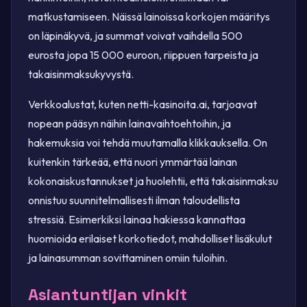
matkustamiseen. Näissä lainoissa korkojen määritys
on läpinäkyvä, ja summat voivat vaihdella 500
eurosta jopa 15 000 euroon, riippuen tarpeista ja
takaisinmaksukyvystä.
Verkkoalustat, kuten netti-kasinoita.ai, tarjoavat
nopean pääsyn näihin lainavaihtoehtoihin, ja
hakemuksia voi tehdä muutamalla klikkauksella. On
kuitenkin tärkeää, että nuori ymmärtää lainan
kokonaiskustannukset ja huolehtii, että takaisinmaksu
onnistuu suunnitelmallisesti ilman taloudellista
stressiä. Esimerkiksi lainaa hakiessa kannattaa
huomioida erilaiset korkotiedot, mahdolliset lisäkulut
ja lainasumman sovittaminen omiin tuloihin.
Asiantuntijan vinkit