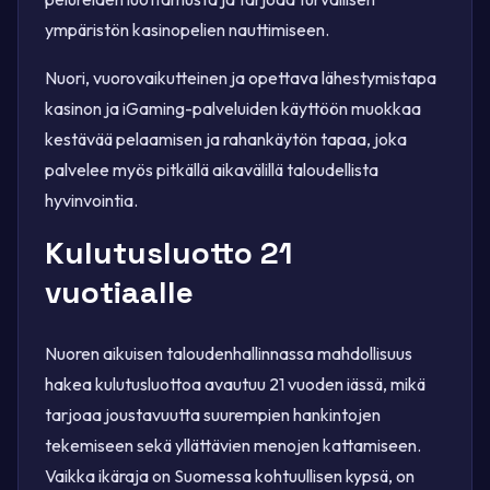
ympäristön kasinopelien nauttimiseen.
Nuori, vuorovaikutteinen ja opettava lähestymistapa
kasinon ja iGaming-palveluiden käyttöön muokkaa
kestävää pelaamisen ja rahankäytön tapaa, joka
palvelee myös pitkällä aikavälillä taloudellista
hyvinvointia.
Kulutusluotto 21
vuotiaalle
Nuoren aikuisen taloudenhallinnassa mahdollisuus
hakea kulutusluottoa avautuu 21 vuoden iässä, mikä
tarjoaa joustavuutta suurempien hankintojen
tekemiseen sekä yllättävien menojen kattamiseen.
Vaikka ikäraja on Suomessa kohtuullisen kypsä, on