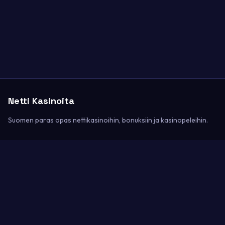
Netti Kasinoita
Suomen paras opas nettikasinoihin, bonuksiin ja kasinopeleihin.
Kategoriat
Kasinoarvostelut
Kasinopelit
Bonukset
Maksutavat