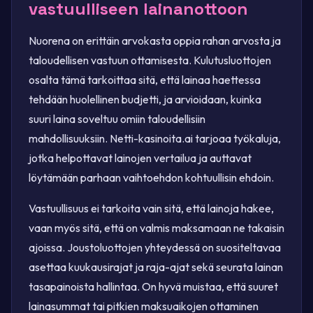
vastuulliseen lainanottoon
Nuorena on erittäin arvokasta oppia rahan arvosta ja
taloudellisen vastuun ottamisesta. Kulutusluottojen
osalta tämä tarkoittaa sitä, että lainaa haettessa
tehdään huolellinen budjetti, ja arvioidaan, kuinka
suuri laina soveltuu omiin taloudellisiin
mahdollisuuksiin. Netti-kasinoita.ai tarjoaa työkaluja,
jotka helpottavat lainojen vertailua ja auttavat
löytämään parhaan vaihtoehdon kohtuullisin ehdoin.
Vastuullisuus ei tarkoita vain sitä, että lainoja hakee,
vaan myös sitä, että on valmis maksamaan ne takaisin
ajoissa. Joustoluottojen yhteydessä on suositeltavaa
asettaa kuukausirajat ja raja-ajat sekä seurata lainan
tasapainoista hallintaa. On hyvä muistaa, että suuret
lainasummat tai pitkien maksuaikojen ottaminen