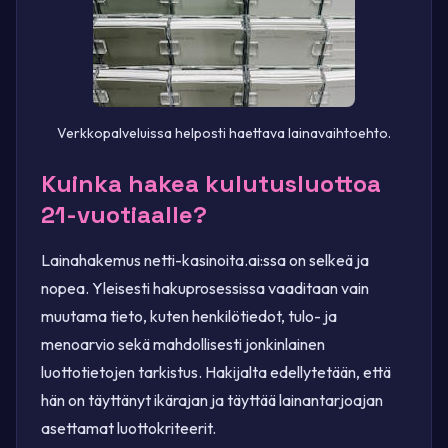
Verkkopalveluissa helposti haettava lainavaihtoehto.
Kuinka hakea kulutusluottoa
21-vuotiaalle?
Lainahakemus netti-kasinoita.ai:ssa on selkeä ja
nopea. Yleisesti hakuprosessissa vaaditaan vain
muutama tieto, kuten henkilötiedot, tulo- ja
menoarvio sekä mahdollisesti jonkinlainen
luottotietojen tarkistus. Hakijalta edellytetään, että
hän on täyttänyt ikärajan ja täyttää lainantarjoajan
asettamat luottokriteerit.