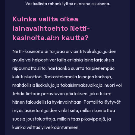
Vastuullista rahankäyttöä nuorena aikuisena.
Kuinka valita oikea
lainavaihtoehto Netti-
kasinoita.ai:n kautta?
Netti-kasinoita.ai tarjoaa arviointityökaluja, joiden
avulla voi helposti vertailla erilaisia lainatarjouksia
riippumatta siitä, haetaanko suurta tai pienempää
kulutusluottoa. Tarkastelemalla lainojen korkoja,
mahdollisia lisäkuluja ja takaisinmaksuaikoja, nuori voi
tehdä tietoon perustuvan päätöksen, joka tukee
hänen taloudellista hyvinvointiaan. Portalilta löytyvät
myös asiantuntijoiden vinkit siitä, milloin kannattaa
suosia joustoluottoja, milloin taas pikavippejä, ja
kuinka välttää ylivelkaantuminen.