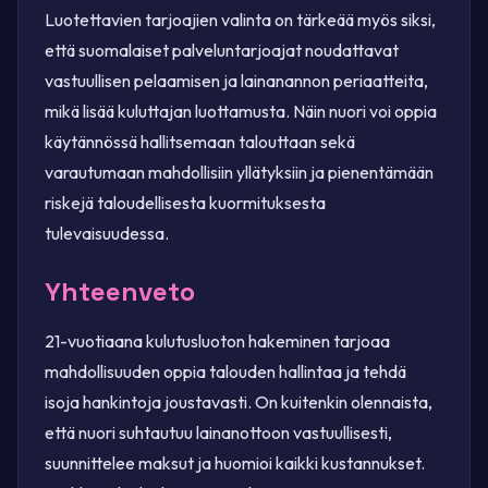
Luotettavien tarjoajien valinta on tärkeää myös siksi,
että suomalaiset palveluntarjoajat noudattavat
vastuullisen pelaamisen ja lainanannon periaatteita,
mikä lisää kuluttajan luottamusta. Näin nuori voi oppia
käytännössä hallitsemaan talouttaan sekä
varautumaan mahdollisiin yllätyksiin ja pienentämään
riskejä taloudellisesta kuormituksesta
tulevaisuudessa.
Yhteenveto
21-vuotiaana kulutusluoton hakeminen tarjoaa
mahdollisuuden oppia talouden hallintaa ja tehdä
isoja hankintoja joustavasti. On kuitenkin olennaista,
että nuori suhtautuu lainanottoon vastuullisesti,
suunnittelee maksut ja huomioi kaikki kustannukset.