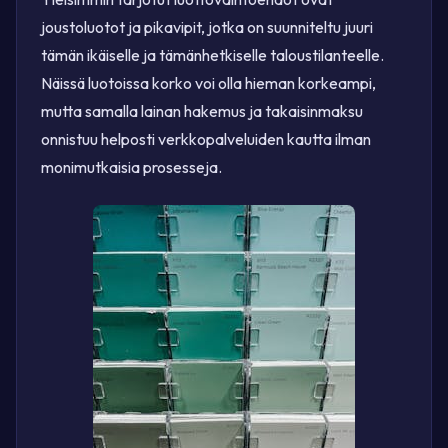
joustoluotot ja pikavipit, jotka on suunniteltu juuri
tämän ikäiselle ja tämänhetkiselle taloustilanteelle.
Näissä luotoissa korko voi olla hieman korkeampi,
mutta samalla lainan hakemus ja takaisinmaksu
onnistuu helposti verkkopalveluiden kautta ilman
monimutkaisia prosesseja.