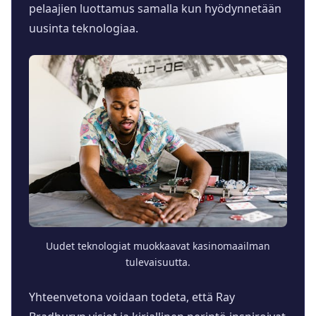
pelaajien luottamus samalla kun hyödynnetään
uusinta teknologiaa.
Uudet teknologiat muokkaavat kasinomaailman
tulevaisuutta.
Yhteenvetona voidaan todeta, että Ray