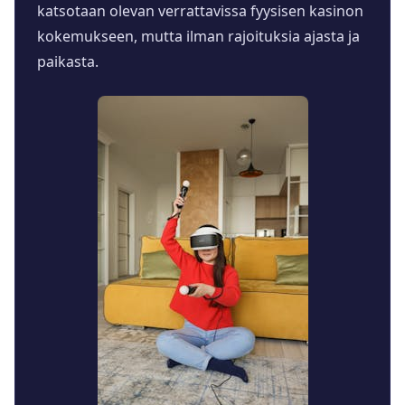
katsotaan olevan verrattavissa fyysisen kasinon
kokemukseen, mutta ilman rajoituksia ajasta ja
paikasta.