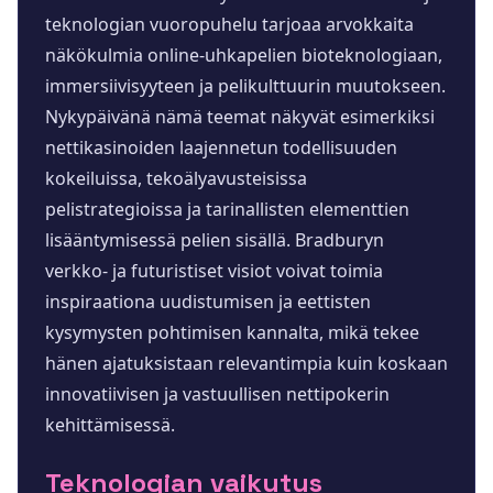
teknologian vuoropuhelu tarjoaa arvokkaita
näkökulmia online-uhkapelien bioteknologiaan,
immersiivisyyteen ja pelikulttuurin muutokseen.
Nykypäivänä nämä teemat näkyvät esimerkiksi
nettikasinoiden laajennetun todellisuuden
kokeiluissa, tekoälyavusteisissa
pelistrategioissa ja tarinallisten elementtien
lisääntymisessä pelien sisällä. Bradburyn
verkko- ja futuristiset visiot voivat toimia
inspiraationa uudistumisen ja eettisten
kysymysten pohtimisen kannalta, mikä tekee
hänen ajatuksistaan relevantimpia kuin koskaan
innovatiivisen ja vastuullisen nettipokerin
kehittämisessä.
Teknologian vaikutus