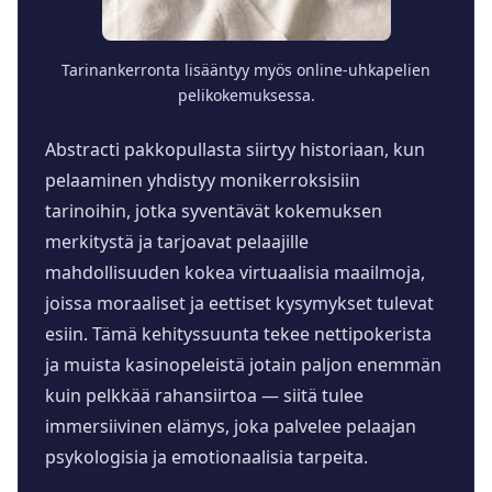
Tarinankerronta lisääntyy myös online-uhkapelien
pelikokemuksessa.
Abstracti pakkopullasta siirtyy historiaan, kun
pelaaminen yhdistyy monikerroksisiin
tarinoihin, jotka syventävät kokemuksen
merkitystä ja tarjoavat pelaajille
mahdollisuuden kokea virtuaalisia maailmoja,
joissa moraaliset ja eettiset kysymykset tulevat
esiin. Tämä kehityssuunta tekee nettipokerista
ja muista kasinopeleistä jotain paljon enemmän
kuin pelkkää rahansiirtoa — siitä tulee
immersiivinen elämys, joka palvelee pelaajan
psykologisia ja emotionaalisia tarpeita.