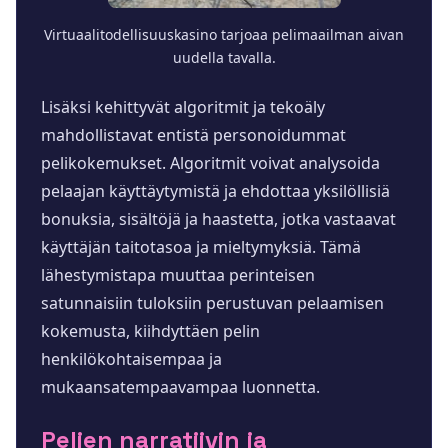
Virtuaalitodellisuuskasino tarjoaa pelimaailman aivan
uudella tavalla.
Lisäksi kehittyvät algoritmit ja tekoäly
mahdollistavat entistä personoidummat
pelikokemukset. Algoritmit voivat analysoida
pelaajan käyttäytymistä ja ehdottaa yksilöllisiä
bonuksia, sisältöjä ja haastetta, jotka vastaavat
käyttäjän taitotasoa ja mieltymyksiä. Tämä
lähestymistapa muuttaa perinteisen
satunnaisiin tuloksiin perustuvan pelaamisen
kokemusta, kiihdyttäen pelin
henkilökohtaisempaa ja
mukaansatempaavampaa luonnetta.
Pelien narratiivin ja