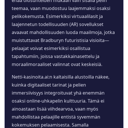
enää olosuhteiden mukaan vain sisällä pelin
teemaa, vaan muodostuu laajemmaksi osaksi
pelikokemusta. Esimerkiksi virtuaalilasit ja
laajennetun todellisuuden (AR) sovellukset
avaavat mahdollisuuden luoda maailmoja, jotka
muistuttavat Bradburyn futuristisia visioita—
pelaajat voivat esimerkiksi osallistua
tapahtumiin, joissa vastakkainasettelu ja
moraalimoraaliset valinnat ovat keskeisiä.
Netti-kasinoita.ai:n kaltaisilla alustoilla näkee,
kuinka digitaaliset tarinat ja pelien
immersiivisyys integroituvat yhä enemmän
osaksi online-uhkapelin kulttuuria. Tämä ei
ainoastaan lisää viihdearvoa, vaan myös
mahdollistaa pelaajille entistä syvemmän
kokemuksen pelaamisesta. Samalla