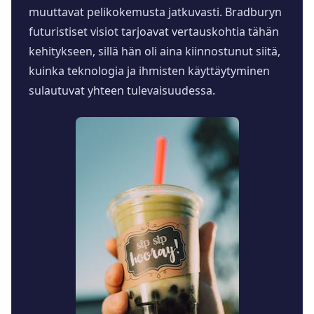
muuttavat pelikokemusta jatkuvasti. Bradburyn
futuristiset visiot tarjoavat vertauskohtia tähän
kehitykseen, sillä hän oli aina kiinnostunut siitä,
kuinka teknologia ja ihmisten käyttäytyminen
sulautuvat yhteen tulevaisuudessa.