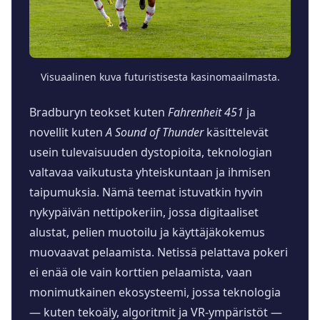
Visuaalinen kuva futuristisesta kasinomaailmasta.
Bradburyn teokset kuten
Fahrenheit 451
ja
novellit kuten
A Sound of Thunder
käsittelevät
usein tulevaisuuden dystopioita, teknologian
valtavaa vaikutusta yhteiskuntaan ja ihmisen
taipumuksia. Nämä teemat istuvatkin hyvin
nykypäivän nettipokeriin, jossa digitaaliset
alustat, pelien muotoilu ja käyttäjäkokemus
muovaavat pelaamista. Netissä pelattava pokeri
ei enää ole vain korttien pelaamista, vaan
monimutkainen ekosysteemi, jossa teknologia
— kuten tekoäly, algoritmit ja VR-ympäristöt —