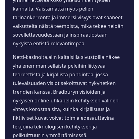
ymmärrettävää koko yhteisön kehityksen
kannalta. Väistämättä myös pelien
tarinankerronta ja immersiivisyys ovat saaneet
vaikutteita näistä teemoista, mikä tekee heidän
sovellettavuudestaan ja inspiraatiostaan
nykyistä entistä relevantimpaa.
Netti-kasinoita.ai:n kaltaisilla sivustoilla näkee
yhä enemmän sellaista peleihin liittyvää
teoreettista ja kirjallista pohdintaa, jossa
tulevaisuuden visiot sekoittuvat nykyhetken
trendien kanssa. Bradburyn visioiden ja
nykyisen online-uhkapelin kehityksen välinen
yhteys korostaa sitä, kuinka kirjallisuus ja
fiktiiviset kuvat voivat toimia edesauttavina
tekijöinä teknologisen kehityksen ja
pelikulttuurin ymmärtämisessä.