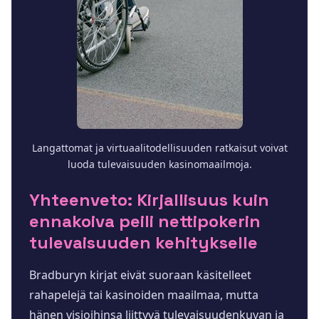
Langattomat ja virtuaalitodellisuuden ratkaisut voivat
luoda tulevaisuuden kasinomaailmoja.
Yhteenveto: Kirjallisuus kuin
ennakoiva peili nettipokerin
tulevaisuuden kehitykselle
Bradburyn kirjat eivät suoraan käsitelleet
rahapelejä tai kasinoiden maailmaa, mutta
hänen visioihinsa liittyvä tulevaisuudenkuvan ja