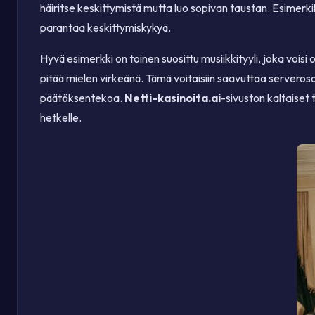
häiritse keskittymistä mutta luo sopivan taustan. Esimer
parantaa keskittymiskykyä.
Hyvä esimerkki on toinen suosittu musiikkityyli, joka voisi ol
pitää mielen virkeänä. Tämä voitaisiin saavuttaa serveroso
päätöksentekoa.
Netti-kasinoita.ai
-sivuston kaltaiset 
hetkelle.