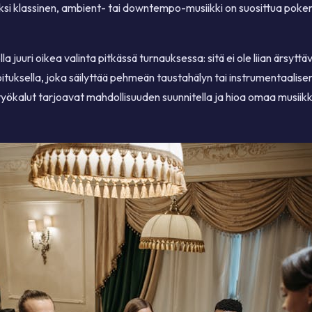
kiksi klassinen, ambient- tai downtempo-musiikki on suosittua poke
la juuri oikea valinta pitkässä turnauksessa: sitä ei ole liian ärsyttäv
ituksella, joka säilyttää pehmeän taustahälyn tai instrumentaalisen 
työkalut tarjoavat mahdollisuuden suunnitella ja hioa omaa musiikkili