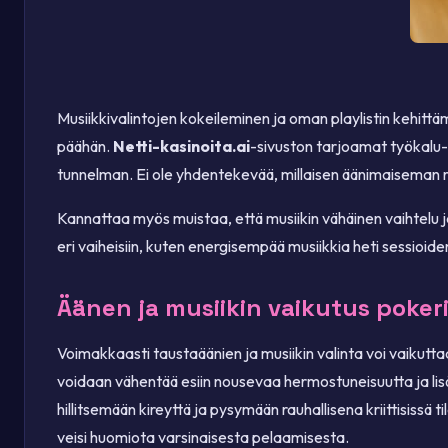
Musiikkivalintojen kokeileminen ja oman playlistin kehittämi
päähän.
Netti-kasinoita.ai
-sivuston tarjoamat työkalu- 
tunnelman. Ei ole yhdentekevää, millaisen äänimaiseman r
Kannattaa myös muistaa, että musiikin vähäinen vaihtelu ja 
eri vaiheisiin, kuten energisempää musiikkia heti sessioide
Äänen ja musiikin vaikutus pokeri
Voimakkaasti taustaäänien ja musiikin valinta voi vaikuttaa
voidaan vähentää esiin nousevaa hermostuneisuutta ja lisä
hillitsemään kireyttä ja pysymään rauhallisena kriittisissä t
veisi huomiota varsinaisesta pelaamisesta.