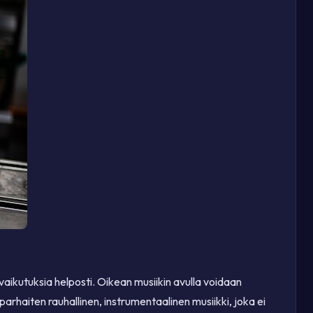
vaikutuksia helposti. Oikean musiikin avulla voidaan
parhaiten rauhallinen, instrumentaalinen musiikki, joka ei