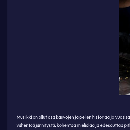
Musiikki on ollut osa kasvojen ja pelien historiaa jo vuos
vähentää jännitystä, kohentaa mielialaa ja edesauttaa pitki