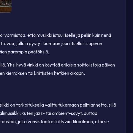
varmistaa, että musiikki istuu itselle ja peliin kuin nenä
avaa, jolloin pystyt luomaan juuri itsellesi sopivan
mään parempia päätöksiä.
. Yksi hyvä vinkki on käyttää erilaisia soittolistoja päivän
n kierroksen tai kriittisten hetkien aikaan.
kki on tarkoituksella valittu tukemaan pelitilannetta, sillä
limusiikki, kuten jazz- tai ambient-sävyt, auttaa
o taustan, joka vahvistaa keskittyvää tilaa ilman, että se