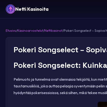
Netti Kasinoita
Etusivu
/
Kasinoarvostelut
/
Nettikasinot
/
Pokeri Songselect – Sopiva Mus
Pokeri Songselect – Sopiva
Pokeri Songselect: Kuinka
Pelimuoto ja tunnelma ovat olennaisia tekijöitä, kun mieti
taustamusiikkiä, joka auttaa pelaajia syventymään peliin 
hyödyntää pokerisessioissa, sekä siihen, mikä tekee musii