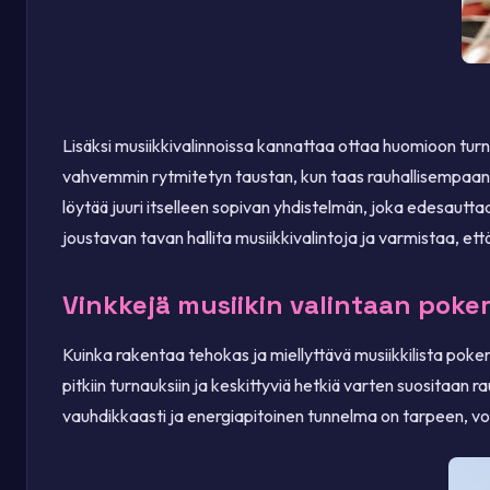
Lisäksi musiikkivalinnoissa kannattaa ottaa huomioon turna
vahvemmin rytmitetyn taustan, kun taas rauhallisempaan ta
löytää juuri itselleen sopivan yhdistelmän, joka edesautt
joustavan tavan hallita musiikkivalintoja ja varmistaa, että
Vinkkejä musiikin valintaan poker
Kuinka rakentaa tehokas ja miellyttävä musiikkilista pok
pitkiin turnauksiin ja keskittyviä hetkiä varten suositaan r
vauhdikkaasti ja energiapitoinen tunnelma on tarpeen, voi 