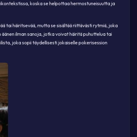
rikontekstissa, koska se helpottaa hermostuneisuutta ja
ää tai häiritsevää, mutta se sisältää riittävästi rytmiä, joka
äänen ilman sanoja, jotka voivat häiritä puhuttelua tai
sta, joka sopii täydellisesti jokaiselle pokerisession