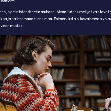
häiriöitä.
den ja pelin intensiteetin mukaan. Aivan kuten urheilijat vaihtavat 
kaa ja hallitsemaan tunnelmaa. Esimerkiksi aloitusvaiheessa voi s
ivinen musiikki.