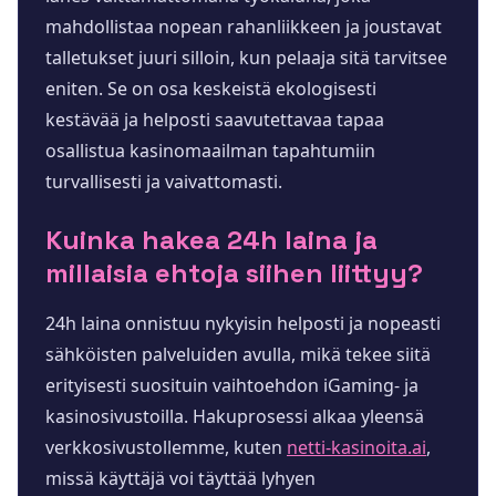
mahdollistaa nopean rahanliikkeen ja joustavat
talletukset juuri silloin, kun pelaaja sitä tarvitsee
eniten. Se on osa keskeistä ekologisesti
kestävää ja helposti saavutettavaa tapaa
osallistua kasinomaailman tapahtumiin
turvallisesti ja vaivattomasti.
Kuinka hakea 24h laina ja
millaisia ehtoja siihen liittyy?
24h laina onnistuu nykyisin helposti ja nopeasti
sähköisten palveluiden avulla, mikä tekee siitä
erityisesti suosituin vaihtoehdon iGaming- ja
kasinosivustoilla. Hakuprosessi alkaa yleensä
verkkosivustollemme, kuten
netti-kasinoita.ai
,
missä käyttäjä voi täyttää lyhyen