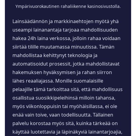
Ympärivuorokautinen rahaliikenne kasinosivustolla.
Lainsäädännön ja markkinaehtojen myötä yhä
useampi lainanantaja tarjoaa mahdollisuuden
hakea 24h laina verkossa, jolloin rahaa voidaan
siirtää tilille muutamassa minuutissa. Tämän
mahdollistaa kehittynyt teknologia ja
automatisoidut prosessit, jotka mahdollistavat
hakemuksen hyväksymisen ja rahan siirron
lähes reaaliajassa. Monille suomalaisille
pelaajille tämä tarkoittaa sitä, että mahdollisuus
osallistua suosikkipeleihinsä milloin tahansa,
myös viikonloppuisin tai myöhäisillassa, ei ole
enää vain toive, vaan todellisuutta. Tällainen
palvelu korostaa myös sitä, kuinka tärkeää on
käyttää luotettavia ja läpinäkyviä lainantarjoajia,