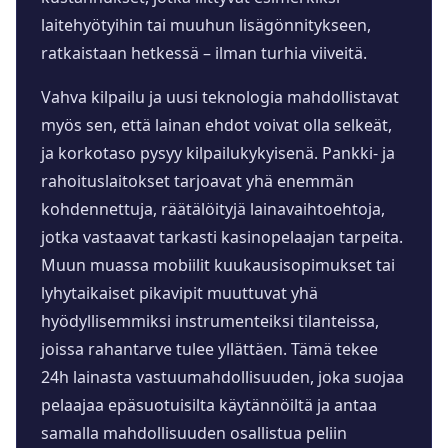
laitehyötyihin tai muuhun lisägönnitykseen,
ratkaistaan hetkessä – ilman turhia viiveitä.
Vahva kilpailu ja uusi teknologia mahdollistavat
myös sen, että lainan ehdot voivat olla selkeät,
ja korkotaso pysyy kilpailukykyisenä. Pankki- ja
rahoituslaitokset tarjoavat yhä enemmän
kohdennettuja, räätälöityjä lainavaihtoehtoja,
jotka vastaavat tarkasti kasinopelaajan tarpeita.
Muun muassa mobiilit kuukausisopimukset tai
lyhytaikaiset pikavipit muuttuvat yhä
hyödyllisemmiksi instrumenteiksi tilanteissa,
joissa rahantarve tulee yllättäen. Tämä tekee
24h lainasta vastuumahdollisuuden, joka suojaa
pelaajaa epäsuotuisilta käytännöiltä ja antaa
samalla mahdollisuuden osallistua peliin