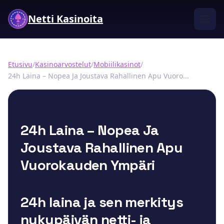
Netti Kasinoita
Etusivu
/
Kasinoarvostelut
/
Mobiilikasinot
/
24h Laina – Nopea Ja Joustava Rahallinen Apu Vuoro...
24h Laina – Nopea Ja
Joustava Rahallinen Apu
Vuorokauden Ympäri
24h laina ja sen merkitys
nykypäivän netti- ja