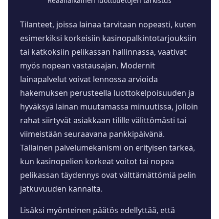
Reaaliaikainen luottotietojen tarkistus
Tilanteet, joissa lainaa tarvitaan nopeasti, kuten
esimerkiksi korkeisiin kasinopalkintotarjouksiin
tai katkoksiin pelikassan hallinnassa, vaativat
myös nopean vastausajan. Modernit
lainapalvelut voivat lennossa arvioida
hakemuksen perusteella luottokelpoisuuden ja
hyväksyä lainan muutamassa minuutissa, jolloin
rahat siirtyvät asiakkaan tilille välittömästi tai
viimeistään seuraavana pankkipäivänä.
Tällainen palvelumekanismi on erityisen tärkeä,
kun kasinopelien korkeat voitot tai nopea
pelikassan täydennys ovat välttämättömiä pelin
jatkuvuuden kannalta.
Lisäksi myönteinen päätös edellyttää, että