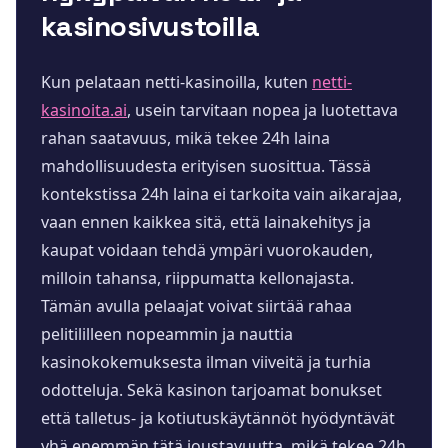
kasinosivustoilla
Kun pelataan netti-kasinoilla, kuten
netti-
kasinoita.ai
, usein tarvitaan nopea ja luotettava
rahan saatavuus, mikä tekee 24h laina
mahdollisuudesta erityisen suosittua. Tässä
kontekstissa 24h laina ei tarkoita vain aikarajaa,
vaan ennen kaikkea sitä, että lainakehitys ja
kaupat voidaan tehdä ympäri vuorokauden,
milloin tahansa, riippumatta kellonajasta.
Tämän avulla pelaajat voivat siirtää rahaa
pelitililleen nopeammin ja nauttia
kasinokokemuksesta ilman viiveitä ja turhia
odotteluja. Sekä kasinon tarjoamat bonukset
että talletus- ja kotiutuskäytännöt hyödyntävät
yhä enemmän tätä joustavuutta, mikä tekee 24h