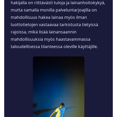
hakijalla on riittävästi tuloja ja lainanhoitokykyä,
mutta samalla monilla palveluntarjoajilla on
mahdollisuus hakea lainaa myös ilman
luottotietojen vastaavaa tarkistusta tietyissä
rajoissa, mikä lisää lainansaannin
mahdollisuuksia myös haastavammassa
taloudellisessa tilanteessa oleville käyttäjille.