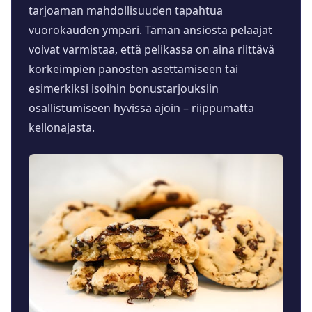
tarjoaman mahdollisuuden tapahtua
vuorokauden ympäri. Tämän ansiosta pelaajat
voivat varmistaa, että pelikassa on aina riittävä
korkeimpien panosten asettamiseen tai
esimerkiksi isoihin bonustarjouksiin
osallistumiseen hyvissä ajoin – riippumatta
kellonajasta.