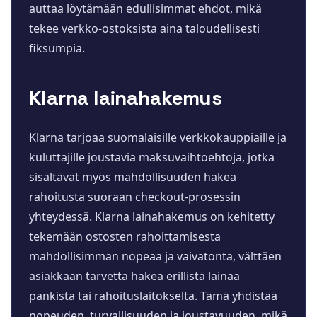
auttaa löytämään edullisimmat ehdot, mikä
tekee verkko-ostoksista aina taloudellisesti
fiksumpia.
Klarna lainahakemus
Klarna tarjoaa suomalaisille verkkokauppiaille ja
kuluttajille joustavia maksuvaihtoehtoja, jotka
sisältävät myös mahdollisuuden hakea
rahoitusta suoraan checkout-prosessin
yhteydessä. Klarna lainahakemus on kehitetty
tekemään ostosten rahoittamisesta
mahdollisimman nopeaa ja vaivatonta, välttäen
asiakkaan tarvetta hakea erillistä lainaa
pankista tai rahoituslaitokselta. Tämä yhdistää
nopeuden, turvallisuuden ja joustavuuden, mikä