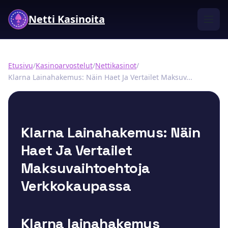
Netti Kasinoita
Etusivu
/
Kasinoarvostelut
/
Nettikasinot
/
Klarna Lainahakemus: Näin Haet Ja Vertailet Maksuv...
Klarna Lainahakemus: Näin
Haet Ja Vertailet
Maksuvaihtoehtoja
Verkkokaupassa
Klarna lainahakemus