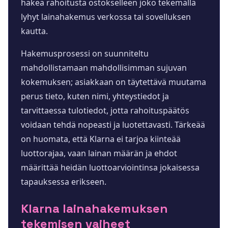
hakea rahoitusta ostokselleen joko tekemällä
lyhyt lainahakemus verkossa tai sovelluksen
kautta.
Hakemusprosessi on suunniteltu
mahdollistamaan mahdollisimman sujuvan
kokemuksen; asiakkaan on täytettävä muutama
perus tieto, kuten nimi, yhteystiedot ja
tarvittaessa tulotiedot, jotta rahoituspäätös
voidaan tehdä nopeasti ja luotettavasti. Tärkeää
on huomata, että Klarna ei tarjoa kiinteää
luottorajaa, vaan lainan määrän ja ehdot
määrittää heidän luottoarviointinsa jokaisessa
tapauksessa erikseen.
Klarna lainahakemuksen
tekemisen vaiheet