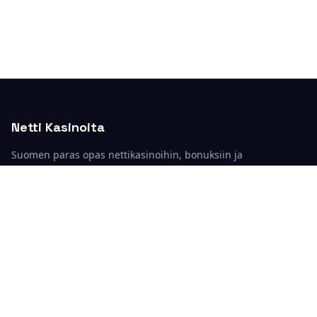
Netti Kasinoita
Suomen paras opas nettikasinoihin, bonuksiin ja
kasinopeleihin.
Kategoriat
Kasinoarvostelut
Kasinopelit
Bonukset