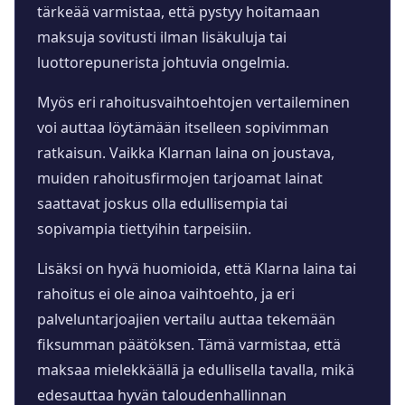
tärkeää varmistaa, että pystyy hoitamaan
maksuja sovitusti ilman lisäkuluja tai
luottorepunerista johtuvia ongelmia.
Myös eri rahoitusvaihtoehtojen vertaileminen
voi auttaa löytämään itselleen sopivimman
ratkaisun. Vaikka Klarnan laina on joustava,
muiden rahoitusfirmojen tarjoamat lainat
saattavat joskus olla edullisempia tai
sopivampia tiettyihin tarpeisiin.
Lisäksi on hyvä huomioida, että Klarna laina tai
rahoitus ei ole ainoa vaihtoehto, ja eri
palveluntarjoajien vertailu auttaa tekemään
fiksumman päätöksen. Tämä varmistaa, että
maksaa mielekkäällä ja edullisella tavalla, mikä
edesauttaa hyvän taloudenhallinnan