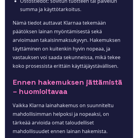
Ostostiedot: sovitun tuotteen tai palvelun
summa ja käyttötarkoitus.
Nämä tiedot auttavat Klarnaa tekemään
päätöksen lainan myöntämisestä sekä
arvioimaan takaisinmaksukyvyn. Hakemuksen
täyttäminen on kuitenkin hyvin nopeaa, ja
vastauksen voi saada sekunneissa, mikä tekee
koko prosessista erittäin käyttäjäystävällisen.
Ennen hakemuksen jättämistä
– huomioitavaa
Vaikka Klarna lainahakemus on suunniteltu
mahdollisimman helpoksi ja nopeaksi, on
tärkeää arvioida omat taloudelliset
mahdollisuudet ennen lainan hakemista.