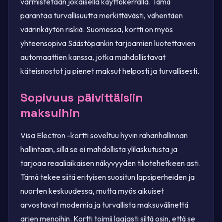
varmistetaan jokaisella käyttökerralla. Tämä
parantaa turvallisuutta merkittävästi, vähentäen
väärinkäytön riskiä. Suomessa, kortti on myös
yhteensopiva Säästöpankin tarjoamien luotettavien
automaattien kanssa, jotka mahdollistavat
käteisnostot ja pienet maksut helposti ja turvallisesti.
Sopivuus päivittäisiin
maksuihin
Visa Electron -kortti soveltuu hyvin rahanhallinnan
hallintaan, sillä se ei mahdollista ylilaskutusta ja
tarjoaa reaaliaikaisen näkyvyyden tiliotehetkeen asti.
Tämä tekee siitä erityisen suositun lapsiperheiden ja
nuorten keskuudessa, mutta myös aikuiset
arvostavat modernia ja turvallista maksuvälinettä
arjen menoihin. Kortti toimii laajasti siltä osin, että se