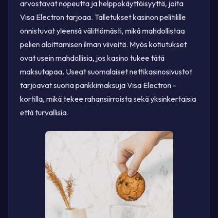
arvostavat nopeutta ja helppokäyttöisyyttä, joita
Visa Electron tarjoaa. Talletukset kasinon pelitilille
onnistuvat yleensä välittömästi, mikä mahdollistaa
pelien aloittamisen ilman viiveitä. Myös kotiutukset
ovat usein mahdollisia, jos kasino tukee tätä
maksutapaa. Useat suomalaiset nettikasinosivustot
tarjoavat suoria pankkimaksuja Visa Electron -
kortilla, mikä tekee rahansiirroista sekä yksinkertaisia
että turvallisia.