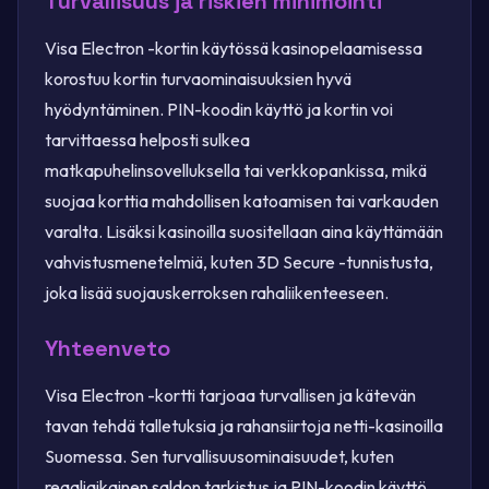
Turvallisuus ja riskien minimointi
Visa Electron -kortin käytössä kasinopelaamisessa
korostuu kortin turvaominaisuuksien hyvä
hyödyntäminen. PIN-koodin käyttö ja kortin voi
tarvittaessa helposti sulkea
matkapuhelinsovelluksella tai verkkopankissa, mikä
suojaa korttia mahdollisen katoamisen tai varkauden
varalta. Lisäksi kasinoilla suositellaan aina käyttämään
vahvistusmenetelmiä, kuten 3D Secure -tunnistusta,
joka lisää suojauskerroksen rahaliikenteeseen.
Yhteenveto
Visa Electron -kortti tarjoaa turvallisen ja kätevän
tavan tehdä talletuksia ja rahansiirtoja netti-kasinoilla
Suomessa. Sen turvallisuusominaisuudet, kuten
reaaliaikainen saldon tarkistus ja PIN-koodin käyttö,