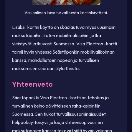
Visuaalinen kuva turvallisesta kortinkäytöstä.
Lisäksi, kortin käyttö on skaalautuva myös uusimpiin
maksutapoihin, kuten mobiilimaksuihin, jotka
yleistyvät jatkuvasti Suomessa. Visa Electron -kortti
toimii hyvin yhdessä Säästöpankin mobiilivalikoiman
kanssa, mahdollistaen nopean ja turvallisen
maksamisen suoraan älylaitteista.
Yhteenveto
Säästöpankki Visa Electron -kortti on tehokas ja
turvallinen keino päivittäiseen raha-asiointiin
Suomessa. Sen tiukat turvallisuusominaisuudet,
helppokäyttöisyys ja laaja yhteensopivuus eri
maksutapojen kanssa tekevät siitä hyvän valinnan