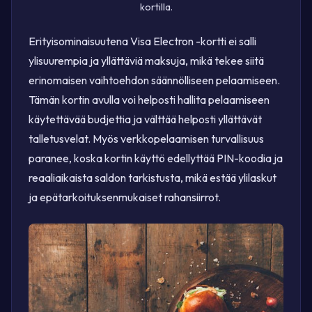
kortilla.
Erityisominaisuutena Visa Electron -kortti ei salli
ylisuurempia ja yllättäviä maksuja, mikä tekee siitä
erinomaisen vaihtoehdon säännölliseen pelaamiseen.
Tämän kortin avulla voi helposti hallita pelaamiseen
käytettävää budjettia ja välttää helposti yllättävät
talletusvelat. Myös verkkopelaamisen turvallisuus
paranee, koska kortin käyttö edellyttää PIN-koodia ja
reaaliaikaista saldon tarkistusta, mikä estää ylilaskut
ja epätarkoituksenmukaiset rahansiirrot.