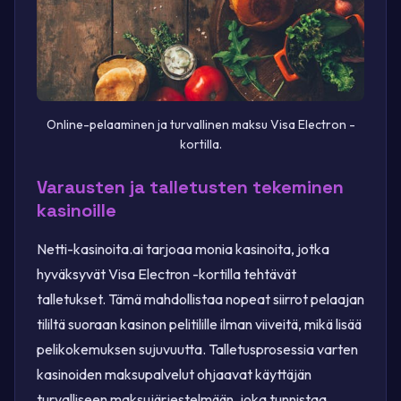
Online-pelaaminen ja turvallinen maksu Visa Electron -
kortilla.
Varausten ja talletusten tekeminen
kasinoille
Netti-kasinoita.ai tarjoaa monia kasinoita, jotka
hyväksyvät Visa Electron -kortilla tehtävät
talletukset. Tämä mahdollistaa nopeat siirrot pelaajan
tililtä suoraan kasinon pelitilille ilman viiveitä, mikä lisää
pelikokemuksen sujuvuutta. Talletusprosessia varten
kasinoiden maksupalvelut ohjaavat käyttäjän
turvalliseen maksujärjestelmään, joka tunnistaa