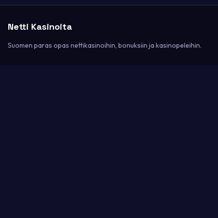
Netti Kasinoita
Suomen paras opas nettikasinoihin, bonuksiin ja kasinopeleihin.
Kategoriat
Kasinoarvostelut
Kasinopelit
Bonukset
Maksutavat
Sivusto
Etusivu
Yhteystiedot
Sivukartta