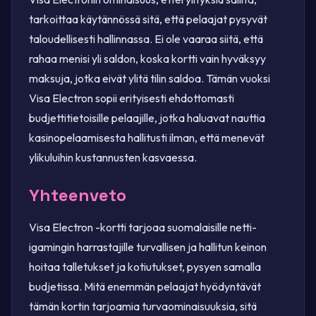
tarkoittaa käytännössä sitä, että pelaajat pysyvät
taloudellisesti hallinnassa. Ei ole vaaraa siitä, että
rahaa menisi yli saldon, koska kortti vain hyväksyy
maksuja, jotka eivät ylitä tilin saldoa. Tämän vuoksi
Visa Electron sopii erityisesti ehdottomasti
budjettitietoisille pelaajille, jotka haluavat nauttia
kasinopelaamisesta hallitusti ilman, että menevät
ylikuluihin kustannusten kasvaessa.
Yhteenveto
Visa Electron -kortti tarjoaa suomalaisille netti-
igamingin harrastajille turvallisen ja hallitun keinon
hoitaa talletukset ja kotiutukset, pysyen samalla
budjetissa. Mitä enemmän pelaajat hyödyntävät
tämän kortin tarjoamia turvaominaisuuksia, sitä