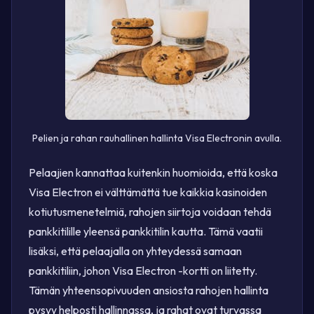
Pelien ja rahan rauhallinen hallinta Visa Electronin avulla.
Pelaajien kannattaa kuitenkin huomioida, että koska
Visa Electron ei välttämättä tue kaikkia kasinoiden
kotiutusmenetelmiä, rahojen siirtoja voidaan tehdä
pankkitilille yleensä pankkitilin kautta. Tämä vaatii
lisäksi, että pelaajalla on yhteydessä samaan
pankkitiliin, johon Visa Electron -kortti on liitetty.
Tämän yhteensopivuuden ansiosta rahojen hallinta
pysyy helposti hallinnassa, ja rahat ovat turvassa