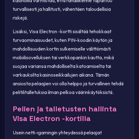
kasinoilla varmistaa, että rahaliikenne tapahtuu
turvallisesti ja hallitusti, vähentäen taloudellisia
riskejä.
Lisäksi, Visa Electron -kortti sisältää tehokkaat
turvaominaisuudet, kuten PIN-koodin käytön ja
mahdollisuuden kortin sulkemiselle välittömästi
mobiilisovelluksen tai verkkopankin kautta, mikä
suojaa variansa mahdolliselta katoamiselta tai
varkauksilta kasinoseikkailujen aikana. Tämän
ansiosta pelaajien voi olla helppo ja turvallinen tehdä
pelitilitalletuksia ilman pelkoa väärinkäytöksistä.
Pelien ja talletusten hallinta
Visa Electron -kortilla
Usein netti-igamingin yhteydessä pelaajat