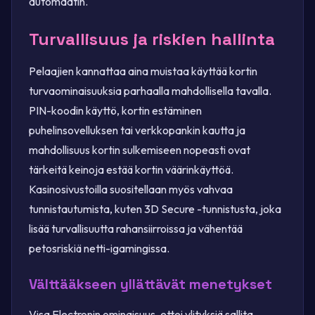
automaatin.
Turvallisuus ja riskien hallinta
Pelaajien kannattaa aina muistaa käyttää kortin
turvaominaisuuksia parhaalla mahdollisella tavalla.
PIN-koodin käyttö, kortin estäminen
puhelinsovelluksen tai verkkopankin kautta ja
mahdollisuus kortin sulkemiseen nopeasti ovat
tärkeitä keinoja estää kortin väärinkäyttöä.
Kasinosivustoilla suositellaan myös vahvaa
tunnistautumista, kuten 3D Secure -tunnistusta, joka
lisää turvallisuutta rahansiirroissa ja vähentää
petosriskiä netti-igamingissa.
Välttääkseen yllättävät menetykset
Visa Electronin ominaisuus, ettei ylityksiä sallita,