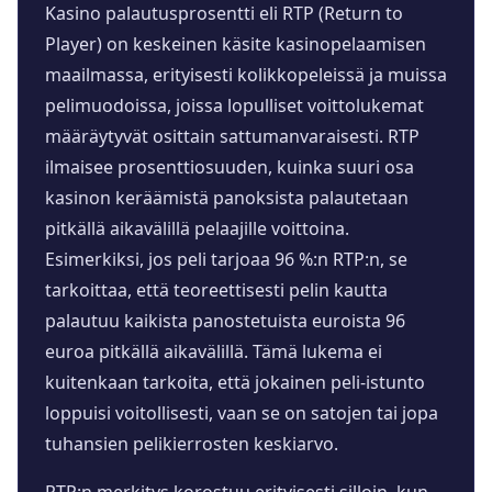
Kasino palautusprosentti eli RTP (Return to
Player) on keskeinen käsite kasinopelaamisen
maailmassa, erityisesti kolikkopeleissä ja muissa
pelimuodoissa, joissa lopulliset voittolukemat
määräytyvät osittain sattumanvaraisesti. RTP
ilmaisee prosenttiosuuden, kuinka suuri osa
kasinon keräämistä panoksista palautetaan
pitkällä aikavälillä pelaajille voittoina.
Esimerkiksi, jos peli tarjoaa 96 %:n RTP:n, se
tarkoittaa, että teoreettisesti pelin kautta
palautuu kaikista panostetuista euroista 96
euroa pitkällä aikavälillä. Tämä lukema ei
kuitenkaan tarkoita, että jokainen peli-istunto
loppuisi voitollisesti, vaan se on satojen tai jopa
tuhansien pelikierrosten keskiarvo.