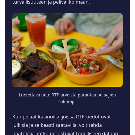
turvallisuuteen ja pelivalikoimaan.
Luotettava tieto RTP-arvoista parantaa pelaajien
valintoja.
Kun pelaat kasinoilla, joissa RTP-tiedot ovat
julkisia ja selkeästi saatavilla, voit tehdä
päätöksiä, jotka perustuvat todelliseen dataan.