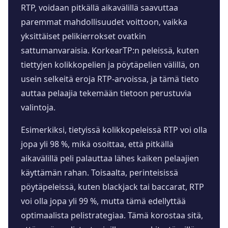
RTP, voidaan pitkällä aikavälillä saavuttaa
paremmat mahdollisuudet voittoon, vaikka
yksittäiset pelikierrokset ovatkin
sattumanvaraisia. KorkearTP:n peleissä, kuten
tiettyjen kolikkopelien ja pöytäpelien välillä, on
usein selkeitä eroja RTP-arvoissa, ja tämä tieto
auttaa pelaajia tekemään tietoon perustuvia
valintoja.
Esimerkiksi, tietyissä kolikkopeleissä RTP voi olla
jopa yli 98 %, mikä osoittaa, että pitkällä
aikavälillä peli palauttaa lähes kaiken pelaajien
käyttämän rahan. Toisaalta, perinteisissä
pöytäpeleissä, kuten blackjack tai baccarat, RTP
voi olla jopa yli 99 %, mutta tämä edellyttää
optimaalista pelistrategiaa. Tämä korostaa sitä,