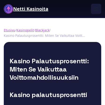
Netti Kasinoita
Etusivu
/
Kasinopelit
/
Blackjack
/
Kasino Palautusprosentti: Miten Se Vaikuttaa Voitt...
Kasino Palautusprosentti:
Miten Se Vaikuttaa
Voittomahdollisuuksiin
Kasino palautusprosentti