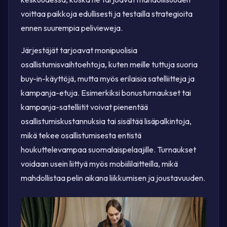
voittaa paikkoja edullisesti ja testailla strategioita
ennen suurempia pelivieweja.
Järjestäjät tarjoavat monipuolisia
osallistumisvaihtoehtoja, kuten meille tuttuja suoria
buy-in-käyttöjä, mutta myös erilaisia satelliitteja ja
kampanja-etuja. Esimerkiksi bonusturnaukset tai
kampanja-satelliitit voivat pienentää
osallistumiskustannuksia tai sisältää lisäpalkintoja,
mikä tekee osallistumisesta entistä
houkuttelevampaa suomalaispelaajille. Turnaukset
voidaan usein liittyä myös mobiililaitteilla, mikä
mahdollistaa pelin aikana liikkumisen ja joustavuuden.