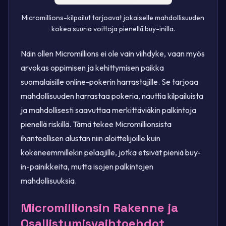
Micromillions-kilpailut tarjoavat jokaiselle mahdollisuuden
kokea suuria voittoja pienellä buy-inilla.
Näin ollen Micromillions ei ole vain viihdyke, vaan myös
arvokas oppimisen ja kehittymisen paikka
suomalaisille online-pokerin harrastajille. Se tarjoaa
mahdollisuuden harrastaa pokeria, nauttia kilpailuista
ja mahdollisesti saavuttaa merkittäviäkin palkintoja
pienellä riskillä. Tämä tekee Micromillionsista
ihanteellisen alustan niin aloittelijoille kuin
kokeneemmillekin pelaajille, jotka etsivät pieniä buy-
in-painikkeita, mutta isojen palkintojen
mahdollisuuksia.
Micromillionsin Rakenne ja
Osallistumisvaihtoehdot