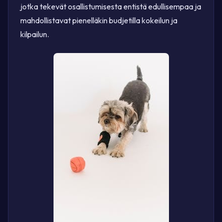
jotka tekevät osallistumisesta entistä edullisempaa ja
mahdollistavat pienelläkin budjetilla kokeilun ja
kilpailun.