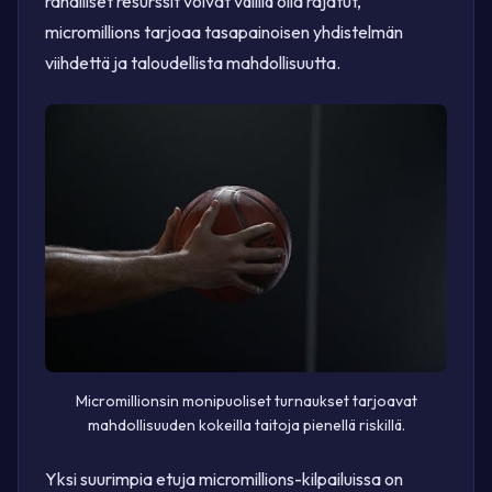
rahalliset resurssit voivat välillä olla rajatut,
micromillions tarjoaa tasapainoisen yhdistelmän
viihdettä ja taloudellista mahdollisuutta.
Micromillionsin monipuoliset turnaukset tarjoavat
mahdollisuuden kokeilla taitoja pienellä riskillä.
Yksi suurimpia etuja micromillions-kilpailuissa on