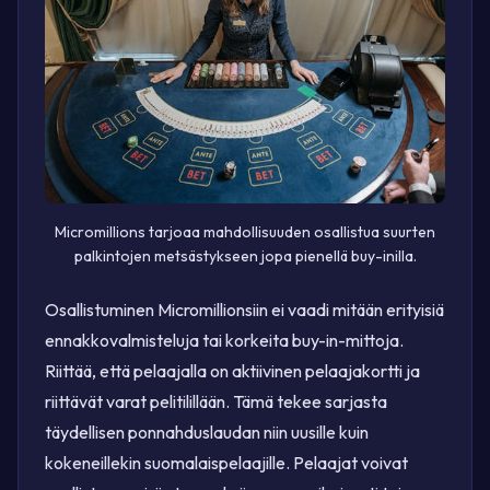
Micromillions tarjoaa mahdollisuuden osallistua suurten
palkintojen metsästykseen jopa pienellä buy-inilla.
Osallistuminen Micromillionsiin ei vaadi mitään erityisiä
ennakkovalmisteluja tai korkeita buy-in-mittoja.
Riittää, että pelaajalla on aktiivinen pelaajakortti ja
riittävät varat pelitilillään. Tämä tekee sarjasta
täydellisen ponnahduslaudan niin uusille kuin
kokeneillekin suomalaispelaajille. Pelaajat voivat