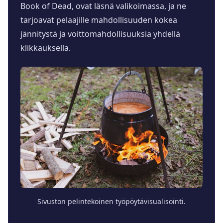
Book of Dead, ovat läsnä valikoimassa, ja ne
tarjoavat pelaajille mahdollisuuden kokea
jännitystä ja voittomahdollisuuksia yhdellä
klikkauksella.
Sivuston pelintekoinen työpöytävisualisointi.