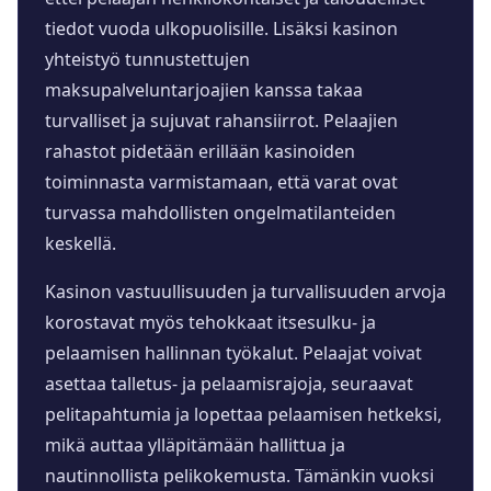
tiedot vuoda ulkopuolisille. Lisäksi kasinon
yhteistyö tunnustettujen
maksupalveluntarjoajien kanssa takaa
turvalliset ja sujuvat rahansiirrot. Pelaajien
rahastot pidetään erillään kasinoiden
toiminnasta varmistamaan, että varat ovat
turvassa mahdollisten ongelmatilanteiden
keskellä.
Kasinon vastuullisuuden ja turvallisuuden arvoja
korostavat myös tehokkaat itsesulku- ja
pelaamisen hallinnan työkalut. Pelaajat voivat
asettaa talletus- ja pelaamisrajoja, seuraavat
pelitapahtumia ja lopettaa pelaamisen hetkeksi,
mikä auttaa ylläpitämään hallittua ja
nautinnollista pelikokemusta. Tämänkin vuoksi