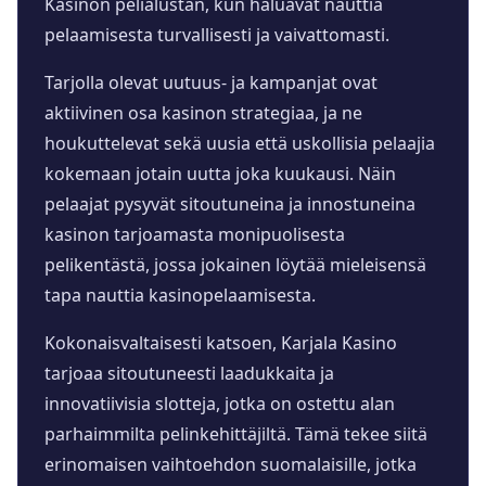
Kasinon pelialustan, kun haluavat nauttia
pelaamisesta turvallisesti ja vaivattomasti.
Tarjolla olevat uutuus- ja kampanjat ovat
aktiivinen osa kasinon strategiaa, ja ne
houkuttelevat sekä uusia että uskollisia pelaajia
kokemaan jotain uutta joka kuukausi. Näin
pelaajat pysyvät sitoutuneina ja innostuneina
kasinon tarjoamasta monipuolisesta
pelikentästä, jossa jokainen löytää mieleisensä
tapa nauttia kasinopelaamisesta.
Kokonaisvaltaisesti katsoen, Karjala Kasino
tarjoaa sitoutuneesti laadukkaita ja
innovatiivisia slotteja, jotka on ostettu alan
parhaimmilta pelinkehittäjiltä. Tämä tekee siitä
erinomaisen vaihtoehdon suomalaisille, jotka