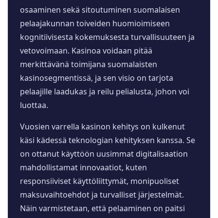
osaaminen sekä sitoutuminen suomalaisen
pelaajakunnan toiveiden huomioimiseen
kognitiivisesta kokemuksesta turvallisuuteen ja
vetovoimaan. Kasinoa voidaan pitää
merkittävänä toimijana suomalaisten
kasinosegmentissä, ja sen visio on tarjota
pelaajille laadukas ja reilu pelialusta, johon voi
luottaa.
Vuosien varrella kasinon kehitys on kulkenut
käsi kädessä teknologian kehityksen kanssa. Se
on ottanut käyttöön uusimmat digitalisaation
mahdollistamat innovaatiot, kuten
responsiiviset käyttöliittymät, monipuoliset
maksuvaihtoehdot ja turvalliset järjestelmät.
Näin varmistetaan, että pelaaminen on paitsi