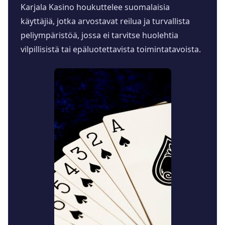
Karjala Kasino houkuttelee suomalaisia
käyttäjiä, jotka arvostavat reilua ja turvallista
peliympäristöä, jossa ei tarvitse huolehtia
vilpillisistä tai epäluotettavista toimintatavoista.