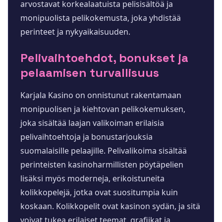
arvostavat korkealaatuista pelisisältöä ja
monipuolista pelikokemusta, joka yhdistää
perinteet ja nykyaikaisuuden.
Pelivaihtoehdot, bonukset ja
pelaamisen turvallisuus
Karjala Kasino on onnistunut rakentamaan
monipuolisen ja kiehtovan pelikokemuksen,
joka sisältää laajan valikoiman erilaisia
pelivaihtoehtoja ja bonustarjouksia
suomalaisille pelaajille. Pelivalikoima sisältää
perinteisten kasinoharmillisten pöytäpelien
lisäksi myös moderneja, erikoistuneita
kolikkopelejä, jotka ovat suositumpia kuin
koskaan. Kolikkopelit ovat kasinon sydän, ja sitä
voivat tukea erilaiset teemat, grafiikat ja