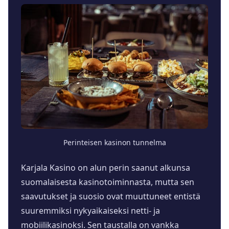
Perinteisen kasinon tunnelma
Karjala Kasino on alun perin saanut alkunsa
suomalaisesta kasinotoiminnasta, mutta sen
saavutukset ja suosio ovat muuttuneet entistä
suuremmiksi nykyaikaiseksi netti- ja
mobiilikasinoksi. Sen taustalla on vankka