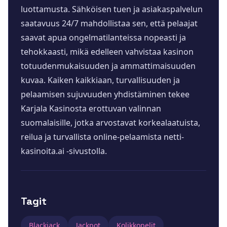
luottamusta. Sähköisen tuen ja asiakaspalvelun
saatavuus 24/7 mahdollistaa sen, että pelaajat
saavat apua ongelmatilanteissa nopeasti ja
tehokkaasti, mikä edelleen vahvistaa kasinon
totuudenmukaisuuden ja ammattimaisuuden
kuvaa. Kaiken kaikkiaan, turvallisuuden ja
pelaamisen sujuvuuden yhdistäminen tekee
Karjala Kasinosta erottuvan valinnan
suomalaisille, jotka arvostavat korkealaatuista,
reilua ja turvallista online-pelaamista netti-
kasinoita.ai -sivustolla.
Tagit
Blackjack
Jackpot
Kolikkopelit