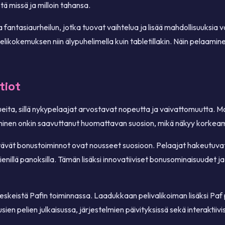
ä missä ja milloin tahansa.
ja fantasiaurheilun, jotka tuovat vaihtelua ja lisää mahdollisuuksia
likokemuksen niin älypuhelimella kuin tabletillakin. Näin pelaamine
tiot
ita, sillä nykypelaajat arvostavat nopeutta ja vaivattomuutta. Mobii
pelaaminen onkin saavuttanut huomattavan suosion, mikä näkyy kork
ävät bonustoiminnot ovat nousseet suosioon. Pelaajat hakeutuvat pe
ienillä panoksilla. Tämän lisäksi innovatiiviset bonusominaisuudet 
skeistä Pafin toiminnassa. Laadukkaan pelivalikoiman lisäksi Paf 
 pelien julkaisussa, järjestelmien päivityksissä sekä interaktiivis