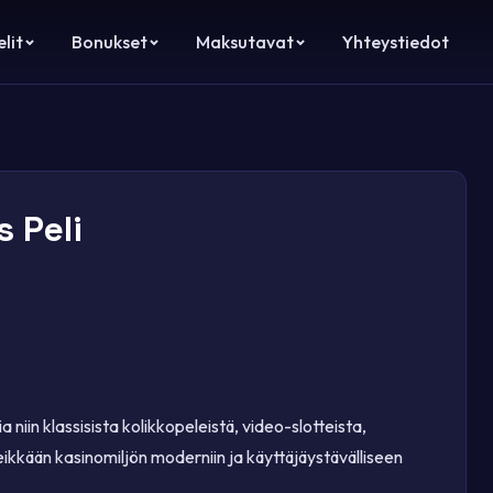
lit
Bonukset
Maksutavat
Yhteystiedot
s Peli
 niin klassisista kolikkopeleistä, video-slotteista,
eikkään kasinomiljön moderniin ja käyttäjäystävälliseen