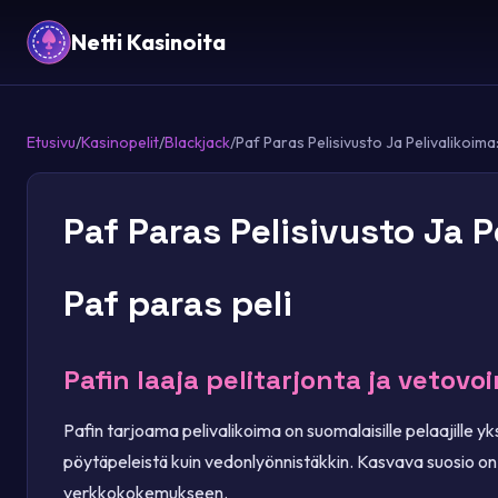
Netti Kasinoita
Etusivu
/
Kasinopelit
/
Blackjack
/
Paf Paras Pelisivusto Ja Pelivalikoima:
Paf Paras Pelisivusto Ja P
Paf paras peli
Pafin laaja pelitarjonta ja vetovo
Pafin tarjoama pelivalikoima on suomalaisille pelaajille yks
pöytäpeleistä kuin vedonlyönnistäkkin. Kasvava suosio on o
verkkokokemukseen.