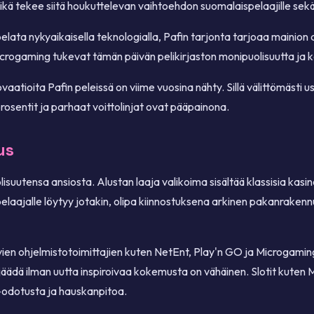
kä tekee siitä houkuttelevan vaihtoehdon suomalaispelaajille sekä
pelata nykyaikaisella teknologialla, Pafin tarjonta tarjoaa mainio
crogaming tukevat tämän päivän pelikirjaston monipuolisuutta ja 
novaatioita Pafin peleissä on viime vuosina nähty. Sillä välittömästi 
prosentit ja parhaat voittolinjat ovat pääpainona.
us
isuutensa ansiosta. Alustan laaja valikoima sisältää klassisia kasi
 pelaajalle löytyy jotakin, olipa kiinnostuksena arkinen pakanraken
avien ohjelmistotoimittajien kuten NetEnt, Play'n GO ja Microgami
ki jäädä ilman uutta inspiroivaa kokemusta on vähäinen. Slotit kut
o-odotusta ja hauskanpitoa.