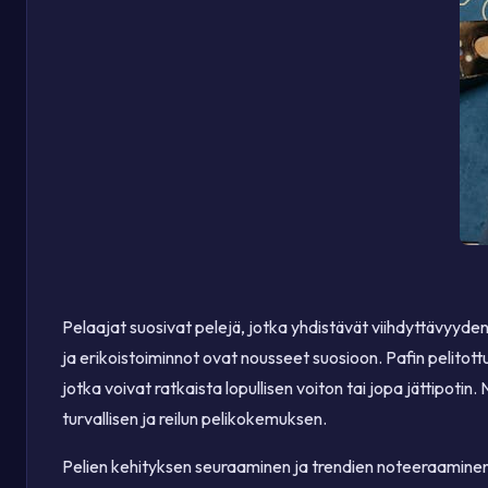
Pelaajat suosivat pelejä, jotka yhdistävät viihdyttävyyde
ja erikoistoiminnot ovat nousseet suosioon. Pafin pelito
jotka voivat ratkaista lopullisen voiton tai jopa jättipotin
turvallisen ja reilun pelikokemuksen.
Pelien kehityksen seuraaminen ja trendien noteeraaminen 