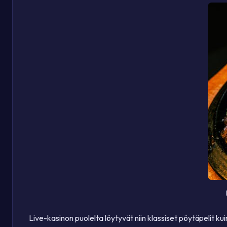
Live-kasinon puolelta löytyvät niin klassiset pöytäpelit ku