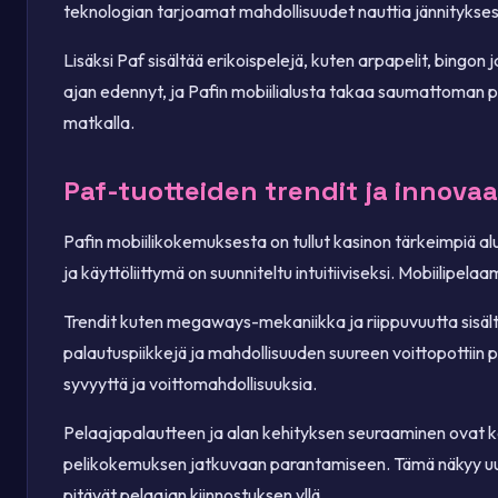
teknologian tarjoamat mahdollisuudet nauttia jännityksest
Lisäksi Paf sisältää erikoispelejä, kuten arpapelit, bingon 
ajan edennyt, ja Pafin mobiilialusta takaa saumattoman pe
matkalla.
Paf-tuotteiden trendit ja innovaa
Pafin mobiilikokemuksesta on tullut kasinon tärkeimpiä alue
ja käyttöliittymä on suunniteltu intuitiiviseksi. Mobiili
Trendit kuten megaways-mekaniikka ja riippuvuutta sisält
palautuspiikkejä ja mahdollisuuden suureen voittopottiin p
syvyyttä ja voittomahdollisuuksia.
Pelaajapalautteen ja alan kehityksen seuraaminen ovat ke
pelikokemuksen jatkuvaan parantamiseen. Tämä näkyy uusien
pitävät pelaajan kiinnostuksen yllä.