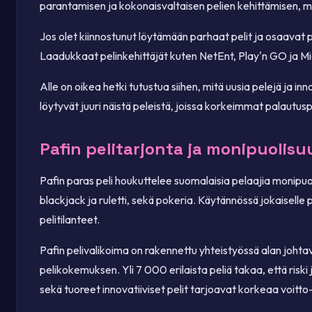
parantamisen ja kokonaisvaltaisen pelien kehittämisen, mi
Jos olet kiinnostunut löytämään parhaat pelit ja osaavat 
Laadukkaat pelinkehittäjät kuten NetEnt, Play'n GO ja Mi
Alle on oikea hetki tutustua siihen, mitä uusia pelejä ja in
löytyvät juuri näistä peleistä, joissa korkeimmat palautus
Pafin pelitarjonta ja monipuolisu
Pafin paras peli houkuttelee suomalaisia pelaajia monipuol
blackjack ja ruletti, sekä pokeria. Käytännössä jokaiselle
pelitilanteet.
Pafin pelivalikoima on rakennettu yhteistyössä alan joht
pelikokemuksen. Yli 7 000 erilaista peliä takaa, että ris
sekä tuoreet innovatiiviset pelit tarjoavat korkeaa voitt