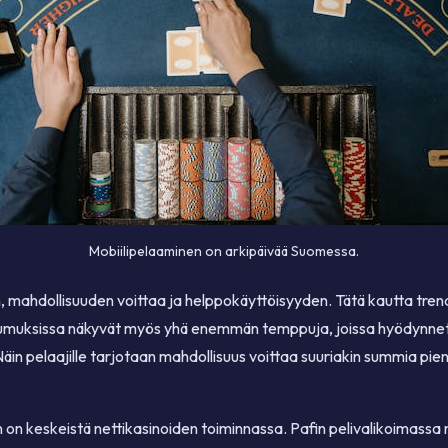
Mobiilipelaaminen on arkipäivää Suomessa.
n, mahdollisuuden voittaa ja helppokäyttöisyyden. Tätä kautta tren
ttumuksissa näkyvät myös yhä enemmän temppuja, joissa hyödynnetä
. Näin pelaajille tarjotaan mahdollisuus voittaa suuriakin summia pie
on keskeistä nettikasinoiden toiminnassa. Pafin pelivalikoimassa 