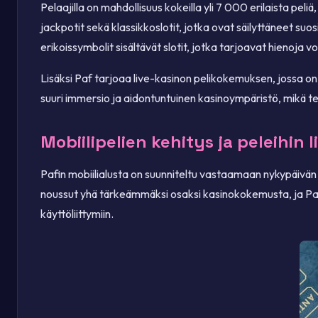
Pelaajilla on mahdollisuus kokeilla yli 7 000 erilaista peliä
jackpotit sekä klassikkoslotit, jotka ovat säilyttäneet s
erikoissymbolit sisältävät slotit, jotka tarjoavat hienoja v
Lisäksi Paf tarjoaa live-kasinon pelikokemuksen, jossa on
suuri immersio ja aidontuntuinen kasinoympäristö, mikä te
Mobiilipelien kehitys ja peleihin l
Pafin mobiilialusta on suunniteltu vastaamaan nykypäivän va
noussut yhä tärkeämmäksi osaksi kasinokokemusta, ja Paf pa
käyttöliittymiin.