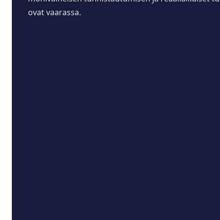
ovat vaarassa.