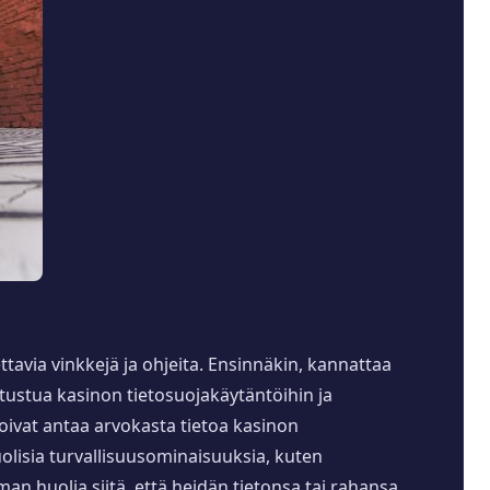
ttavia vinkkejä ja ohjeita. Ensinnäkin, kannattaa
utustua kasinon tietosuojakäytäntöihin ja
 voivat antaa arvokasta tietoa kasinon
uolisia turvallisuusominaisuuksia, kuten
man huolia siitä, että heidän tietonsa tai rahansa