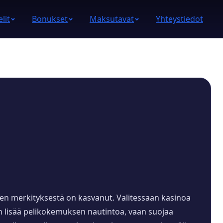
lit
Bonukset
Maksutavat
Yhteystiedot
uden merkityksestä on kasvanut. Valitessaan kasinoa
aan lisää pelikokemuksen nautintoa, vaan suojaa