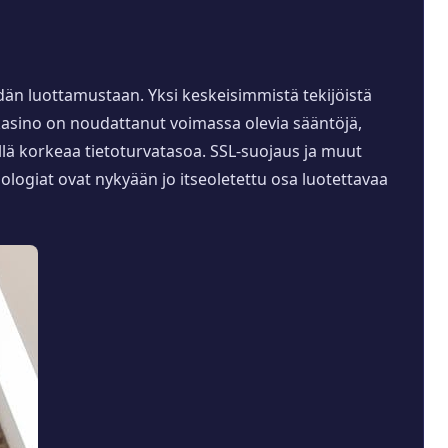
idän luottamustaan. Yksi keskeisimmistä tekijöistä
 kasino on noudattanut voimassa olevia sääntöjä,
llä korkeaa tietoturvatasoa. SSL-suojaus ja muut
nologiat ovat nykyään jo itseoletettu osa luotettavaa