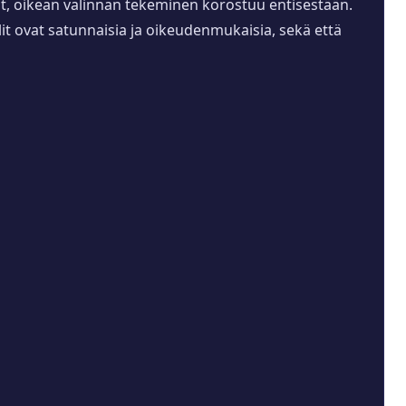
inot, oikean valinnan tekeminen korostuu entisestään.
elit ovat satunnaisia ja oikeudenmukaisia, sekä että