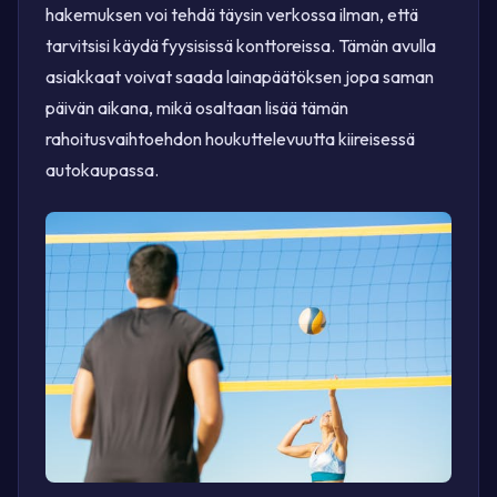
hakemuksen voi tehdä täysin verkossa ilman, että
tarvitsisi käydä fyysisissä konttoreissa. Tämän avulla
asiakkaat voivat saada lainapäätöksen jopa saman
päivän aikana, mikä osaltaan lisää tämän
rahoitusvaihtoehdon houkuttelevuutta kiireisessä
autokaupassa.