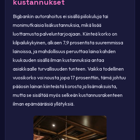
kustannukset
Bigbankin autorahoitus ei sisällä piilokuluja tai
monimutkaisia lisäkustannuksia, mikä lisää
luottamusta palveluntarjoajaan. Kiinteä korko on
kilpailukykyinen, alkaen 7,9 prosentista suuremmissa
lainoissa, ja mahdollisuus peruuttaa laina kahden
kuukauden sisällä ilman kustannuksia antaa
asiakkaalle turvallisuuden tunteen. Vaikka todellinen
vuosikorko voi nousta jopa 17 prosenttiin, tämä johtuu
pääosin lainan kiinteästä korosta ja lisämaksuista,
mutta se sisältää myös selkeän kustannusrakenteen
ilman epämääräisiä yllätyksiä.