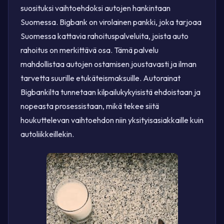
suosituksi vaihtoehdoksi autojen hankintaan
Suomessa. Bigbank on virolainen pankki, joka tarjoaa
Suomessa kattavia rahoituspalveluita, joista auto
rahoitus on merkittävä osa. Tämä palvelu
mahdollistaa autojen ostamisen joustavasti ja ilman
tarvetta suurille etukäteismaksuille. Autorainat
Bigbankilta tunnetaan kilpailukykyisistä ehdoistaan ja
nopeasta prosessistaan, mikä tekee siitä
houkuttelevan vaihtoehdon niin yksityisasiakkaille kuin
autoliikkeillekin.