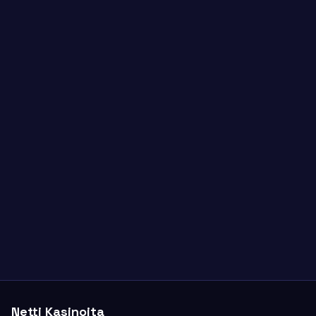
Netti Kasinoita