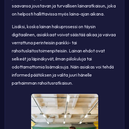
saavansa joustavan ja turvallisen lainaratkaisun, joka
on helposti hallittavissa myös laina-ajan aikana.
Lisäksi, koska lainan hakuprosessi on täysin
digitaalinen, asiakkaat voivat säästää aikaa ja vaivaa
verrattuna perinteisiin pankki- tai
rahoituslaitostoimenpiteisiin. Lainan ehdot ovat
selkeät ja läpinäkyvät, ilman piilokuluja tai
odottamattomia lisämaksuja. Näin asiakas voi tehdä
informed päätöksen ja valita juuri hänelle
parhaimman rahoitusratkaisun.