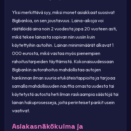
Yksi merkittävä syy, miksi monet asiakkaat suosivat
Bigbankia, on sen joustavuus. Laina-aikoja voi
räätälöidä aina noin 2 vuodesta jopa 20 vuoteen asti,
mikä tekee lainasta sopivan niin uusiin kuin
käytettyihin autoihin. Lainan minimimäärät alkavat 1
000 eurosta, mikä vastaa myös pienempien
rahoitustarpeiden täyttämistä. Kokonaisuudessaan
Bigbankin autorahoitus mahdollistaa autojen
hankinnan ilman suuria etukäteistappioita ja tarjoaa
samalla mahdollisuuden nauttia omasta uudesta tai
käytetystä autosta heti ilman raskaampia säästöjä tai
lainan hakuprosesseja, joita perinteiset pankit usein
vaativat.
Asiakasnäkökulma ja