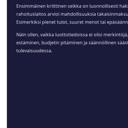
Ensimmäinen kriittinen seikka on luonnollisesti hak
rahoituslaitos arvioi mahdollisuuksia takaisinmaksuun
Esimerkiksi pienet tulot, suuret menot tai epäsäänn
Näin ollen, vaikka luottotiedoissa ei olisi merkintö
estäminen, budjetin pitäminen ja säännöllinen sääs
tulevaisuudessa.