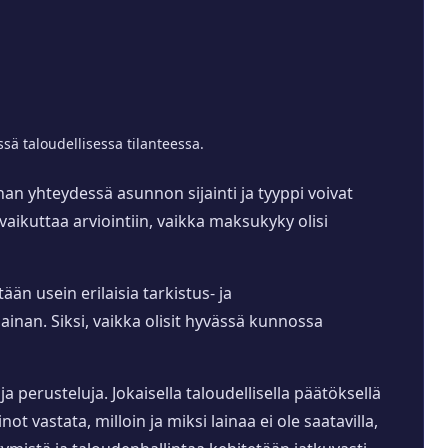
sä taloudellisessa tilanteessa.
nan yhteydessä asunnon sijainti ja tyyppi voivat
ikuttaa arviointiin, vaikka maksukyky olisi
än usein erilaisia tarkistus- ja
ainan. Siksi, vaikka olisit hyvässä kunnossa
 perusteluja. Jokaisella taloudellisella päätöksellä
vastata, milloin ja miksi lainaa ei ole saatavilla,