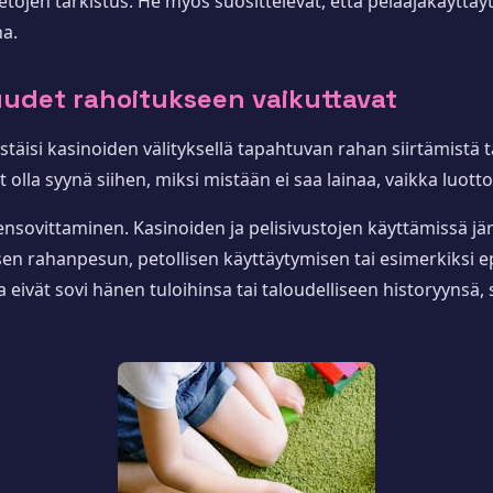
tojen tarkistus. He myös suosittelevat, että pelaajakäyttäyt
na.
uudet rahoitukseen vaikuttavat
äisi kasinoiden välityksellä tapahtuvan rahan siirtämistä tai p
t olla syynä siihen, miksi mistään ei saa lainaa, vaikka luott
nsovittaminen. Kasinoiden ja pelisivustojen käyttämissä jär
sen rahanpesun, petollisen käyttäytymisen tai esimerkiksi e
ka eivät sovi hänen tuloihinsa tai taloudelliseen historyynsä,