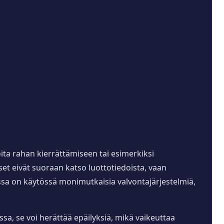
ita rahan kierrättämiseen tai esimerkiksi
et eivät suoraan katso luottotiedoista, vaan
uissa on käytössä monimutkaisia valvontajärjestelmiä,
nssa, se voi herättää epäilyksiä, mikä vaikeuttaa