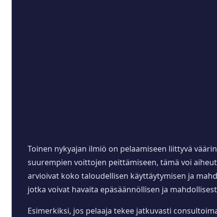
Toinen nykyajan ilmiö on pelaamiseen liittyvä vääri
suurempien voittojen peittämiseen, tämä voi aiheutt
arvioivat koko taloudellisen käyttäytymisen ja mahdo
jotka voivat havaita epäsäännöllisen ja mahdollises
Esimerkiksi, jos pelaaja tekee jatkuvasti consultoima