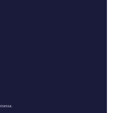
misessa.