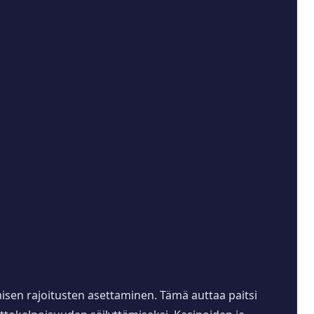
misen rajoitusten asettaminen. Tämä auttaa paitsi