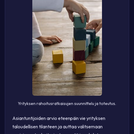
Yrityksen rahoitusratkaisujen suunnittelu ja toteutus.
Asiantuntijoiden arvio eteenpäin vie yrityksen
taloudellisen tilanteen ja auttaa valitsemaan