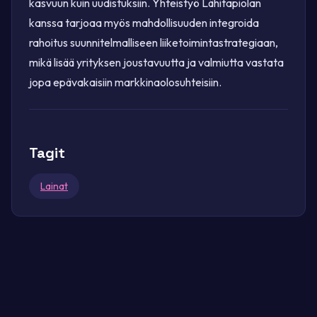
kasvuun kuin uudistuksiin. Yhteistyö Lähitapiolan
kanssa tarjoaa myös mahdollisuuden integroida
rahoitus suunnitelmalliseen liiketoimintastrategiaan,
mikä lisää yrityksen joustavuutta ja valmiutta vastata
jopa epävakaisiin markkinaolosuhteisiin.
Tagit
Lainat