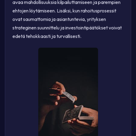
avaa mahdollisuuksia kilpailuttamiseen ja parempien
ehtojen löytämiseen. Lisäksi, kun rahoitusprosessit
ovat saumattomia ja asiantuntevia, yrityksen
strateginen suunnittelu ja investointipäätökset voivat
edetä tehokkaasti ja turvallisesti.