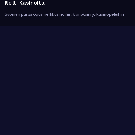
Netti Kasinoita
Suomen paras opas nettikasinoihin, bonuksiin ja kasinopeleihin.
Kategoriat
Kasinoarvostelut
Kasinopelit
Bonukset
Maksutavat
Sivusto
Etusivu
Yhteystiedot
Sivukartta