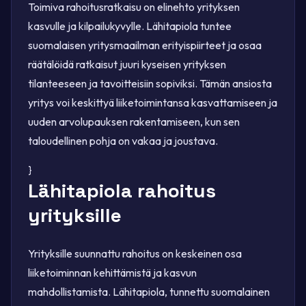
Toimiva rahoitusratkaisu on elinehto yrityksen
kasvulle ja kilpailukyvylle. Lähitapiola tuntee
suomalaisen yritysmaailman erityispiirteet ja osaa
räätälöidä ratkaisut juuri kyseisen yrityksen
tilanteeseen ja tavoitteisiin sopiviksi. Tämän ansiosta
yritys voi keskittyä liiketoimintansa kasvattamiseen ja
uuden arvolupauksen rakentamiseen, kun sen
taloudellinen pohja on vakaa ja joustava.
}
Lähitapiola rahoitus
yrityksille
Yrityksille suunnattu rahoitus on keskeinen osa
liiketoiminnan kehittämistä ja kasvun
mahdollistamista. Lähitapiola, tunnettu suomalainen