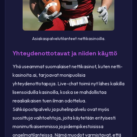
Asiakaspalvelutilanteet nettikasinoilla.
Yhteydenottotavat ja niiden käyttö
Yhä useammat suomalaiset nettikasinot, kuten netti-
kasinoita.ai, tarjoavat monipuolisia
yhteydenottotapoja. Live-chat toimii nyt lähes kaikilla
lisensoiduilla kasinoilla, koska se mahdollistaa
reaaliaikaisen tuen ilman odottelua.
Sähköpostipalvelu ja puhelinpalvelu ovat myös
suosittuja vaihtoehtoja, joita käytetään erityisesti
monimutkaisemmissa ja pidempikestoisissa
ongelmatilanteissa. Nämä muodot varmistavat, että