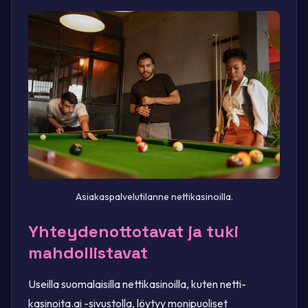
Asiakaspalvelutilanne nettikasinoilla.
Yhteydenottotavat ja tuki
mahdollistavat
Useilla suomalaisilla nettikasinoilla, kuten netti-
kasinoita.ai -sivustolla, löytyy monipuoliset