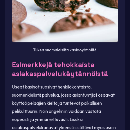
Tukea suomalaisilta kasinoyhtiöiltä.
Esimerkkejä tehokkaista
asiakaspalvelukäytännöistä
Useat kasinot suosivat henkilökohtaista,
suomenkielistä palvelua, jossa asiantuntijat osaavat
käyttää pelaajien kieltä ja tuntevat paikallisen
pelikulttuurin. Näin ongelmiin voidaan vastata
nopeasti ja ymmärrettävästi. Lisäksi
asiakaspalvelukanavat yleensä sisältävät myös usein