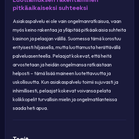
pitkäaikaiseksi suhteeksi
Asiakaspalvelu ei ole vain ongelmanratkaisua, vaan
myös keino rakentaa ja ylläpitää pitkäaikaisia suhteita
kasinon ja pelaajan välillä. Suomessa tämä korostuu
erityisesti hiljaisella, mutta luottamusta herättävällä
palveluasenteella. Pelaajat kokevat, että heitä
arvostetaan ja heidän ongelmansa ratkaistaan
helposti – tämä lisää maineen luotettavuutta ja
uskollisuutta. Kun asiakaspalvelu toimii sujuvasti ja
inhimillisesti, pelaajat kokevat voivansa pelata
kolikkopelit turvallisin mielin ja ongelmatilanteissa
saada heti apua.
Tagit