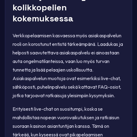
kolikkopelien
kokemuksessa
Verkkopelaamisen kasvaessa myös asiakaspalvelun
rooli on korostunut entistä tärkeämpänä. Laadukas ja
helposti saavutettava asiakaspalvelu ei ainoastaan
auta ongelmatilanteissa, vaan luo myös turvan
tunnetta ja lisää pelaajien uskollisuutta.
Asiakaspalvelun muotoja ovat esimerkiksi live-chat,
sähköposti, puhelinpalvelu sekä kattavat FAQ-osiot,
jotka tarjoavat ratkaisuja yleisimpiin kysymyksiin.
Erityisesti live-chat on suositumpi, koska se
mahdollistaa nopean vuorovaikutuksen ja ratkaisun
suoraan kasinon asiantuntijan kanssa. Tämä on
tärkeää, kun kyseessä ovat pikapelaamisen