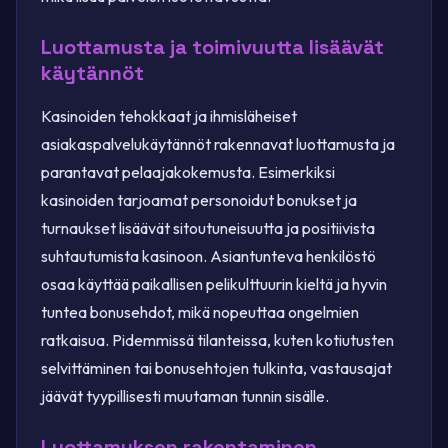
Luottamusta ja toimivuutta lisäävät
käytännöt
Kasinoiden tehokkaat ja ihmisläheiset
asiakaspalvelukäytännöt rakennavat luottamusta ja
parantavat pelaajakokemusta. Esimerkiksi
kasinoiden tarjoamat personoidut bonukset ja
turnaukset lisäävät sitoutuneisuutta ja positiivista
suhtautumista kasinoon. Asiantunteva henkilöstö
osaa käyttää paikallisen pelikulttuurin kieltä ja hyvin
tuntea bonusehdot, mikä nopeuttaa ongelmien
ratkaisua. Pidemmissä tilanteissa, kuten kotiutusten
selvittäminen tai bonusehtojen tulkinta, vastausajat
jäävät tyypillisesti muutaman tunnin sisälle.
Luottamuksen rakentaminen