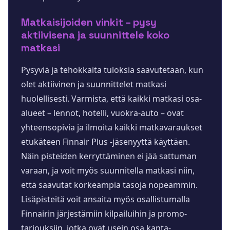
Matkaisijoiden vinkit – pysy
aktiivisena ja suunnittele koko
matkasi
Pysyviä ja tehokkaita tuloksia saavutetaan, kun
olet aktiivinen ja suunnittelet matkasi
huolellisesti. Varmista, että kaikki matkasi osa-
alueet – lennot, hotelli, vuokra-auto – ovat
yhteensopivia ja ilmoita kaikki matkavaraukset
etukäteen Finnair Plus -jäsenyyttä käyttäen.
Näin pisteiden kerryttäminen ei jää sattuman
varaan, ja voit myös suunnitella matkasi niin,
että saavutat korkeampia tasoja nopeammin.
Lisäpisteitä voit ansaita myös osallistumalla
Finnairin järjestämiin kilpailuihin ja promo-
tarjouksiin, jotka ovat usein osa kanta-