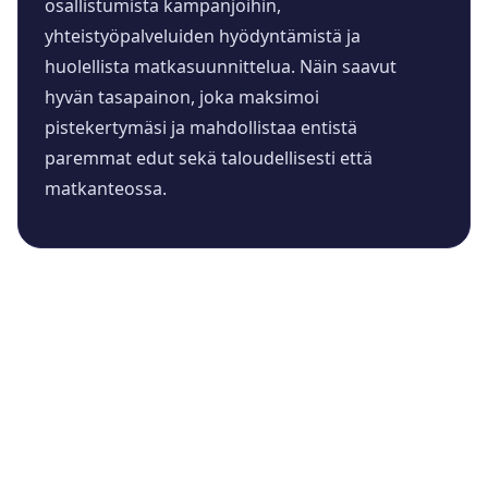
osallistumista kampanjoihin,
yhteistyöpalveluiden hyödyntämistä ja
huolellista matkasuunnittelua. Näin saavut
hyvän tasapainon, joka maksimoi
pistekertymäsi ja mahdollistaa entistä
paremmat edut sekä taloudellisesti että
matkanteossa.