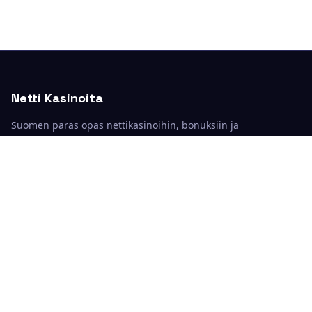
Netti Kasinoita
Suomen paras opas nettikasinoihin, bonuksiin ja
kasinopeleihin.
Kategoriat
Kasinoarvostelut
Kasinopelit
Bonukset
Maksutavat