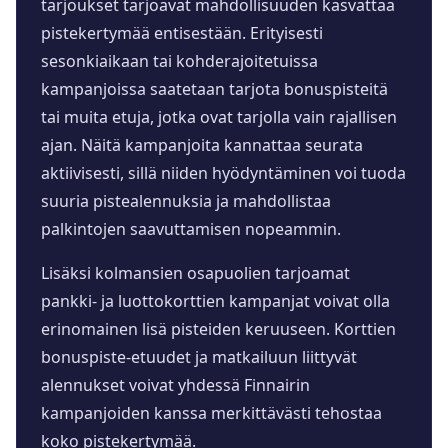
tarjoukset tarjoavat mahdollisuuden kasvattaa
pistekertymää entisestään. Erityisesti
sesonkiaikaan tai kohderajoitetuissa
kampanjoissa saatetaan tarjota bonuspisteitä
tai muita etuja, jotka ovat tarjolla vain rajallisen
ajan. Näitä kampanjoita kannattaa seurata
aktiivisesti, sillä niiden hyödyntäminen voi tuoda
suuria pistealennuksia ja mahdollistaa
palkintojen saavuttamisen nopeammin.
Lisäksi kolmansien osapuolien tarjoamat
pankki- ja luottokorttien kampanjat voivat olla
erinomainen lisä pisteiden keruuseen. Korttien
bonuspiste-etuudet ja matkailuun liittyvät
alennukset voivat yhdessä Finnairin
kampanjoiden kanssa merkittävästi tehostaa
koko pistekertymää.