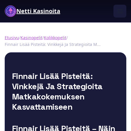
Netti Kasinoita
Etusivu
/
Kasinopelit
/
Kolikkopelit
/
Finnair Lisää Pisteitä: Vinkkejä Ja Strategioita M...
Finnair Lisää Pisteitä:
Vinkkejä Ja Strategioita
Matkakokemuksen
Kasvattamiseen
Finnair Lisää Pisteitä – Näin