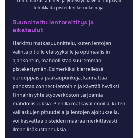
Lentomatkustaminen ja yhteistyöpalvelut tarjoavat
tehokkaita pisteiden keruukeinoja.
Suunniteltu lentoreititys ja
aikataulut
Harkittu matkasuunnittelu, kuten lentojen
valinta pitkille etäisyyksille ja optimaalisiin
ajankohtiin, mahdollistaa suuremman
pistekertymän. Esimerkiksi kierrellessä
eurooppaisia pääkaupunkeja, kannattaa
panostaa connect-lentoihin ja käyttää hyväksi
Finnairin yhteistyöverkoston tarjoamia
mahdollisuuksia. Pienillä matkavalinnoilla, kuten
välilaskujen pituudella ja lentojen ajoituksella,
voi kasvattaa pisteiden määrää merkittävästi
ilman lisäkustannuksia.