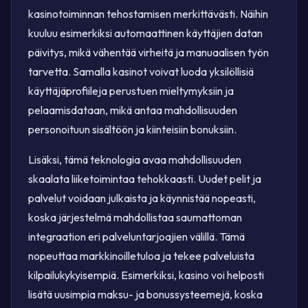
kasinotoiminnan tehostamisen merkittävästi. Näihin
kuuluu esimerkiksi automaattinen käyttäjien datan
päivitys, mikä vähentää virheitä ja manuaalisen työn
tarvetta. Samalla kasinot voivat luoda yksilöllisiä
käyttäjäprofiileja perustuen mieltymyksiin ja
pelaamisdataan, mikä antaa mahdollisuuden
personoituun sisältöön ja kiinteisiin bonuksiin.
Lisäksi, tämä teknologia avaa mahdollisuuden
skaalata liiketoimintaa tehokkaasti. Uudet pelit ja
palvelut voidaan julkaista ja käynnistää nopeasti,
koska järjestelmä mahdollistaa saumattoman
integraation eri palveluntarjoajien välillä. Tämä
nopeuttaa markkinoilletuloa ja tekee palveluista
kilpailukykyisempiä. Esimerkiksi, kasino voi helposti
lisätä uusimpia maksu- ja bonussysteemejä, koska