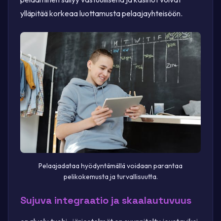
ylläpitää korkeaa luottamusta pelaajayhteisöön.
Pelaajadataa hyödyntämällä voidaan parantaa
pelikokemusta ja turvallisuutta.
Sujuva integraatio ja skaalautuvuus