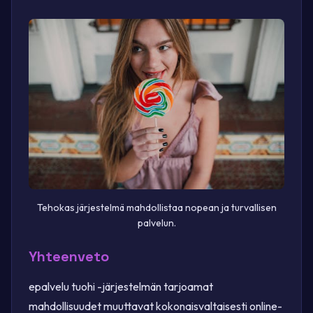
Tehokas järjestelmä mahdollistaa nopean ja turvallisen
palvelun.
Yhteenveto
epalvelu tuohi -järjestelmän tarjoamat
mahdollisuudet muuttavat kokonaisvaltaisesti online-