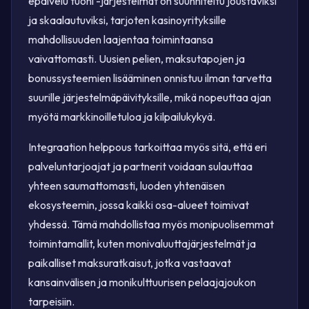
epalvelu tuohi -järjestelmät on suunniteltu joustaviksi
ja skaalautuviksi, tarjoten kasinoyrityksille
mahdollisuuden laajentaa toimintaansa
vaivattomasti. Uusien pelien, maksutapojen ja
bonussysteemien lisääminen onnistuu ilman tarvetta
suurille järjestelmäpäivityksille, mikä nopeuttaa ajan
myötä markkinoilletuloa ja kilpailukykyä.
Integraation helppous tarkoittaa myös sitä, että eri
palveluntarjoajat ja partnerit voidaan sulauttaa
yhteen saumattomasti, luoden yhtenäisen
ekosysteemin, jossa kaikki osa-alueet toimivat
yhdessä. Tämä mahdollistaa myös monipuolisemmat
toimintamallit, kuten monivaluuttajärjestelmät ja
paikalliset maksuratkaisut, jotka vastaavat
kansainvälisen ja monikulttuurisen pelaajajoukon
tarpeisiin.