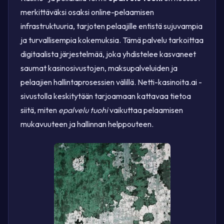
merkittäväksi osaksi online-pelaamisen
infrastruktuuria, tarjoten pelaajille entistä sujuvampia
ja turvallisempia kokemuksia. Tämä palvelu tarkoittaa
digitaalista järjestelmää, joka yhdistelee kasvaneet
saumat kasinosivustojen, maksupalveluiden ja
pelaajien hallintaprosessien välillä. Netti-kasinoita.ai -
sivustolla keskitytään tarjoamaan kattavaa tietoa
siitä, miten
epalvelu tuohi
vaikuttaa pelaamisen
mukavuuteen ja hallinnan helppouteen.