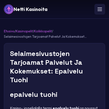
Netti Kasinoita
Etusivu
/
Kasinopelit
/
Kolikkopelit
/
Selaimesivustojen Tarjoamat Palvelut Ja Kokemukset...
Selaimesivustojen
Tarjoamat Palvelut Ja
Kokemukset: Epalvelu
Tuohi
epalvelu tuohi
Kasino- ja pelialalla termi
epalvelu tuohi
on noussut