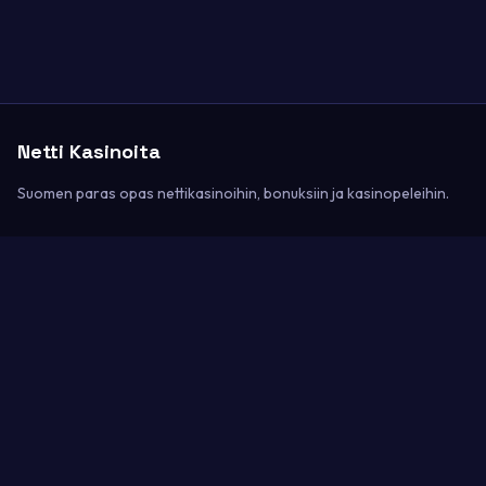
Netti Kasinoita
Suomen paras opas nettikasinoihin, bonuksiin ja kasinopeleihin.
Kategoriat
Kasinoarvostelut
Kasinopelit
Bonukset
Maksutavat
Sivusto