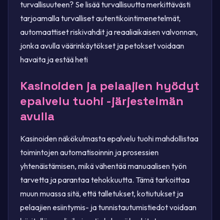
turvallisuuteen? Se lisää turvallisuutta merkittävästi
tarjoamalla turvalliset autentikointimenetelmät,
automaattiset riskivahdit ja reaaliaikaisen valvonnan,
jonka avulla väärinkäytökset ja petokset voidaan
havaita ja estää heti
Kasinoiden ja pelaajien hyödyt
epalvelu tuohi -järjestelmän
avulla
Kasinoiden näkökulmasta epalvelu tuohi mahdollistaa
toimintojen automatisoinnin ja prosessien
yhtenäistämisen, mikä vähentää manuaalisen työn
tarvetta ja parantaa tehokkuutta. Tämä tarkoittaa
muun muassa sitä, että talletukset, kotiutukset ja
pelaajien esiintymis- ja tunnistautumistiedot voidaan