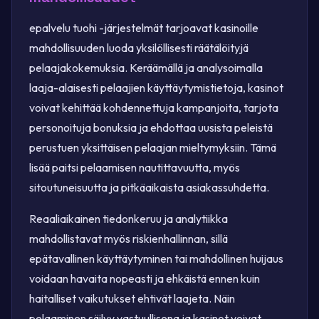
epalvelu tuohi -järjestelmät tarjoavat kasinoille
mahdollisuuden luoda yksilöllisesti räätälöityjä
pelaajakokemuksia. Keräämällä ja analysoimalla
laaja-alaisesti pelaajien käyttäytymistietoja, kasinot
voivat kehittää kohdennettuja kampanjoita, tarjota
personoituja bonuksia ja ehdottaa uusista peleistä
perustuen yksittäisen pelaajan mieltymyksiin. Tämä
lisää paitsi pelaamisen nautittavuutta, myös
sitoutuneisuutta ja pitkäaikaista asiakassuhdetta.
Reaaliaikainen tiedonkeruu ja analytiikka
mahdollistavat myös riskienhallinnan, sillä
epätavallinen käyttäytyminen tai mahdollinen huijaus
voidaan havaita nopeasti ja ehkäistä ennen kuin
haitalliset vaikutukset ehtivät laajeta. Näin
pelaaminen säilyy vastuullisena ja kasinot voivat