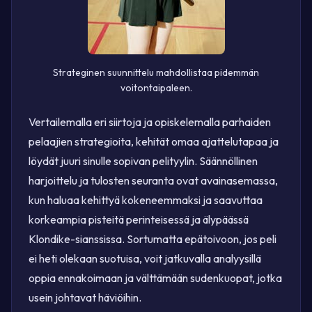
Strateginen suunnittelu mahdollistaa pidemmän
voitontaipaleen.
Vertailemalla eri siirtoja ja opiskelemalla parhaiden
pelaajien strategioita, kehität omaa ajattelutapaa ja
löydät juuri sinulle sopivan pelityylin. Säännöllinen
harjoittelu ja tulosten seuranta ovat avainasemassa,
kun haluaa kehittyä kokeneemmaksi ja saavuttaa
korkeampia pisteitä perinteisessä ja älypäässä
Klondike-sianssissa. Sortumatta epätoivoon, jos peli
ei heti olekaan suotuisa, voit jatkuvalla analyysillä
oppia ennakoimaan ja välttämään sudenkuopat, jotka
usein johtavat häviöihin.