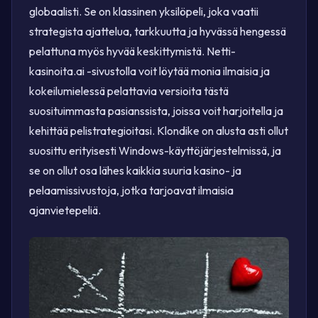
globaalisti. Se on klassinen yksilöpeli, joka vaatii
strategista ajattelua, tarkkuutta ja hyvässä hengessä
pelattuna myös hyvää keskittymistä. Netti-
kasinoita.ai -sivustolla voit löytää monia ilmaisia ja
kokeilumielessä pelattavia versioita tästä
suosituimmasta pasianssista, joissa voit harjoitella ja
kehittää pelistrategioitasi. Klondike on alusta asti ollut
suosittu erityisesti Windows-käyttöjärjestelmissä, ja
se on ollut osa lähes kaikkia suuria kasino- ja
pelaamissivustoja, jotka tarjoavat ilmaisia
ajanvietepeliä.