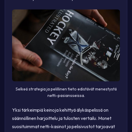
Selkeä strategia ja pelillinen tieto edistävät menestystä
netti-pasiansseissa.
Yksi tärkeimpiä keinoja kehittyä älykäspelissä on
säännöllinen harjoittelu ja tulosten vertailu. Monet
suosituimmat netti-kasinot ja pelisivustot tarjoavat