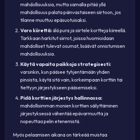
mahdollisuuksia, mutta samalla pitää yllä
mahdollisuus palata päinvastaiseen siirtoon, jos
tilanne muuttuu epäsuotuisaksi.
Varo kiirettä:
älä pura ja siirtele kortteja kiireellä.
Tarkkaan harkitut siirrot, joissa huomioidaan
mahdolliset tulevat osumat, lisäävät onnistumisen
mahdollisuuksia.
Käytä vapaita paikkoja strategisesti:
varsinkin, kun pääsee tyhjentämään yhden
pinoista, käytä sitä vain, korkeimpaan korttiin tai
tiettyyn järjestykseen pääsemiseksi.
Pidä korttien järjestys hallinnassa:
mahdollisimman monien korttien säilyttäminen
järjestyksessä vähentää epävarmuutta ja
nopeuttaa pelin etenemistä.
Myös pelaamisen aikana on tärkeää muistaa