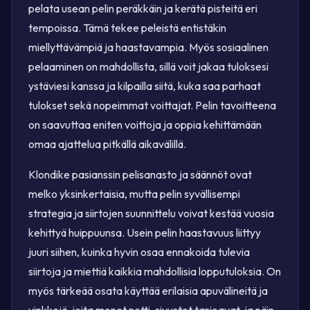
pelata usean pelin peräkkäin ja kerätä pisteitä eri
tempoissa. Tämä tekee peleistä entistäkin
miellyttävämpiä ja haastavampia. Myös sosiaalinen
pelaaminen on mahdollista, sillä voit jakaa tuloksesi
ystäviesi kanssa ja kilpailla siitä, kuka saa parhaat
tulokset sekä nopeimmat voittajat. Pelin tavoitteena
on saavuttaa eniten voittoja ja oppia kehittämään
omaa ajattelua pitkällä aikavälillä.
Klondike pasianssin pelisanasto ja säännöt ovat
melko yksinkertaisia, mutta pelin syvällisempi
strategia ja siirtojen suunnittelu voivat kestää vuosia
kehittyä huippuunsa. Usein pelin haastavuus liittyy
juuri siihen, kuinka hyvin osaa ennakoida tulevia
siirtoja ja miettiä kaikkia mahdollisia lopputuloksia. On
myös tärkeää osata käyttää erilaisia apuvälineitä ja
vinkkejä, joita monet netti-sivustot tarjoavat, ja näin