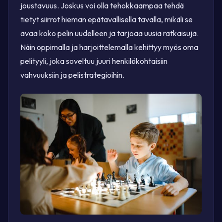
joustavuus. Joskus voi olla tehokkaampaa tehdä
tietyt siirrot hieman epätavallisella tavalla, mikäli se
avaa koko pelin uudelleen ja tarjoaa uusia ratkaisuja.
Näin oppimalla ja harjoittelemalla kehittyy myös oma
pelityyli, joka soveltuu juuri henkilökohtaisiin
vahvuuksiin ja pelistrategioihin.