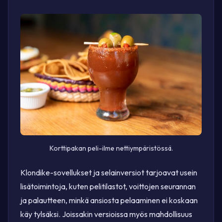
Korttipakan peli-ilme nettiympäristössä.
Klondike-sovellukset ja selainversiot tarjoavat usein
lisätoimintoja, kuten pelitilastot, voittojen seurannan
ja palautteen, minkä ansiosta pelaaminen ei koskaan
käy tylsäksi. Joissakin versioissa myös mahdollisuus