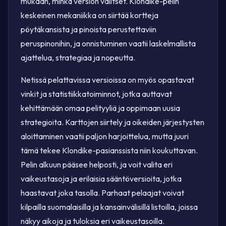
mukaan, minkä version valitset. Klondike-pelin
keskeinen mekaniikka on siirtää kortteja
pöytäkansista ja pinoista perustettaviin
peruspinonihin, ja onnistuminen vaatii laskelmallista
ajattelua, strategiaa ja nopeutta.
Netissä pelattavissa versioissa on myös opastavat
vinkit ja statistiikkatoiminnot, jotka auttavat
kehittämään omaa pelityyliä ja oppimaan uusia
strategioita. Karttojen siirtely ja oikeiden järjestysten
aloittaminen vaatii paljon harjoittelua, mutta juuri
tämä tekee Klondike-pasianssista niin koukuttavan.
Pelin alkuun pääsee helposti, ja voit valita eri
vaikeustasoja ja erilaisia sääntöversioita, jotka
haastavat joka tasolla. Parhaat pelaajat voivat
kilpailla suomalaisilla ja kansainvälisillä listoilla, joissa
näkyy aikoja ja tuloksia eri vaikeustasoilla.