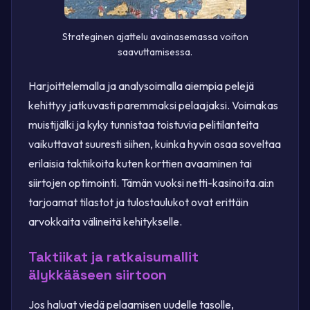
Strateginen ajattelu avainasemassa voiton
saavuttamisessa.
Harjoittelemalla ja analysoimalla aiempia pelejä
kehittyy jatkuvasti paremmaksi pelaajaksi. Voimakas
muistijälki ja kyky tunnistaa toistuvia pelitilanteita
vaikuttavat suuresti siihen, kuinka hyvin osaa soveltaa
erilaisia taktiikoita kuten korttien avaaminen tai
siirtojen optimointi. Tämän vuoksi netti-kasinoita.ai:n
tarjoamat tilastot ja tulostaulukot ovat erittäin
arvokkaita välineitä kehitykselle.
Taktiikat ja ratkaisumallit
älykkääseen siirtoon
Jos haluat viedä pelaamisen uudelle tasolle,