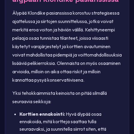
Älypää Klondike pasianssissa korostuu strategisessa
ajattelussa ja siirtojen suunnittelussa, jotka voivat
merkitä eroa voiton ja häviön välillä. Kehittyneempi
pelaaja osaa tunnistaa tilanteet, joissa viisaasti
käytetyt varajärjestelyt ja korttien avautuminen
voivat mahdollistaa pidempiä ja voittomahdollisuuksia
lisääviä pelikierroksia. Olennaista on myös osaaminen
arvioida, milloin on aika ottaa riskit ja milloin
kannattaa pysyä konservatiivisena.
Yksi tehokkaimmista keinoista on pitää silmällä
seuraavia seikkoja:
Korttien ennakointi:
Hyvä älypää osaa
ennakoida, mitä kortteja saattaa tulla
seuraavaksi, ja suunnitella siirrot siten, että