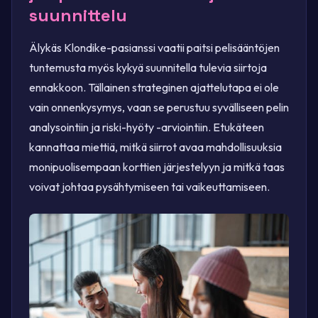
suunnittelu
Älykäs Klondike-pasianssi vaatii paitsi pelisääntöjen
tuntemusta myös kykyä suunnitella tulevia siirtoja
ennakkoon. Tällainen strateginen ajattelutapa ei ole
vain onnenkysymys, vaan se perustuu syvälliseen pelin
analysointiin ja riski-hyöty -arviointiin. Etukäteen
kannattaa miettiä, mitkä siirrot avaa mahdollisuuksia
monipuolisempaan korttien järjestelyyn ja mitkä taas
voivat johtaa pysähtymiseen tai vaikeuttamiseen.