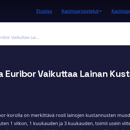
Etusivu
Kasinoarvostelut
Kasinope
ibor Vaikuttaa Lai...
ka Euribor Vaikuttaa Lainan Kus
euribor-korolla on merkittävä rooli lainojen kustannusten mu
kuten 1 viikon, 1 kuukauden ja 3 kuukauden, toimii usein viitek