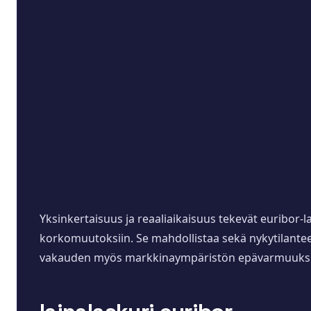
Yksinkertaisuus ja reaaliaikaisuus tekevät euribor-l
korkomuutoksiin. Se mahdollistaa sekä nykytilante
vakauden myös markkinaympäristön epävarmuuksi