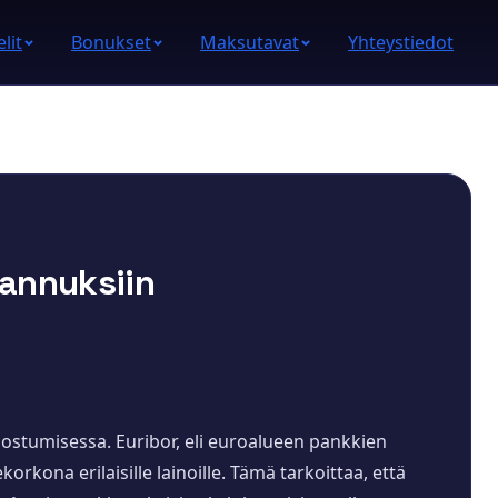
lit
Bonukset
Maksutavat
Yhteystiedot
tannuksiin
odostumisessa. Euribor, eli euroalueen pankkien
orkona erilaisille lainoille. Tämä tarkoittaa, että