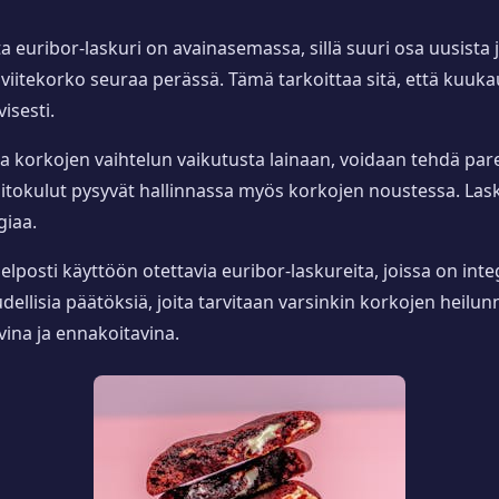
euribor-laskuri on avainasemassa, sillä suuri osa uusista j
iitekorko seuraa perässä. Tämä tarkoittaa sitä, että kuukau
isesti.
lla korkojen vaihtelun vaikutusta lainaan, voidaan tehdä p
nhoitokulut pysyvät hallinnassa myös korkojen noustessa. Las
giaa.
elposti käyttöön otettavia euribor-laskureita, joissa on int
oudellisia päätöksiä, joita tarvitaan varsinkin korkojen heilu
ina ja ennakoitavina.