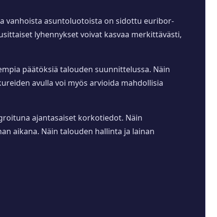
a vanhoista asuntoluotoista on sidottu euribor-
sittaiset lyhennykset voivat kasvaa merkittävästi,
arempia päätöksiä talouden suunnittelussa. Näin
kureiden avulla voi myös arvioida mahdollisia
egroituna ajantasaiset korkotiedot. Näin
nnan aikana. Näin talouden hallinta ja lainan