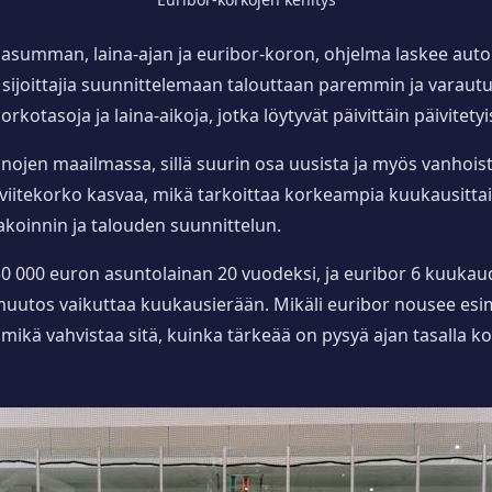
inasumman, laina-ajan ja euribor-koron, ohjelma laskee aut
a sijoittajia suunnittelemaan talouttaan paremmin ja vara
rkotasoja ja laina-aikoja, jotka löytyvät päivittäin päivitetyi
inojen maailmassa, sillä suurin osa uusista ja myös vanhois
viitekorko kasvaa, mikä tarkoittaa korkeampia kuukausittais
koinnin ja talouden suunnittelun.
150 000 euron asuntolainan 20 vuodeksi, ja euribor 6 kuukau
 muutos vaikuttaa kuukausierään. Mikäli euribor nousee esi
ikä vahvistaa sitä, kuinka tärkeää on pysyä ajan tasalla ko