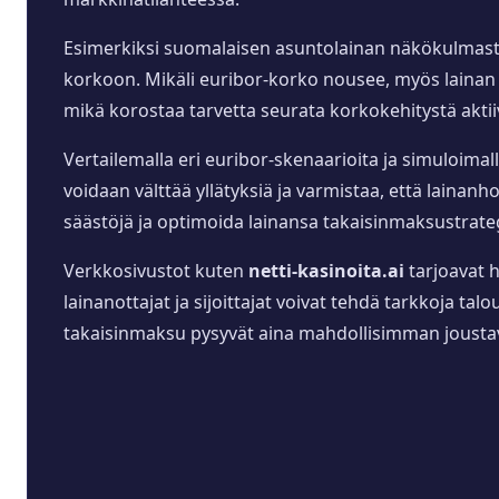
Esimerkiksi suomalaisen asuntolainan näkökulmasta 
korkoon. Mikäli euribor-korko nousee, myös lainan v
mikä korostaa tarvetta seurata korkokehitystä aktiiv
Vertailemalla eri euribor-skenaarioita ja simuloima
voidaan välttää yllätyksiä ja varmistaa, että laina
säästöjä ja optimoida lainansa takaisinmaksustrate
Verkkosivustot kuten
netti-kasinoita.ai
tarjoavat h
lainanottajat ja sijoittajat voivat tehdä tarkkoja tal
takaisinmaksu pysyvät aina mahdollisimman joustav