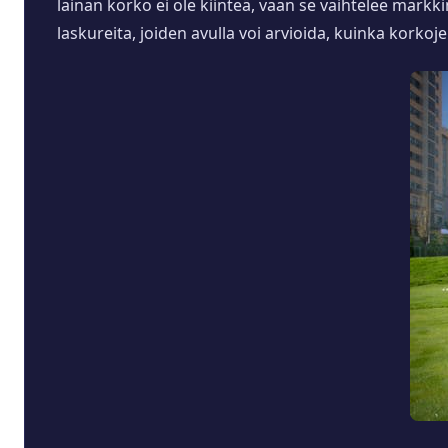
lainan korko ei ole kiinteä, vaan se vaihtelee mar
laskureita, joiden avulla voi arvioida, kuinka korko