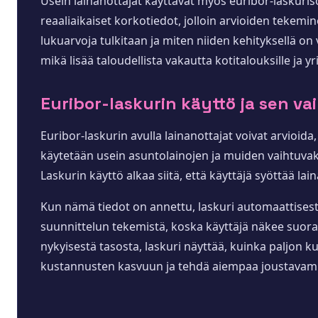
Usein lainanottajat käyttävät myös euribor-laskurisov
reaaliaikaiset korkotiedot, jolloin arvioiden tekemi
lukuarvoja tulkitaan ja miten niiden kehityksellä on
mikä lisää taloudellista vakautta kotitalouksille ja yri
Euribor-laskurin käyttö ja sen va
Euribor-laskurin avulla lainanottajat voivat arvioid
käytetään usein asuntolainojen ja muiden vaihtuvako
Laskurin käyttö alkaa siitä, että käyttäjä syöttää
Kun nämä tiedot on annettu, laskuri automaattisest
suunnittelun tekemistä, koska käyttäjä näkee suora
nykyisestä tasosta, laskuri näyttää, kuinka paljon 
kustannusten kasvuun ja tehdä aiempaa joustavam