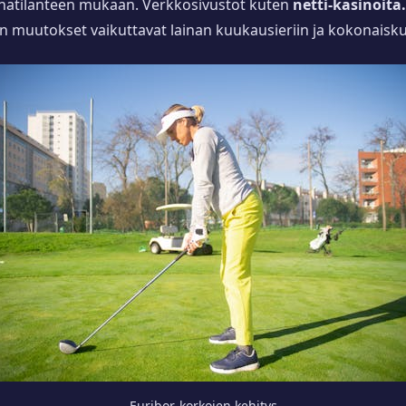
kkinatilanteen mukaan. Verkkosivustot kuten
netti-kasinoita.
jen muutokset vaikuttavat lainan kuukausieriin ja kokonaisku
Euribor-korkojen kehitys