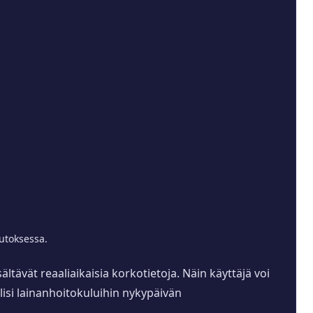
utoksessa.
ltävät reaaliaikaisia korkotietoja. Näin käyttäjä voi
olisi lainanhoitokuluihin nykypäivän