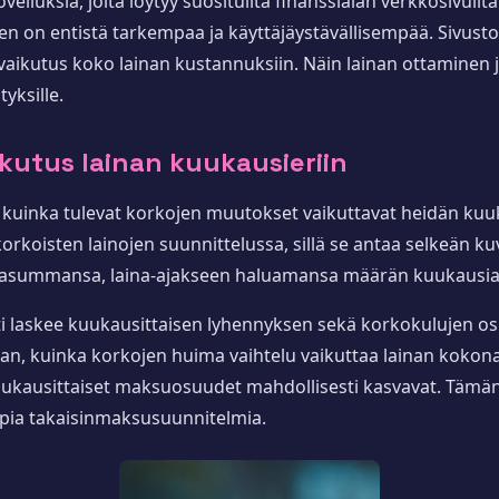
elluksia, joita löytyy suosituilta finanssialan verkkosivuilt
nen on entistä tarkempaa ja käyttäjäystävällisempää. Sivusto
 vaikutus koko lainan kustannuksiin. Näin lainan ottaminen j
tyksille.
ikutus lainan kuukausieriin
a, kuinka tulevat korkojen muutokset vaikuttavat heidän kuuk
rkoisten lainojen suunnittelussa, sillä se antaa selkeän ku
 lainasummansa, laina-ajakseen haluamansa määrän kuukausia
i laskee kuukausittaisen lyhennyksen sekä korkokulujen os
an, kuinka korkojen huima vaihtelu vaikuttaa lainan kokona
kuukausittaiset maksuosuudet mahdollisesti kasvavat. Tämän
pia takaisinmaksusuunnitelmia.