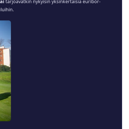
ai
tarjoavatkin nykyisin yksinkertaisia euribor-
luihin.