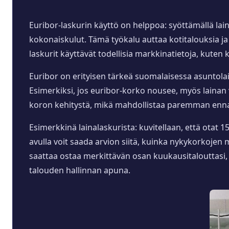
Euribor-laskurin käyttö on helppoa: syöttämällä la
kokonaiskulut. Tämä työkalu auttaa kotitalouksia j
laskurit käyttävät todellisia markkinatietoja, kuten ko
Euribor on erityisen tärkeä suomalaisessa asuntola
Esimerkiksi, jos euribor-korko nousee, myös lainan 
koron kehitystä, mikä mahdollistaa paremman enna
Esimerkkinä lainalaskurista: kuvitellaan, että otat 
avulla voit saada arvion siitä, kuinka nykykorkojen
saattaa ostaa merkittävän osan kuukausitalouttasi, m
talouden hallinnan apuna.