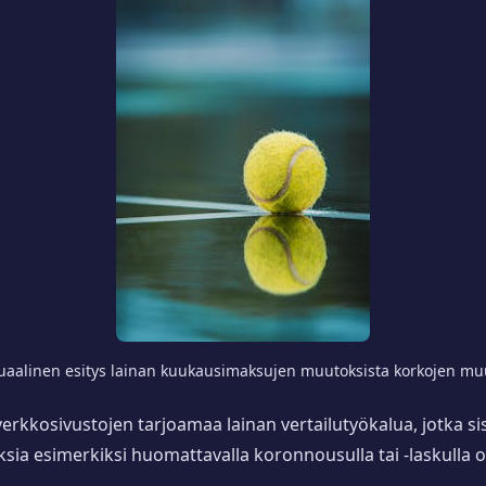
suaalinen esitys lainan kuukausimaksujen muutoksista korkojen mu
verkkosivustojen tarjoamaa lainan vertailutyökalua, jotka sisä
tuksia esimerkiksi huomattavalla koronnousulla tai -laskulla 