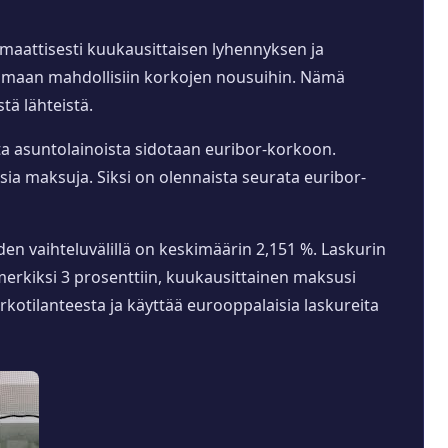
omaattisesti kuukausittaisen lyhennyksen ja
utumaan mahdollisiin korkojen nousuihin. Nämä
stä lähteistä.
ta asuntolainoista sidotaan euribor-korkoon.
ia maksuja. Siksi on olennaista seurata euribor-
den vaihteluvälillä on keskimäärin 2,151 %. Laskurin
merkiksi 3 prosenttiin, kuukausittainen maksusi
rkotilanteesta ja käyttää eurooppalaisia laskureita