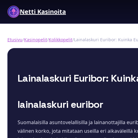
Netti Kasinoita
Etusivu
/
Kasinopelit
/
Kolikkopelit
/
Lainalaskuri Euribor: Kuinka Eur
Lainalaskuri Euribor: Kuin
lainalaskuri euribor
Suomalaisilla asuntovelallisilla ja lainanottajilla 
välinen korko, jota mitataan useilla eri aikaväleillä 