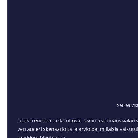
Selkeä vi
Lisäksi euribor-laskurit ovat usein osa finanssialan 
verrata eri skenaarioita ja arvioida, millaisia vaiku
markkinatilanteessa.