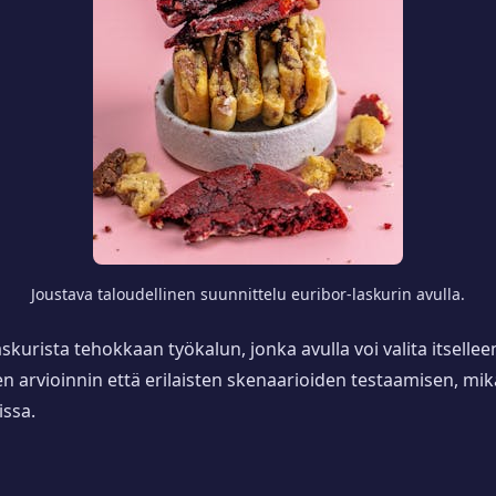
Joustava taloudellinen suunnittelu euribor-laskurin avulla.
askurista tehokkaan työkalun, jonka avulla voi valita itselle
en arvioinnin että erilaisten skenaarioiden testaamisen, 
ssa.