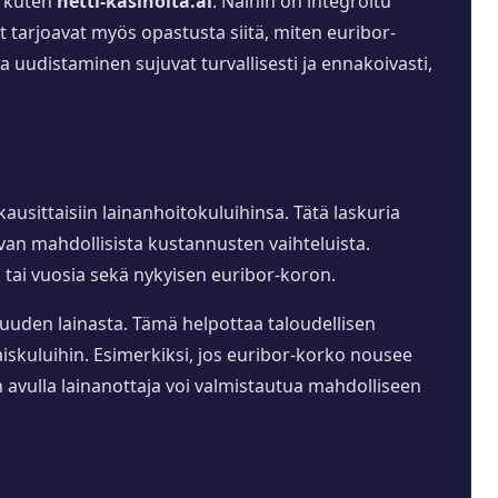
a kuten
netti-kasinoita.ai
. Näihin on integroitu
t tarjoavat myös opastusta siitä, miten euribor-
a uudistaminen sujuvat turvallisesti ja ennakoivasti,
ausittaisiin lainanhoitokuluihinsa. Tätä laskuria
van mahdollisista kustannusten vaihteluista.
 tai vuosia sekä nykyisen euribor-koron.
uuden lainasta. Tämä helpottaa taloudellisen
iskuluihin. Esimerkiksi, jos euribor-korko nousee
 avulla lainanottaja voi valmistautua mahdolliseen