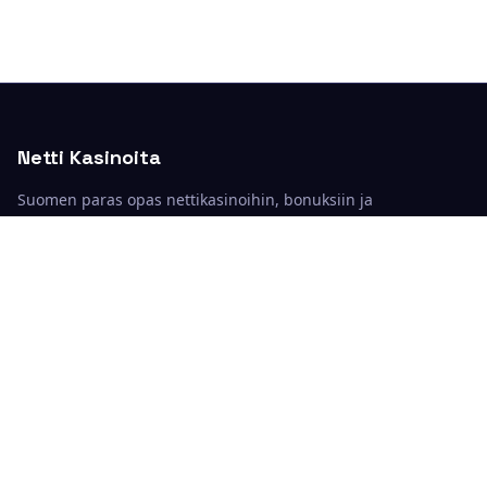
Netti Kasinoita
Suomen paras opas nettikasinoihin, bonuksiin ja
kasinopeleihin.
Kategoriat
Kasinoarvostelut
Kasinopelit
Bonukset
Maksutavat