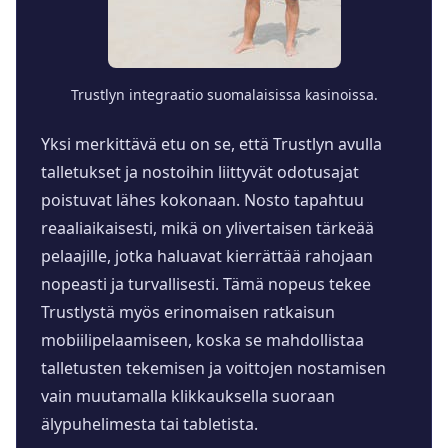
Trustlyn integraatio suomalaisissa kasinoissa.
Yksi merkittävä etu on se, että Trustlyn avulla
talletukset ja nostoihin liittyvät odotusajat
poistuvat lähes kokonaan. Nosto tapahtuu
reaaliaikaisesti, mikä on ylivertaisen tärkeää
pelaajille, jotka haluavat kierrättää rahojaan
nopeasti ja turvallisesti. Tämä nopeus tekee
Trustlystä myös erinomaisen ratkaisun
mobiilipelaamiseen, koska se mahdollistaa
talletusten tekemisen ja voittojen nostamisen
vain muutamalla klikkauksella suoraan
älypuhelimesta tai tabletista.