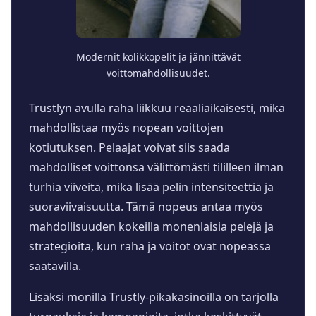
Modernit kolikkopelit ja jännittävät
voittomahdollisuudet.
Trustlyn avulla raha liikkuu reaaliaikaisesti, mikä
mahdollistaa myös nopean voittojen
kotiutuksen. Pelaajat voivat siis saada
mahdolliset voittonsa välittömästi tililleen ilman
turhia viiveitä, mikä lisää pelin intensiteettiä ja
suoraviivaisuutta. Tämä nopeus antaa myös
mahdollisuuden kokeilla monenlaisia pelejä ja
strategioita, kun raha ja voitot ovat nopeassa
saatavilla.
Lisäksi monilla Trustly-pikakasinoilla on tarjolla