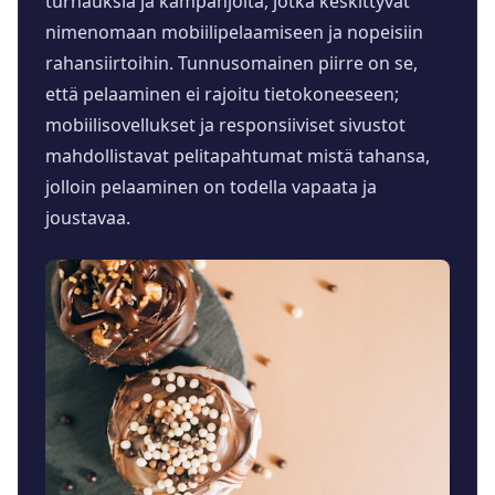
turnauksia ja kampanjoita, jotka keskittyvät
nimenomaan mobiilipelaamiseen ja nopeisiin
rahansiirtoihin. Tunnusomainen piirre on se,
että pelaaminen ei rajoitu tietokoneeseen;
mobiilisovellukset ja responsiiviset sivustot
mahdollistavat pelitapahtumat mistä tahansa,
jolloin pelaaminen on todella vapaata ja
joustavaa.